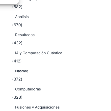
e activo
(4.118)
Tecnología y Software
(682)
Análisis
(670)
Resultados
(432)
IA y Computación Cuántica
(412)
Nasdaq
(372)
Computadoras