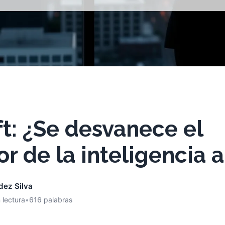
t: ¿Se desvanece el
r de la inteligencia ar
dez Silva
 lectura
•
616 palabras