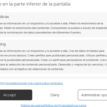
til, Microsoft celebró su conferencia Ignite en
o en la parte inferior de la pantalla.
 horas y media centrado en la inteligencia
ron mejoras en las funciones de Copilot, el nuevo
sticas
 Security Copilot en Microsoft 365 E5. El
r la información en un dispositivo y/o acceder a ella, Medir el rendimiento de la
ad, Medir el rendimiento del contenido, Comprender al público a través de estadísti
u ambición es liderar el futuro de esta
 de la combinación de datos procedentes de diferentes fuentes.
ting
on impasibles. Mientras el consejero delegado,
r la información en un dispositivo y/o acceder a ella, Uso de datos limitados para
cterísticas de los productos, la comunidad
nar anuncios básicos, Crear perfiles para publicidad personalizada, Utilizar perfiles 
nar la publicidad personalizada, Crear un perfil para personalizar el contenido, Uso 
se desarrolla todo esto y cuándo se
 para la selección de contenido personalizado, Desarrollo y mejora de los servicios, 
Si bien es cierto que Azure es responsable de
mitados con el objetivo de seleccionar el contenido.
ngresos, la evolución de los márgenes de
erísticas
Siempr
ítico. La fiesta de la IA podría tener un precio
 709 proveedores
Leer más sobre estos propósitos
 combinación de datos procedentes de otras fuentes de información,
tá dispuesto a reconocer.
 diferentes dispositivos, Identificación de dispositivos en función de la
Accept
Deny
Administrar op
ión transmitida de forma automática.
Análisis de Microsoft del 1 de agosto tiene la
Política de cookies
Política de Privacidad
Aviso Legal