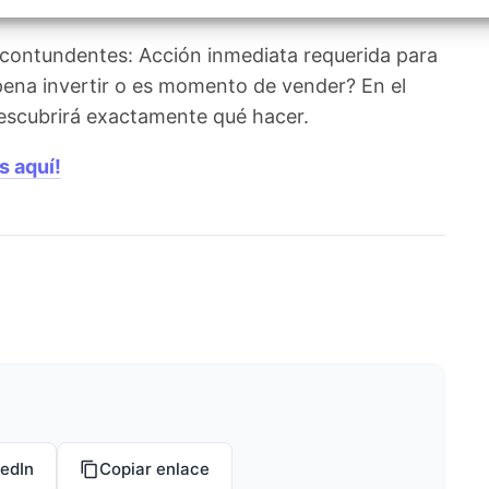
izar la seguridad, evitar y detectar fraudes, y eliminar
, Ofrecer y presentar publicidad y contenido, Guardar y
Siempr
car las preferencias de privacidad.
 contundentes: Acción inmediata requerida para
 pena invertir o es momento de vender? En el
 descubrirá exactamente qué hacer.
s aquí!
kedIn
Copiar enlace