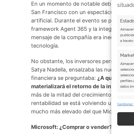
En un momento de notable debilidad bursá
situad
San Francisco con un espectáculo de dos
artificial. Durante el evento se presenta
Estadí
framework Agent 365 y la integración de
Almacena
publicid
mensaje de la compañía era inequívoco: s
a través
tecnología.
Marke
No obstante, los inversores permanecier
Almacena
Satya Nadella, ensalzaba las nuevas cara
seleccio
seleccio
financiera se preguntaba:
¿A qué costo 
perfiles
materializará el retorno de la inversión?
datos li
más de la mitad del crecimiento de los i
Caract
rentabilidad se está volviendo un punto cr
Gestionar
Cotejo y
mucho más elevado del que Microsoft es
Vincular
informac
Microsoft: ¿Comprar o vender? El nuevo 