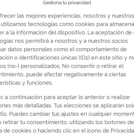
esta decisión es contundente: según su estudio,
Gestiona tu privacidad
la IA generativa exige que Microsoft invierta
frecer las mejores experiencias, nosotros y nuestro
al
que en su negocio tradicional de computación
 utilizamos tecnologías como cookies para almacena
 modelo de negocio, haciéndolo
r a la información del dispositivo. La aceptación de
tal", lo que podría comprometer seriamente la
ogías nos permitirá a nosotros y a nuestros socios
.
sar datos personales como el comportamiento de
ójico: la posibilidad de una "fuga de valor"
ción o identificaciones únicas (IDs) en este sitio y m
ación de modelos de IA de socios externos, como
os (no-) personalizados. No consentir o retirar el
udicando a Microsoft, a pesar de que la
timiento, puede afectar negativamente a ciertas
de dólares en OpenAI. Esto plantea una
erísticas y funciones.
ece realmente con la revolución de la IA:
ic a continuación para aceptar lo anterior o realizar
ones más detalladas. Tus elecciones se aplicarán so
itio. Puedes cambiar tus ajustes en cualquier momen
rio que no convence
o retirar tu consentimiento, utilizando los botones de
ca de cookies o haciendo clic en el icono de Privacid