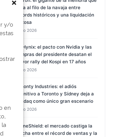
ARTÍCULOS RECIENTES
s
Micron: el gigante de la memoria que
r y/o
baila al filo de la navaja entre
 estas
récords históricos y una liquidación
forzosa
1 Ago 2026
ostrar
SK Hynix: el pacto con Nvidia y las
compras del presidente desatan el
mayor rally del Kospi en 17 años
1 Ago 2026
lo en
Almonty Industries: el adiós
definitivo a Toronto y Sídney deja a
to,
Nasdaq como único gran escenario
 la
1 Ago 2026
ad