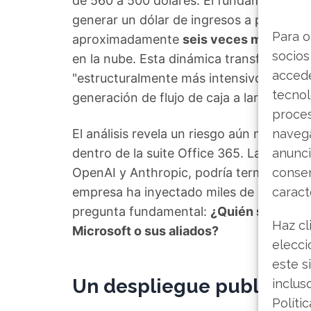
de 560 a 500 dólares. El fundamento de 
generar un dólar de ingresos a partir de 
Para o
aproximadamente
seis veces más capit
socios
en la nube. Esta dinámica transforma el
accede
"estructuralmente más intensivo en capi
tecnol
generación de flujo de caja a largo plazo
proce
El análisis revela un riesgo aún más parad
navega
dentro de la suite Office 365. La integr
anunci
OpenAI y Anthropic, podría terminar perj
consen
empresa ha inyectado miles de millones 
caract
pregunta fundamental:
¿Quién se enriqu
Haz cl
Microsoft o sus aliados?
elecci
este s
Un despliegue publicita
inclus
Políti