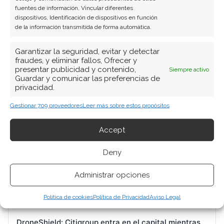
fuentes de información, Vincular diferentes
dispositivos, Identificación de dispositivos en función
de la información transmitida de forma automática.
Garantizar la seguridad, evitar y detectar
fraudes, y eliminar fallos, Ofrecer y
BUSCAR
presentar publicidad y contenido,
Siempre activo
Guardar y comunicar las preferencias de
privacidad.
Gestionar 709 proveedores
Leer más sobre estos propósitos
Accept
ARTÍCULOS RECIENTES
Deny
BioNTech: Oelkers toma el timón con la misión de
Administrar opciones
reconducir un barco que pierde fuelle
7 Ago 2026
Política de cookies
Política de Privacidad
Aviso Legal
DroneShield: Citigroup entra en el capital mientras