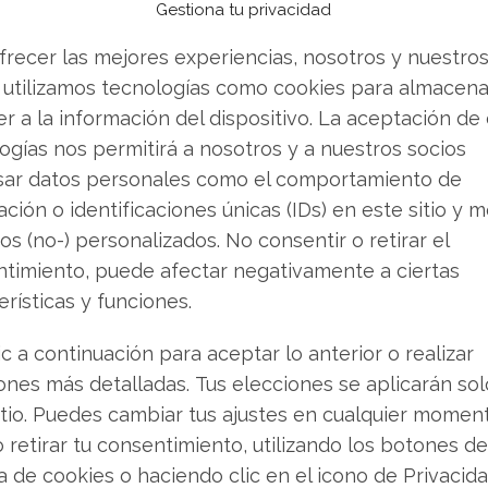
n su recomendación de "Comprar" para el gigante
Gestiona tu privacidad
ron de forma contundente su precio objetivo,
frecer las mejores experiencias, nosotros y nuestro
idenses.
 utilizamos tecnologías como cookies para almacena
principal preocupación de los inversores: el
r a la información del dispositivo. La aceptación de
ún su análisis, la demanda de High Bandwidth
ogías nos permitirá a nosotros y a nuestros socios
ra los centros de datos de inteligencia
sar datos personales como el comportamiento de
o que se pensaba. Estos chips de memoria
ción o identificaciones únicas (IDs) en este sitio y m
mper el típico "ciclo de los cerdos" que
os (no-) personalizados. No consentir o retirar el
 actuó como una llamada a la acción: el volumen
timiento, puede afectar negativamente a ciertas
cima del promedio, ya que los inversores
erísticas y funciones.
osicionarse.
ic a continuación para aceptar lo anterior o realizar
ones más detalladas. Tus elecciones se aplicarán so
chips HBM poseen una ventaja tecnológica o
itio. Puedes cambiar tus ajustes en cualquier momen
a convencionales no tienen, lo que en teoría
o retirar tu consentimiento, utilizando los botones de
cio.
ca de cookies o haciendo clic en el icono de Privacid