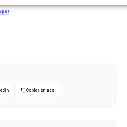
izar la seguridad, evitar y detectar fraudes, y eliminar
, Ofrecer y presentar publicidad y contenido, Guardar y
Siempr
quí!
car las preferencias de privacidad.
kedIn
Copiar enlace