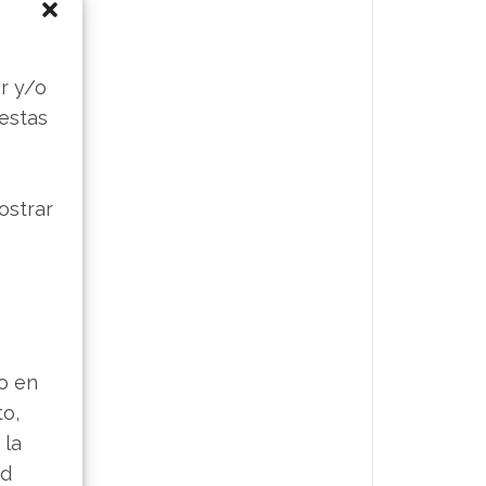
s
r y/o
 estas
ostrar
lo en
to,
 la
ad