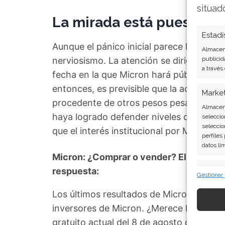
situad
La mirada está puesta e
Estadí
Aunque el pánico inicial parece haberse 
Almacena
nerviosismo. La atención se dirige ahora
publicid
a través
fecha en la que Micron hará públicos los 
entonces, es previsible que la acción rea
Marke
procedente de otros pesos pesados del se
Almacena
haya logrado defender niveles clave de s
seleccio
seleccio
que el interés institucional por Micron 
perfiles
datos li
Micron: ¿Comprar o vender? El nuevo Aná
Caract
respuesta:
Gestionar
Cotejo y
Los últimos resultados de Micron son co
Vincular
informac
inversores de Micron. ¿Merece la pena i
gratuito actual del 8 de agosto descubr