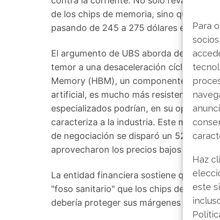
contra la corriente. No solo revalidaro
de los chips de memoria, sino que eleva
Para o
pasando de 245 a 275 dólares estadoun
socios
El argumento de UBS aborda de frente la 
accede
temor a una desaceleración cíclica. Seg
tecnol
Memory (HBM), un componente crucial pa
proce
artificial, es mucho más resistente de l
navega
especializados podrían, en su opinión, ro
anunci
caracteriza a la industria. Este mensaje
consen
de negociación se disparó un 52% por en
caract
aprovecharon los precios bajos para rep
Haz cl
elecci
La entidad financiera sostiene que los 
este s
"foso sanitario" que los chips de memori
inclus
debería proteger sus márgenes de benefi
Políti