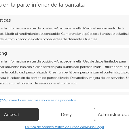
o en la parte inferior de la pantalla.
n diciembre
sticas
disipado, el ambiente sigue cargado de
r la información en un dispositivo y/o acceder a ella, Medir el rendimiento de la
 por completo hacia el 17 de diciembre de 2025,
ad, Medir el rendimiento del contenido, Comprender al público a través de estadísti
 de la combinación de datos procedentes de diferentes fuentes.
resultados de su primer trimestre fiscal. Hasta
ccione con sensibilidad a cualquier noticia
ting
ctor, como Nvidia. El hecho de que el título
r la información en un dispositivo y/o acceder a ella, Uso de datos limitados para
oporte al cierre de la semana sugiere, al menos,
nar anuncios básicos, Crear perfiles para publicidad personalizada, Utilizar perfiles 
nar la publicidad personalizada, Crear un perfil para personalizar el contenido, Uso 
permanece intacto, desafiando a los agoreros.
 para la selección de contenido personalizado, Desarrollo y mejora de los servicios, 
mitados con el objetivo de seleccionar el contenido.
lisis de Micron del 8 de agosto tiene la
erísticas
Siempr
 709 proveedores
Leer más sobre estos propósitos
 combinación de datos procedentes de otras fuentes de información,
ntundentes: Acción inmediata requerida para los
 diferentes dispositivos, Identificación de dispositivos en función de la
Accept
Deny
Administrar op
ión transmitida de forma automática.
nvertir o es momento de vender? En el Análisis
irá exactamente qué hacer.
Política de cookies
Política de Privacidad
Aviso Legal