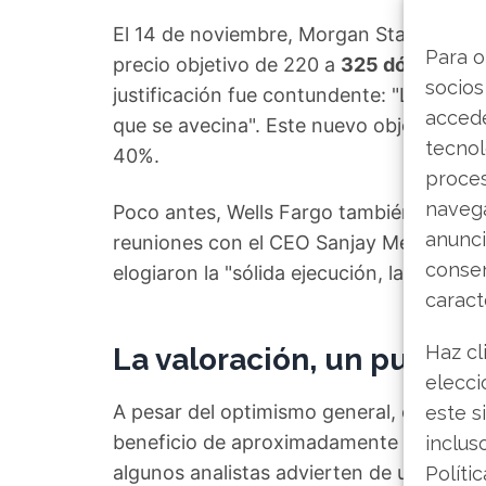
El 14 de noviembre, Morgan Stanley marc
Para o
precio objetivo de 220 a
325 dólares
, l
socios
justificación fue contundente: "La acció
accede
que se avecina". Este nuevo objetivo imp
tecnol
40%.
proce
navega
Poco antes, Wells Fargo también había s
anunci
reuniones con el CEO Sanjay Mehrotra y e
consen
elogiaron la "sólida ejecución, la posició
caract
Haz cl
La valoración, un punto d
elecci
A pesar del optimismo general, emergen v
este s
beneficio de aproximadamente 14 no hac
inclus
algunos analistas advierten de una
sobr
Políti