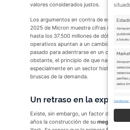
valores considerados justos.
situad
Los argumentos en contra de esta cautela
Estadí
2025 de Micron muestra cifras récord, c
Almacena
publicid
hasta los 37.500 millones de dólares, y 
a través
operativos apuntan a un cambio estructura
pasado para adentrarse en un crecimient
Marke
obstante, el principio de que nada sube
Almacena
especialmente en un sector históvulnero 
seleccio
seleccio
bruscas de la demanda.
perfiles
datos li
Un retraso en la expansió
Caract
Gestionar
Cotejo y
Vincular
Existe, sin embargo, un factor de incer
informac
años la construcción de su
megafábrica 
York. Se espera que la primera fase ent