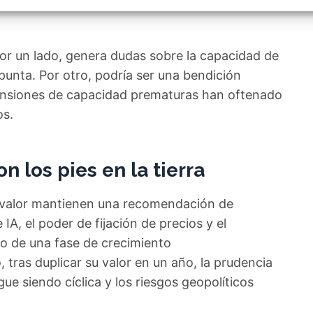
izar la seguridad, evitar y detectar fraudes, y eliminar
, Ofrecer y presentar publicidad y contenido, Guardar y
Siempr
car las preferencias de privacidad.
or un lado, genera dudas sobre la capacidad de
punta. Por otro, podría ser una bendición
pansiones de capacidad prematuras han oftenado
os.
 los pies en la tierra
l valor mantienen una recomendación de
A, el poder de fijación de precios y el
io de una fase de crecimiento
tras duplicar su valor en un año, la prudencia
gue siendo cíclica y los riesgos geopolíticos