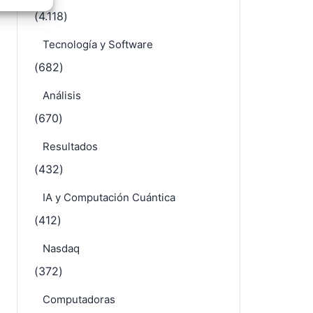
e activo
Acciones
(4.118)
Tecnología y Software
(682)
Análisis
(670)
Resultados
(432)
IA y Computación Cuántica
(412)
Nasdaq
(372)