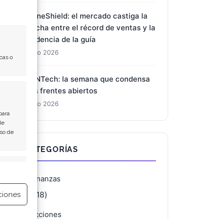
1 Ago 2026
DroneShield: el mercado castiga la
brecha entre el récord de ventas y la
cas o
prudencia de la guía
1 Ago 2026
BioNTech: la semana que condensa
tres frentes abiertos
para
de
1 Ago 2026
Uso de
e activo
CATEGORÍAS
ciones
Finanzas
(4.118)