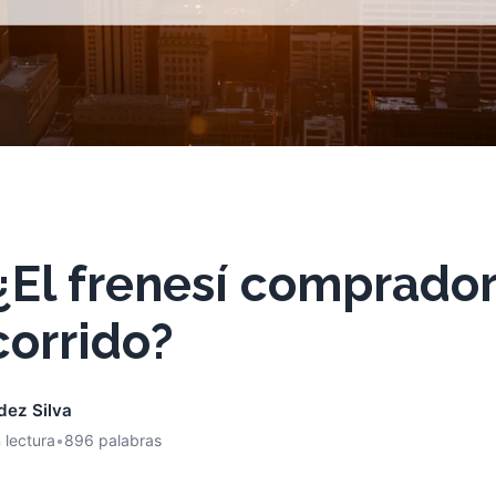
¿El frenesí comprado
corrido?
dez Silva
 lectura
•
896 palabras