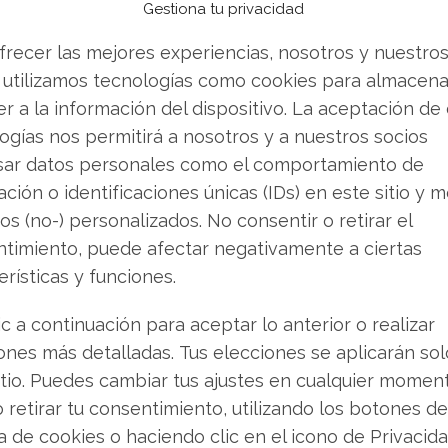
Gestiona tu privacidad
ó un hito: el analista Joseph Moore elevó su
frecer las mejores experiencias, nosotros y nuestro
a estimación más alta del mercado. Su
 utilizamos tecnologías como cookies para almacena
n aún no ha descontado todo el potencial alcista
r a la información del dispositivo. La aceptación de
lica un potencial de subida de alrededor del
ogías nos permitirá a nosotros y a nuestros socios
sar datos personales como el comportamiento de
ción o identificaciones únicas (IDs) en este sitio y m
ubido su expectativa a
300 dólares
. Tras
os (no-) personalizados. No consentir o retirar el
l director de producción, los analistas
timiento, puede afectar negativamente a ciertas
n competitiva y la dinámica positiva del sector".
erísticas y funciones.
ic a continuación para aceptar lo anterior o realizar
e discordia
ones más detalladas. Tus elecciones se aplicarán so
oces cautelosas. Si bien un ratio precio-
itio. Puedes cambiar tus ajustes en cualquier momen
e que la acción parezca excesivamente cara,
o retirar tu consentimiento, utilizando los botones de
evaloración del 21%
en comparación con los
ca de cookies o haciendo clic en el icono de Privacid