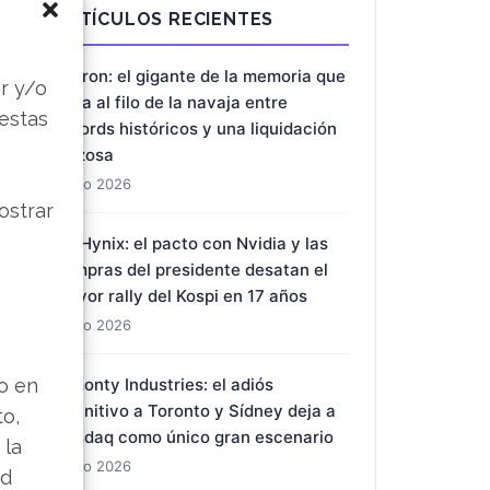
s
ARTÍCULOS RECIENTES
r y/o
 estas
Micron: el gigante de la memoria que
baila al filo de la navaja entre
récords históricos y una liquidación
forzosa
ostrar
1 Ago 2026
SK Hynix: el pacto con Nvidia y las
compras del presidente desatan el
mayor rally del Kospi en 17 años
1 Ago 2026
lo en
to,
Almonty Industries: el adiós
 la
definitivo a Toronto y Sídney deja a
ad
Nasdaq como único gran escenario