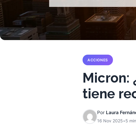
ACCIONES
Micron: 
tiene re
Por
Laura Fernán
16 Nov 2025
•
5 min