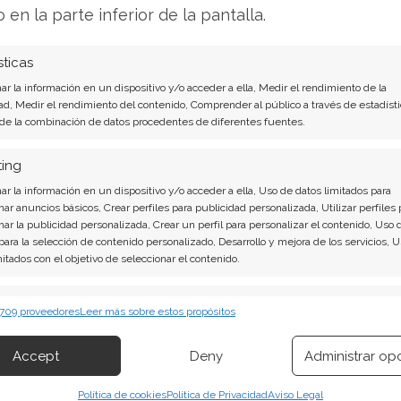
o en la parte inferior de la pantalla.
 se sustentan en los números: el ejercicio fiscal
sticas
on un crecimiento de los ingresos del 50%,
r la información en un dispositivo y/o acceder a ella, Medir el rendimiento de la
ad, Medir el rendimiento del contenido, Comprender al público a través de estadísti
un margen bruto del 41%. Estos indicadores
 de la combinación de datos procedentes de diferentes fuentes.
l, dejando atrás la cíclica volatilidad del
o más sostenible impulsado por la IA. No
ting
 eternamente en los mercados sigue vigente,
r la información en un dispositivo y/o acceder a ella, Uso de datos limitados para
a los excesos de capacidad y a las caídas
nar anuncios básicos, Crear perfiles para publicidad personalizada, Utilizar perfiles 
nar la publicidad personalizada, Crear un perfil para personalizar el contenido, Uso 
 para la selección de contenido personalizado, Desarrollo y mejora de los servicios, 
mitados con el objetivo de seleccionar el contenido.
n que nubla el horizonte
erísticas
Siempr
 709 proveedores
Leer más sobre estos propósitos
 combinación de datos procedentes de otras fuentes de información,
 diferentes dispositivos, Identificación de dispositivos en función de la
tidumbre: Micron ha pospuesto entre dos y tres
Accept
Deny
Administrar op
ión transmitida de forma automática.
de 100.000 millones de dólares
en Clay, Nueva
Política de cookies
Política de Privacidad
Aviso Legal
re en funcionamiento en 2030, y no en 2028