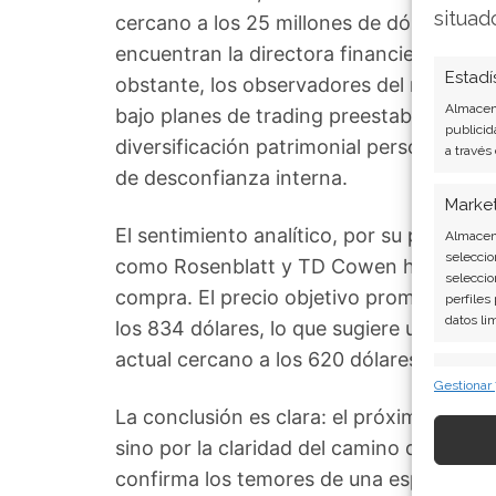
situad
cercano a los 25 millones de dólares, ha
encuentran la directora financiera Susa
Estadí
obstante, los observadores del mercado
Almacena
bajo planes de trading preestablecidos (
publicid
diversificación patrimonial personal, po
a través
de desconfianza interna.
Marke
El sentimiento analítico, por su parte,
Almacena
seleccio
como Rosenblatt y TD Cowen han reite
seleccio
compra. El precio objetivo promedio cons
perfiles
datos li
los 834 dólares, lo que sugiere un apreci
actual cercano a los 620 dólares por acc
Caract
Gestionar
Cotejo y
La conclusión es clara: el próximo inform
Vincular
sino por la claridad del camino que trace 
informac
confirma los temores de una espiral de co