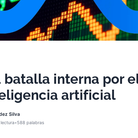
 batalla interna por e
eligencia artificial
dez Silva
 lectura
•
588 palabras