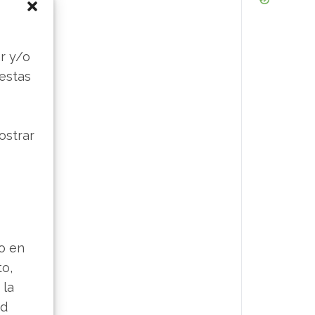
s
r y/o
 estas
ostrar
lo en
to,
 la
ad