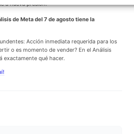
izar la seguridad, evitar y detectar fraudes, y eliminar
se a nueva presión.
, Ofrecer y presentar publicidad y contenido, Guardar y
Siempr
car las preferencias de privacidad.
sis de Meta del 7 de agosto tiene la
undentes: Acción inmediata requerida para los
ertir o es momento de vender? En el Análisis
irá exactamente qué hacer.
í!