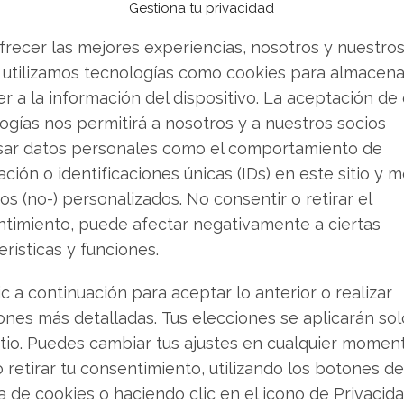
ente se cuestionarían algunos aspectos de su
Gestiona tu privacidad
frecer las mejores experiencias, nosotros y nuestro
 utilizamos tecnologías como cookies para almacena
ender? Descarga gratuita de tu análisis de Meta
-
r a la información del dispositivo. La aceptación de
o.
ogías nos permitirá a nosotros y a nuestros socios
sar datos personales como el comportamiento de
 especialmente delicado. La compañía avanza
ción o identificaciones únicas (IDs) en este sitio y m
dor de inteligencia artificial de enormes
os (no-) personalizados. No consentir o retirar el
 programada para 2026. Para alimentar el
timiento, puede afectar negativamente a ciertas
os centros de datos, Meta ha firmado ya
erísticas y funciones.
e, según se informa, incluyen acuerdos para el
ic a continuación para aceptar lo anterior o realizar
ones más detalladas. Tus elecciones se aplicarán so
itio. Puedes cambiar tus ajustes en cualquier momen
s
y perspectiva analítica
o retirar tu consentimiento, utilizando los botones de
ca de cookies o haciendo clic en el icono de Privacid
 parte de altos ejecutivos, por un volumen