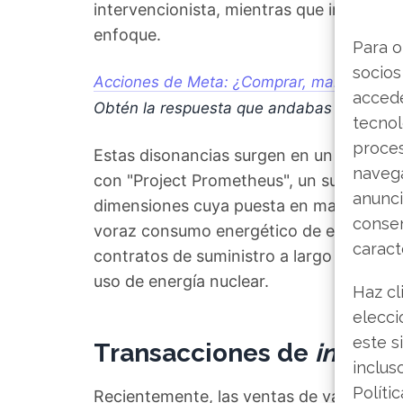
intervencionista, mientras que internam
enfoque.
Para o
socios
Acciones de Meta: ¿Comprar, mantener o v
accede
Obtén la respuesta que andabas buscand
tecnol
proce
Estas disonancias surgen en un período
navega
con "Project Prometheus", un superordena
anunci
dimensiones cuya puesta en marcha está
consen
voraz consumo energético de este y otr
caract
contratos de suministro a largo plazo qu
uso de energía nuclear.
Haz cl
elecci
este s
Transacciones de
insider
inclus
Políti
Recientemente, las ventas de valores por