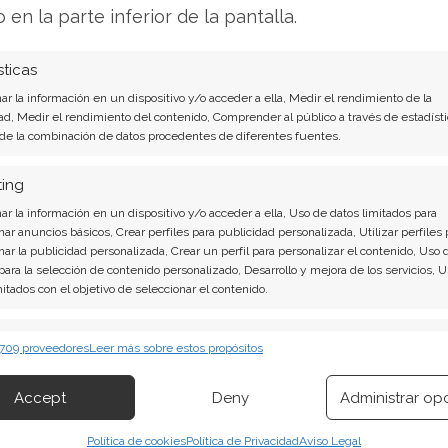
o en la parte inferior de la pantalla.
n captado la atención. Entre los vendedores se
n Li y el propio CTO Andrew Bosworth. No
sticas
 matizan que estas operaciones se ejecutaron
r la información en un dispositivo y/o acceder a ella, Medir el rendimiento de la
Rule 10b5-1), destinados principalmente a la
ad, Medir el rendimiento del contenido, Comprender al público a través de estadísti
r lo que no deben interpretarse como una señal
 de la combinación de datos procedentes de diferentes fuentes.
ting
 se mantiene predominantemente positivo. Firmas
r la información en un dispositivo y/o acceder a ella, Uso de datos limitados para
nar anuncios básicos, Crear perfiles para publicidad personalizada, Utilizar perfiles 
rado recientemente sus recomendaciones de
nar la publicidad personalizada, Crear un perfil para personalizar el contenido, Uso 
ensuado por los analistas se sitúa en torno a
 para la selección de contenido personalizado, Desarrollo y mejora de los servicios, 
mitados con el objetivo de seleccionar el contenido.
able margen de revalorización frente al nivel
ión.
erísticas
Siempr
 709 proveedores
Leer más sobre estos propósitos
 combinación de datos procedentes de otras fuentes de información,
e de Meta no se juzgará solo por el beneficio,
 diferentes dispositivos, Identificación de dispositivos en función de la
Accept
Deny
Administrar op
hacia la monetización de la IA. Si la guía oficial
ión transmitida de forma automática.
stes sin un retorno tangible a la vista, la
Política de cookies
Política de Privacidad
Aviso Legal