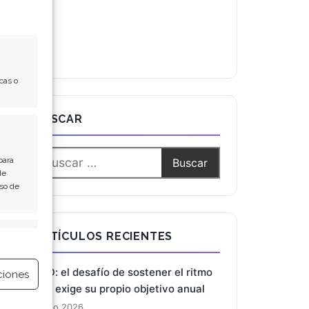
cas o
BUSCAR
para
de
Uso de
e activo
ARTÍCULOS RECIENTES
BYD: el desafío de sostener el ritmo
ciones
que exige su propio objetivo anual
7 Ago 2026