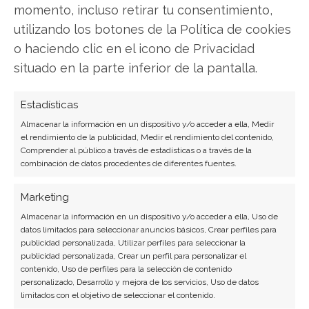
momento, incluso retirar tu consentimiento,
utilizando los botones de la Política de cookies
o haciendo clic en el icono de Privacidad
SOBRE EL AUTOR
situado en la parte inferior de la pantalla.
Laura Fernández Silva
Analista tecnológica enfocada en innovación digital,
Estadísticas
comercio electrónico y aplicaciones móviles.
Almacenar la información en un dispositivo y/o acceder a ella, Medir
Colaboradora habitual en medios especializados
el rendimiento de la publicidad, Medir el rendimiento del contenido,
Comprender al público a través de estadísticas o a través de la
del sector tech.
combinación de datos procedentes de diferentes fuentes.
Ver todos los artículos →
Marketing
Almacenar la información en un dispositivo y/o acceder a ella, Uso de
datos limitados para seleccionar anuncios básicos, Crear perfiles para
publicidad personalizada, Utilizar perfiles para seleccionar la
publicidad personalizada, Crear un perfil para personalizar el
contenido, Uso de perfiles para la selección de contenido
personalizado, Desarrollo y mejora de los servicios, Uso de datos
limitados con el objetivo de seleccionar el contenido.