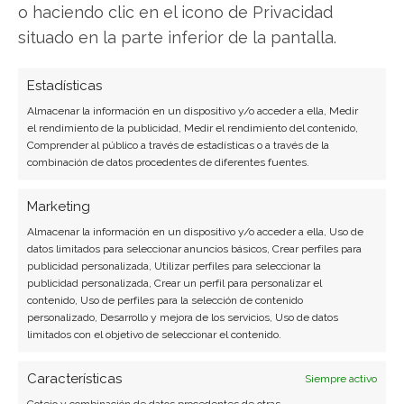
o haciendo clic en el icono de Privacidad
Javier Martínez González
situado en la parte inferior de la pantalla.
Ingeniero de software convertido en escritor
tecnológico. Analiza las últimas tendencias en
Estadísticas
hardware, software empresarial y computación en
Almacenar la información en un dispositivo y/o acceder a ella, Medir
la nube.
el rendimiento de la publicidad, Medir el rendimiento del contenido,
Comprender al público a través de estadísticas o a través de la
Ver todos los artículos →
combinación de datos procedentes de diferentes fuentes.
Marketing
Almacenar la información en un dispositivo y/o acceder a ella, Uso de
datos limitados para seleccionar anuncios básicos, Crear perfiles para
publicidad personalizada, Utilizar perfiles para seleccionar la
publicidad personalizada, Crear un perfil para personalizar el
contenido, Uso de perfiles para la selección de contenido
personalizado, Desarrollo y mejora de los servicios, Uso de datos
limitados con el objetivo de seleccionar el contenido.
Características
Siempre activo
Cotejo y combinación de datos procedentes de otras