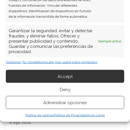
fuentes de información, Vincular diferentes
dispositivos, Identificación de dispositivos en función
de la información transmitida de forma automática.
Garantizar la seguridad, evitar y detectar
fraudes, y eliminar fallos, Ofrecer y
presentar publicidad y contenido,
Siempre activo
Guardar y comunicar las preferencias de
BUSCAR
privacidad.
Gestionar 711 proveedores
Leer más sobre estos propósitos
Accept
Deny
ARTÍCULOS RECIENTES
Administrar opciones
BioNTech: el adiós de los fundadores y un recorte
de previsiones que marcan un punto de inflexión
Política de cookies
Política de Privacidad
Aviso Legal
8 Ago 2026