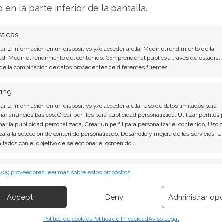
o en la parte inferior de la pantalla.
tin ha reunido a socios de peso: la empresa de
sticas
ric (PG&E), el proveedor de software Salesforce y
orcio es emplear inteligencia artificial y
r la información en un dispositivo y/o acceder a ella, Medir el rendimiento de la
ad, Medir el rendimiento del contenido, Comprender al público a través de estadísti
emprana de incendios, una mejor modelización
 de la combinación de datos procedentes de diferentes fuentes.
ting
erpoint trasciende un mero experimento. Con
r la información en un dispositivo y/o acceder a ella, Uso de datos limitados para
nar anuncios básicos, Crear perfiles para publicidad personalizada, Utilizar perfiles 
ta un esfuerzo deliberado por transferir
nar la publicidad personalizada, Crear un perfil para personalizar el contenido, Uso 
ica, análisis de datos y automatización—al
 para la selección de contenido personalizado, Desarrollo y mejora de los servicios, 
a la corporación en el creciente mercado de
mitados con el objetivo de seleccionar el contenido.
y la protección de infraestructuras,
erísticas
Siempr
defensa.
 709 proveedores
Leer más sobre estos propósitos
 combinación de datos procedentes de otras fuentes de información,
 diferentes dispositivos, Identificación de dispositivos en función de la
Accept
Deny
Administrar op
ión transmitida de forma automática.
dena de Suministro y Contexto
Política de cookies
Política de Privacidad
Aviso Legal