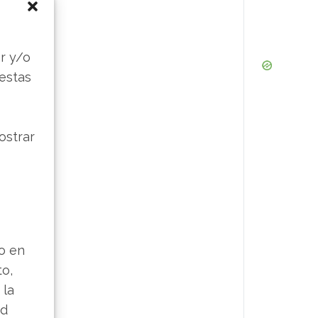
s
r y/o
 estas
ostrar
lo en
to,
 la
ad