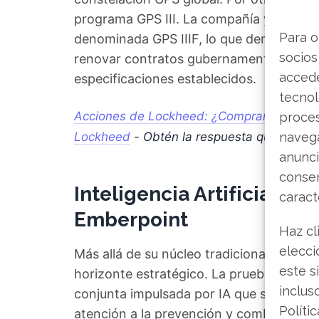
programa GPS III. La compañía ya está en
Para o
denominada GPS IIIF, lo que demuestra a
socios
renovar contratos gubernamentales de la
accede
especificaciones establecidos.
tecnol
Acciones de Lockheed: ¿Comprar, mantener
proce
Lockheed
- Obtén la respuesta que anda
navega
anunci
consen
Inteligencia Artificial co
caract
Emberpoint
Haz cl
elecci
Más allá de su núcleo tradicional de de
este s
horizonte estratégico. La prueba más cl
inclus
conjunta impulsada por IA que se dedicar
Políti
atención a la prevención y combate de i