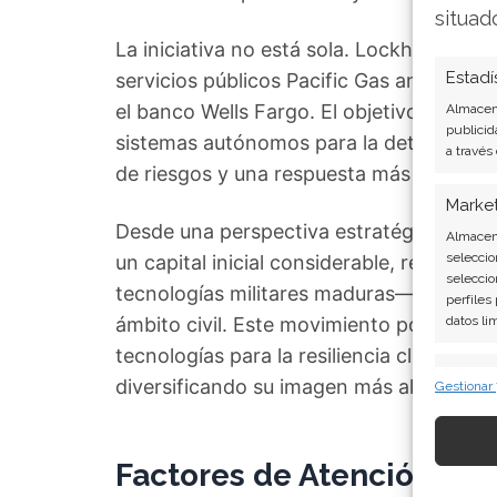
situad
La iniciativa no está sola. Lockheed Mar
Estadí
servicios públicos Pacific Gas and Elect
el banco Wells Fargo. El objetivo del cons
Almacena
publicid
sistemas autónomos para la detección t
a través
de riesgos y una respuesta más rápida.
Marke
Desde una perspectiva estratégica, Emb
Almacena
seleccio
un capital inicial considerable, represen
seleccio
tecnologías militares maduras—en sensór
perfiles
ámbito civil. Este movimiento posiciona 
datos li
tecnologías para la resiliencia climática 
Caract
diversificando su imagen más allá de la 
Gestionar
Cotejo y
Vincular
informac
Factores de Atención: Ca