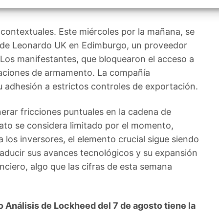
izar la seguridad, evitar y detectar fraudes, y eliminar
, Ofrecer y presentar publicidad y contenido, Guardar y
Siempr
car las preferencias de privacidad.
contextuales. Este miércoles por la mañana, se
ón de Leonardo UK en Edimburgo, un proveedor
Los manifestantes, que bloquearon el acceso a
ortaciones de armamento. La compañía
u adhesión a estrictos controles de exportación.
rar fricciones puntuales en la cadena de
iato se considera limitado por el momento,
 los inversores, el elemento crucial sigue siendo
aducir sus avances tecnológicos y su expansión
ciero, algo que las cifras de esta semana
Análisis de Lockheed del 7 de agosto tiene la