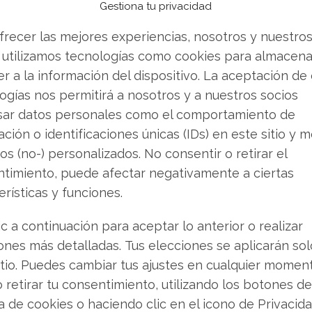
Gestiona tu privacidad
 transición hacia la siguiente generación,
frecer las mejores experiencias, nosotros y nuestro
 los inversores su capacidad para ejecutar y
 utilizamos tecnologías como cookies para almacena
rga duración dentro de los plazos y
r a la información del dispositivo. La aceptación de
ogías nos permitirá a nosotros y a nuestros socios
 o vender? Descarga gratuita de tu análisis de
sar datos personales como el comportamiento de
bas buscando.
ción o identificaciones únicas (IDs) en este sitio y m
os (no-) personalizados. No consentir o retirar el
timiento, puede afectar negativamente a ciertas
n Fines Civiles: Nace
erísticas y funciones.
ic a continuación para aceptar lo anterior o realizar
ones más detalladas. Tus elecciones se aplicarán so
fensa, Lockheed Martin está ampliando su
itio. Puedes cambiar tus ajustes en cualquier momen
ara es la creación de "Emberpoint", una empresa
o retirar tu consentimiento, utilizando los botones de
á a la gestión de riesgos naturales, con especial
ca de cookies o haciendo clic en el icono de Privacid
ncendios forestales.