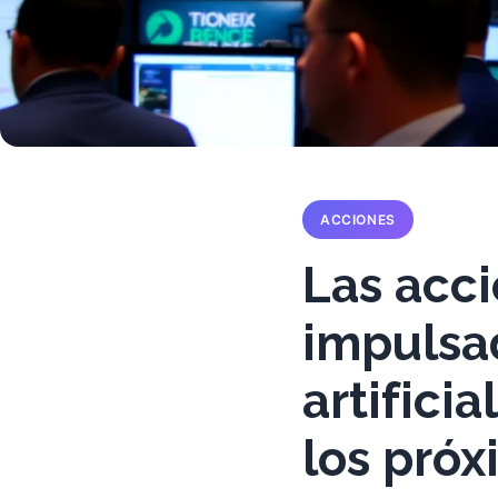
ACCIONES
Las acc
impulsad
artifici
los próx