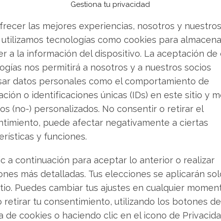
Gestiona tu privacidad
ecio objetivo para AMD de 210 a 300 dólares.
l de revalorización de casi un 16%. La reiteración
frecer las mejores experiencias, nosotros y nuestro
aún más el ánimo en torno a este protagonista
 utilizamos tecnologías como cookies para almacena
n muestra hoy una ligera caída, el desempeño en
r a la información del dispositivo. La aceptación de
, con una ganancia que supera el 88%.
ogías nos permitirá a nosotros y a nuestros socios
sar datos personales como el comportamiento de
ción o identificaciones únicas (IDs) en este sitio y m
 datos como pilar
os (no-) personalizados. No consentir o retirar el
timiento, puede afectar negativamente a ciertas
erísticas y funciones.
s se mantiene como el principal motor de
 apuntan a un robusto crecimiento de dos
ic a continuación para aceptar lo anterior o realizar
 las altamente rentables GPUs de la serie
ones más detalladas. Tus elecciones se aplicarán so
ra que se acelere notablemente durante la
itio. Puedes cambiar tus ajustes en cualquier momen
, la demanda sostenida de los procesadores
o retirar tu consentimiento, utilizando los botones de
des corporaciones y proveedores de servicios en
ca de cookies o haciendo clic en el icono de Privacid