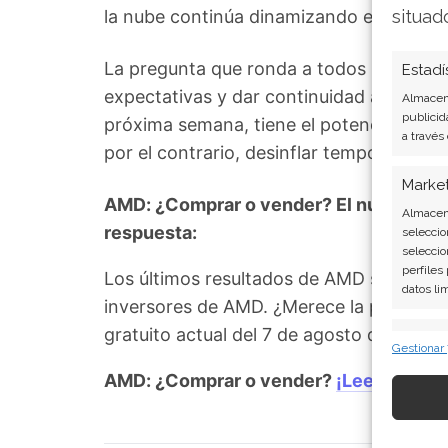
la nube continúa dinamizando este nego
situad
La pregunta que ronda a todos los inver
Estadí
expectativas y dar continuidad a su impre
Almacena
publicid
próxima semana, tiene el potencial de eit
a través
por el contrario, desinflar temporalment
Marke
AMD: ¿Comprar o vender? El nuevo Análi
Almacena
respuesta:
seleccio
seleccio
perfiles
Los últimos resultados de AMD son cont
datos li
inversores de AMD. ¿Merece la pena inve
gratuito actual del 7 de agosto descubr
Caract
Gestionar
Cotejo y
AMD: ¿Comprar o vender?
¡Lee más aqu
Vincular
informac