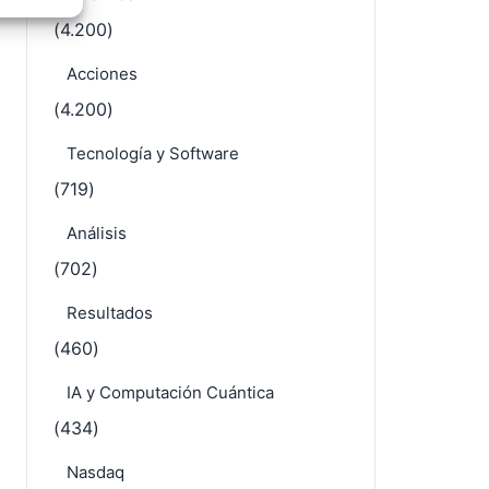
e activo
(4.200)
Acciones
(4.200)
Tecnología y Software
(719)
Análisis
(702)
Resultados
(460)
IA y Computación Cuántica
(434)
Nasdaq