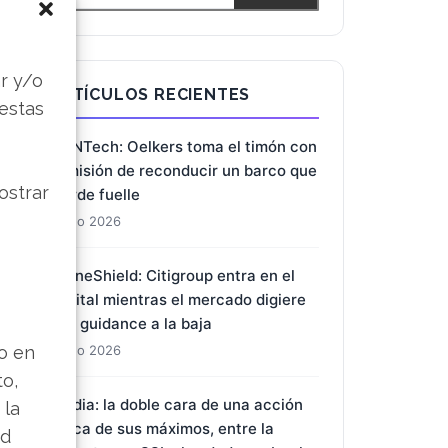
s
r y/o
ARTÍCULOS RECIENTES
 estas
BioNTech: Oelkers toma el timón con
la misión de reconducir un barco que
ostrar
pierde fuelle
7 Ago 2026
DroneShield: Citigroup entra en el
capital mientras el mercado digiere
una guidance a la baja
lo en
7 Ago 2026
to,
Nvidia: la doble cara de una acción
 la
cerca de sus máximos, entre la
ad