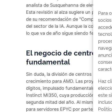
analista de Susquehanna de elevar su pr
Esta revisión al alza sugiere un potencia
Para o
de su recomendación de "Compra" aviva 
socios
del sector de la IA. Aunque la cotizació
accede
lo que va de año sigue siendo fenomenal
tecnol
proce
navega
El negocio de centros de
anunci
fundamental
consen
caract
Sin duda, la división de centros de dato
crecimiento para AMD. Las proyecciones
Haz cl
dígitos, impulsado fundamentalmente por
elecci
Instinct MI350, cuya producción se espe
este s
segunda mitad del año. Al mismo tiempo
inclus
para servidores EPYC por parte de gran
Políti