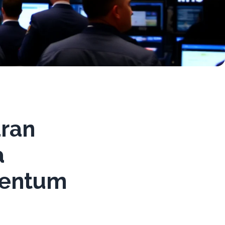
aran
a
omentum