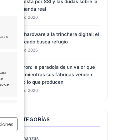
apuesta por SSI y las dudas sobre la
demanda real
7 Ago 2026
Del hardware a la trinchera digital: el
cas o
mercado busca refugio
7 Ago 2026
Micron: la paradoja de un valor que
para
cae mientras sus fábricas venden
de
todo lo que producen
Uso de
7 Ago 2026
e activo
CATEGORÍAS
ciones
Finanzas