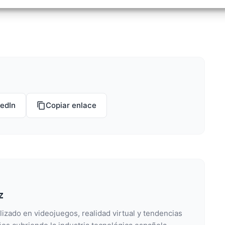
izar la seguridad, evitar y detectar fraudes, y eliminar
, Ofrecer y presentar publicidad y contenido, Guardar y
Siempr
car las preferencias de privacidad.
kedIn
Copiar enlace
z
lizado en videojuegos, realidad virtual y tendencias