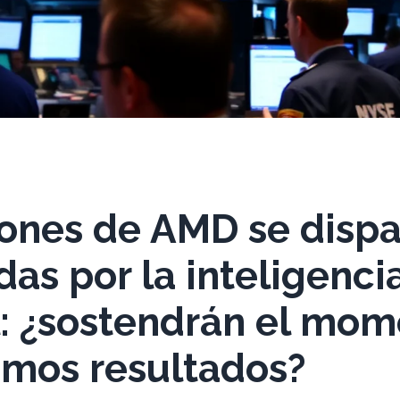
iones de AMD se disp
as por la inteligenci
al: ¿sostendrán el m
imos resultados?