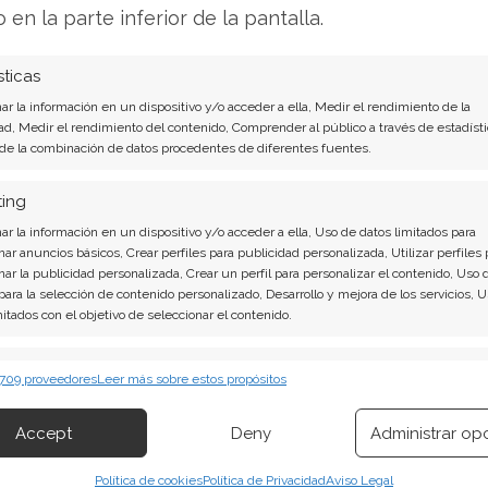
cio.
o en la parte inferior de la pantalla.
sores es si AMD podrá cumplir con las elevadas
sticas
sionante rally. La respuesta, que llegará la
r la información en un dispositivo y/o acceder a ella, Medir el rendimiento de la
ad, Medir el rendimiento del contenido, Comprender al público a través de estadísti
her impulsar la acción a nuevos territorios o,
 de la combinación de datos procedentes de diferentes fuentes.
e el optimismo.
ting
sis de AMD del 7 de agosto tiene la
r la información en un dispositivo y/o acceder a ella, Uso de datos limitados para
nar anuncios básicos, Crear perfiles para publicidad personalizada, Utilizar perfiles 
nar la publicidad personalizada, Crear un perfil para personalizar el contenido, Uso 
 para la selección de contenido personalizado, Desarrollo y mejora de los servicios, 
undentes: Acción inmediata requerida para los
mitados con el objetivo de seleccionar el contenido.
rtir o es momento de vender? En el Análisis
irá exactamente qué hacer.
erísticas
Siempr
 709 proveedores
Leer más sobre estos propósitos
 combinación de datos procedentes de otras fuentes de información,
í!
 diferentes dispositivos, Identificación de dispositivos en función de la
Accept
Deny
Administrar op
ión transmitida de forma automática.
Política de cookies
Política de Privacidad
Aviso Legal