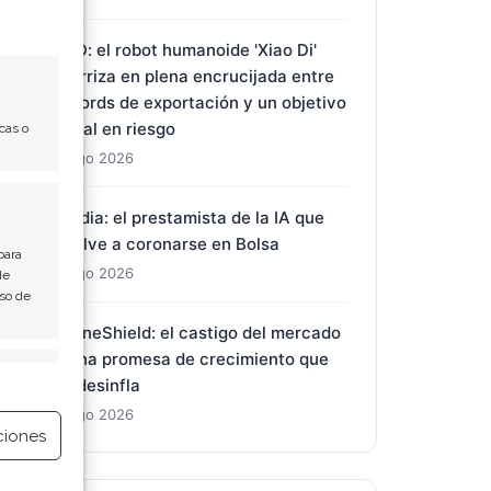
BYD: el robot humanoide 'Xiao Di'
aterriza en plena encrucijada entre
récords de exportación y un objetivo
anual en riesgo
cas o
2 Ago 2026
Nvidia: el prestamista de la IA que
vuelve a coronarse en Bolsa
para
2 Ago 2026
de
Uso de
DroneShield: el castigo del mercado
a una promesa de crecimiento que
e activo
se desinfla
2 Ago 2026
ciones