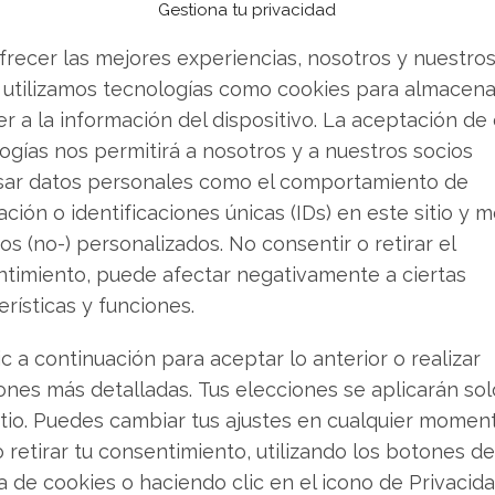
Gestiona tu privacidad
ructura de inteligencia artificial y sus centros
frecer las mejores experiencias, nosotros y nuestro
ión en Atlanta que se conectará con el complejo
 utilizamos tecnologías como cookies para almacena
inan un "masivo supercomputador".
r a la información del dispositivo. La aceptación de
tencial de crecimiento a largo plazo, están
ogías nos permitirá a nosotros y a nuestros socios
s a corto plazo y parecen estar generando
sar datos personales como el comportamiento de
ados están mostrando cierta reticencia ante los
ción o identificaciones únicas (IDs) en este sitio y m
, a pesar de que estas inversiones consolidan la
os (no-) personalizados. No consentir o retirar el
carrera por la supremacía en inteligencia
timiento, puede afectar negativamente a ciertas
erísticas y funciones.
ic a continuación para aceptar lo anterior o realizar
ermanece intacto
ones más detalladas. Tus elecciones se aplicarán so
itio. Puedes cambiar tus ajustes en cualquier momen
tas mantienen su postura alcista. El precio
o retirar tu consentimiento, utilizando los botones de
a en 633,06 dólares, lo que implica un potencial
ca de cookies o haciendo clic en el icono de Privacid