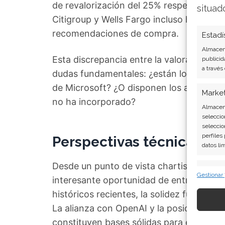
de revalorización del 25% respecto a lo
situad
Citigroup y Wells Fargo incluso han elev
recomendaciones de compra.
Estadí
Almacena
Esta discrepancia entre la valoración de 
publicid
a través
dudas fundamentales: ¿están los mercad
de Microsoft? ¿O disponen los analistas
Marke
no ha incorporado?
Almacena
seleccio
seleccio
perfiles
Perspectivas técnicas y 
datos li
Desde un punto de vista chartista, esta 
Caract
Gestionar
interesante oportunidad de entrada. Au
Cotejo y
históricos recientes, la solidez fundamen
Vincular
informac
La alianza con OpenAI y la posición domi
constituyen bases sólidas para el crecim