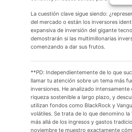
Garant
fallos
comuni
La cuestión clave sigue siendo: ¿represe
del mercado o están los inversores identi
expansiva de inversión del gigante tecn
demostrarán si las multimillonarias invers
comenzando a dar sus frutos.
**PD: Independientemente de lo que suce
llamar tu atención sobre un tema más fu
inversiones. He analizado intensamente 
riqueza sostenible a largo plazo, y descu
utilizan fondos como BlackRock y Vangu
volátiles. Se trata de lo que denomino la
más allá de los ingresos y gastos tradici
noviembre te muestro exactamente cómo