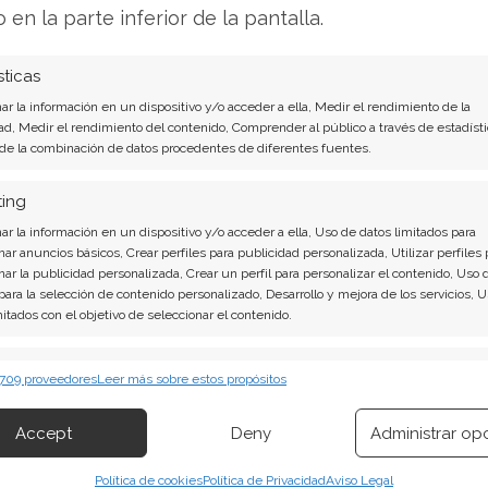
s niveles actuales. Entidades como JP Morgan,
o en la parte inferior de la pantalla.
ado sus objetivos y reiterado sus
sticas
r la información en un dispositivo y/o acceder a ella, Medir el rendimiento de la
mercado y la opinión de los analistas plantea
ad, Medir el rendimiento del contenido, Comprender al público a través de estadísti
 de la combinación de datos procedentes de diferentes fuentes.
os pasando por alto el potencial fundamental
 de información que el mercado general todavía
ting
r la información en un dispositivo y/o acceder a ella, Uso de datos limitados para
nar anuncios básicos, Crear perfiles para publicidad personalizada, Utilizar perfiles 
nar la publicidad personalizada, Crear un perfil para personalizar el contenido, Uso 
 para la selección de contenido personalizado, Desarrollo y mejora de los servicios, 
fundamentales
mitados con el objetivo de seleccionar el contenido.
fase de debilidad podría representar una
erísticas
Siempr
 709 proveedores
Leer más sobre estos propósitos
nque la acción cotiza por debajo de sus máximos
 combinación de datos procedentes de otras fuentes de información,
tal de la empresa cuenta una historia diferente.
 diferentes dispositivos, Identificación de dispositivos en función de la
Accept
Deny
Administrar op
ión transmitida de forma automática.
nante en el negocio de infraestructura de IA
iento futuro.
Política de cookies
Política de Privacidad
Aviso Legal