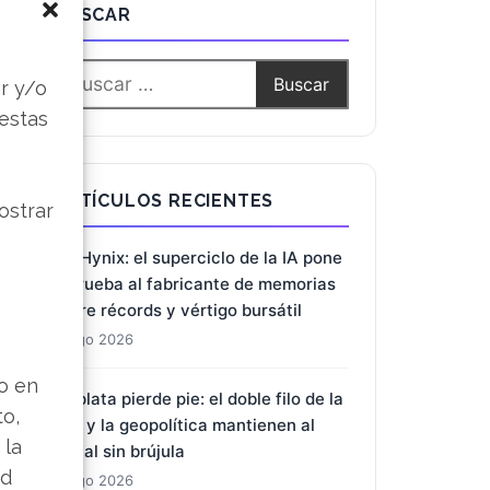
BUSCAR
s
r y/o
 estas
ARTÍCULOS RECIENTES
ostrar
SK Hynix: el superciclo de la IA pone
a prueba al fabricante de memorias
entre récords y vértigo bursátil
2 Ago 2026
lo en
La plata pierde pie: el doble filo de la
to,
Fed y la geopolítica mantienen al
 la
metal sin brújula
ad
2 Ago 2026