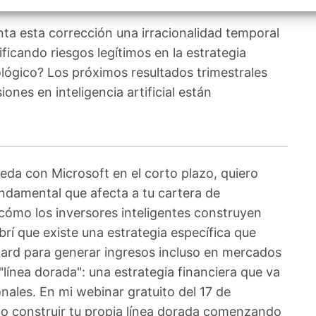
izar la seguridad, evitar y detectar fraudes, y eliminar
, Ofrecer y presentar publicidad y contenido, Guardar y
Siempr
car las preferencias de privacidad.
nta esta corrección una irracionalidad temporal
ficando riesgos legítimos en la estrategia
ológico? Los próximos resultados trimestrales
iones en inteligencia artificial están
da con Microsoft en el corto plazo, quiero
ndamental que afecta a tu cartera de
cómo los inversores inteligentes construyen
brí que existe una estrategia específica que
ard para generar ingresos incluso en mercados
 "línea dorada": una estrategia financiera que va
onales. En mi webinar gratuito del 17 de
 construir tu propia línea dorada comenzando