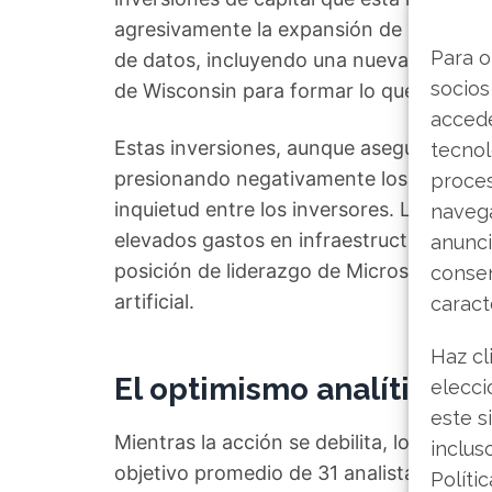
agresivamente la expansión de su infraest
Para o
de datos, incluyendo una nueva instalac
socios
de Wisconsin para formar lo que denom
accede
Estas inversiones, aunque aseguran el po
tecnol
presionando negativamente los márgene
proce
inquietud entre los inversores. Los merc
navega
elevados gastos en infraestructura de IA
anunci
posición de liderazgo de Microsoft en la 
consen
artificial.
caract
Haz cl
El optimismo analítico p
elecci
este s
Mientras la acción se debilita, los analis
inclus
objetivo promedio de 31 analistas se sitú
Políti