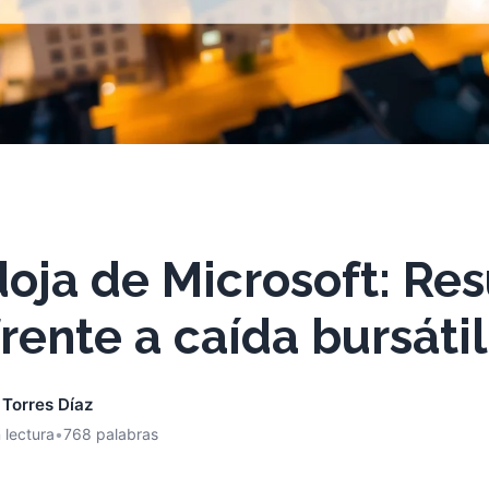
oja de Microsoft: Re
frente a caída bursátil
 Torres Díaz
 lectura
•
768 palabras