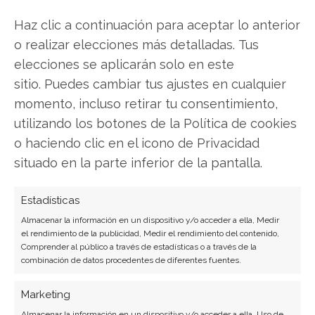
Periodista especializada en tecnología y
Haz clic a continuación para aceptar lo anterior
transformación digital con más de 8 años de
o realizar elecciones más detalladas. Tus
experiencia. Experta en inteligencia artificial,
elecciones se aplicarán solo en este
ciberseguridad y startups tecnológicas.
sitio. Puedes cambiar tus ajustes en cualquier
Ver todos los artículos →
momento, incluso retirar tu consentimiento,
utilizando los botones de la Política de cookies
o haciendo clic en el icono de Privacidad
situado en la parte inferior de la pantalla.
Estadísticas
Almacenar la información en un dispositivo y/o acceder a ella, Medir
el rendimiento de la publicidad, Medir el rendimiento del contenido,
Comprender al público a través de estadísticas o a través de la
combinación de datos procedentes de diferentes fuentes.
Marketing
Almacenar la información en un dispositivo y/o acceder a ella, Uso de