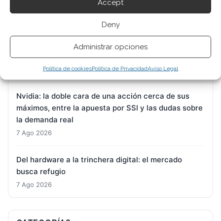
Accept
reconducir un barco que pierde fuelle
7 Ago 2026
Deny
DroneShield: Citigroup entra en el capital mientras
Administrar opciones
el mercado digiere una guidance a la baja
Política de cookies
Política de Privacidad
Aviso Legal
7 Ago 2026
Nvidia: la doble cara de una acción cerca de sus
máximos, entre la apuesta por SSI y las dudas sobre
la demanda real
7 Ago 2026
Del hardware a la trinchera digital: el mercado
busca refugio
7 Ago 2026