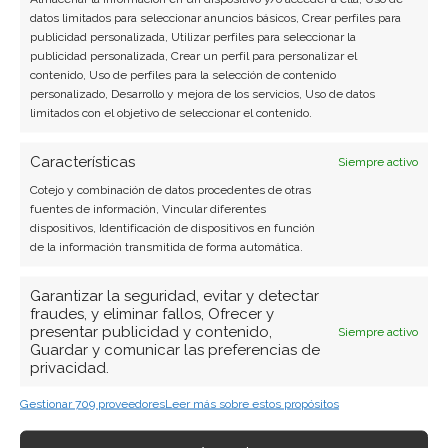
datos limitados para seleccionar anuncios básicos, Crear perfiles para
publicidad personalizada, Utilizar perfiles para seleccionar la
publicidad personalizada, Crear un perfil para personalizar el
contenido, Uso de perfiles para la selección de contenido
personalizado, Desarrollo y mejora de los servicios, Uso de datos
limitados con el objetivo de seleccionar el contenido.
BUSCAR
Características
Siempre activo
Cotejo y combinación de datos procedentes de otras
fuentes de información, Vincular diferentes
dispositivos, Identificación de dispositivos en función
de la información transmitida de forma automática.
ARTÍCULOS RECIENTES
Garantizar la seguridad, evitar y detectar
fraudes, y eliminar fallos, Ofrecer y
BYD: el desafío de sostener el ritmo que exige su
presentar publicidad y contenido,
Siempre activo
Guardar y comunicar las preferencias de
propio objetivo anual
privacidad.
7 Ago 2026
Gestionar 709 proveedores
Leer más sobre estos propósitos
BioNTech: Oelkers toma el timón con la misión de