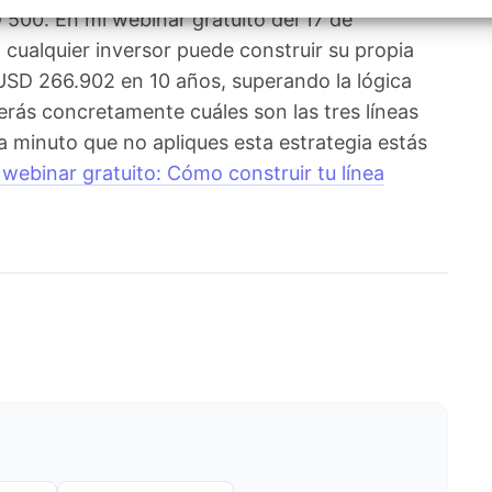
izar la seguridad, evitar y detectar fraudes, y eliminar
00. En mi webinar gratuito del 17 de
, Ofrecer y presentar publicidad y contenido, Guardar y
Siempr
car las preferencias de privacidad.
cualquier inversor puede construir su propia
USD 266.902 en 10 años, superando la lógica
erás concretamente cuáles son las tres líneas
 minuto que no apliques esta estrategia estás
 webinar gratuito: Cómo construir tu línea