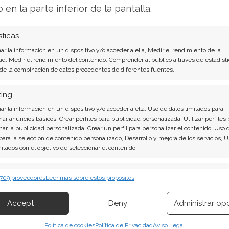
o en la parte inferior de la pantalla.
indicios de próximos lanzamientos. Circulan
e Apple prepararon espacios en tiendas
sticas
emodelaciones nocturnas, procedimiento habitual
r la información en un dispositivo y/o acceder a ella, Medir el rendimiento de la
ad, Medir el rendimiento del contenido, Comprender al público a través de estadísti
uctos. Paralelamente, se observa una reducción
 de la combinación de datos procedentes de diferentes fuentes.
le TV y HomePod mini, alimentando
adas. Estos movimientos mantienen a la
ting
nuncios.
r la información en un dispositivo y/o acceder a ella, Uso de datos limitados para
nar anuncios básicos, Crear perfiles para publicidad personalizada, Utilizar perfiles 
nar la publicidad personalizada, Crear un perfil para personalizar el contenido, Uso 
 para la selección de contenido personalizado, Desarrollo y mejora de los servicios, 
mitados con el objetivo de seleccionar el contenido.
 de Apple, quiero mostrarte una oportunidad
cciones individuales.
Mientras muchos
erísticas
Siempr
 709 proveedores
Leer más sobre estos propósitos
buscar "la próxima Apple", he analizado una
 combinación de datos procedentes de otras fuentes de información,
os como BlackRock y Vanguard para construir
 diferentes dispositivos, Identificación de dispositivos en función de la
Accept
Deny
Administrar op
ión transmitida de forma automática.
a estrategia de la "Línea Dorada": una
resos complementarios incluso mientras
Política de cookies
Política de Privacidad
Aviso Legal