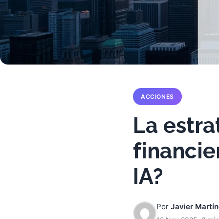
ACCIONES
La estra
financie
IA?
Por
Javier Martí