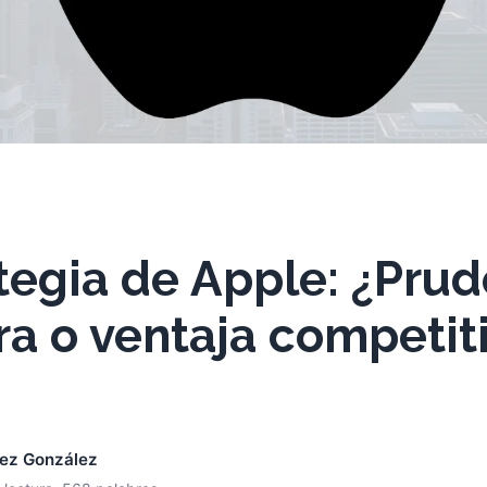
tegia de Apple: ¿Pru
ra o ventaja competit
nez González