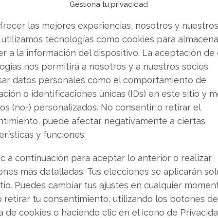
tación: en lugar de desarrollar infraestructura
Gestiona tu privacidad
rar modelos de IA existentes para potenciar sus
frecer las mejores experiencias, nosotros y nuestro
 incorporar tecnología de vanguardia sin asumir
 utilizamos tecnologías como cookies para almacena
e sobre retornos que caracterizan el desarrollo
r a la información del dispositivo. La aceptación de
 artificial.
ogías nos permitirá a nosotros y a nuestros socios
sar datos personales como el comportamiento de
ción o identificaciones únicas (IDs) en este sitio y m
iplina financiera
os (no-) personalizados. No consentir o retirar el
timiento, puede afectar negativamente a ciertas
ntundente. Solo el martes, las acciones de Apple
erísticas y funciones.
,3%, continuando una tendencia alcista que
a resistencia que muestra el valor en el actual
ic a continuación para aceptar lo anterior o realizar
subraya cómo los mercados están premiando la
ones más detalladas. Tus elecciones se aplicarán so
itio. Puedes cambiar tus ajustes en cualquier momen
o retirar tu consentimiento, utilizando los botones de
 por novedades
ca de cookies o haciendo clic en el icono de Privacid