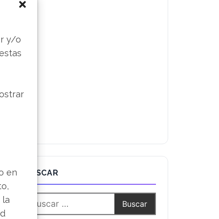
s
r y/o
 estas
ostrar
lo en
BUSCAR
to,
 la
ad