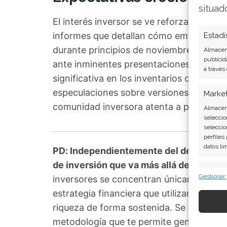
situad
El interés inversor se ve reforzado por 
informes que detallan cómo empleados d
Estadí
durante principios de noviembre para r
Almacena
publicid
ante inminentes presentaciones de prod
a través
significativa en los inventarios de App
especulaciones sobre versiones actualiz
Marke
comunidad inversora atenta a posibles a
Almacena
seleccio
seleccio
perfiles
datos li
PD: Independientemente del desempeño
de inversión que va más allá de elegir a
Caract
Gestionar
inversores se concentran únicamente en 
Cotejo y
estrategia financiera que utilizan fond
Vincular
informac
riqueza de forma sostenida. Se trata de l
metodología que te permite generar ing