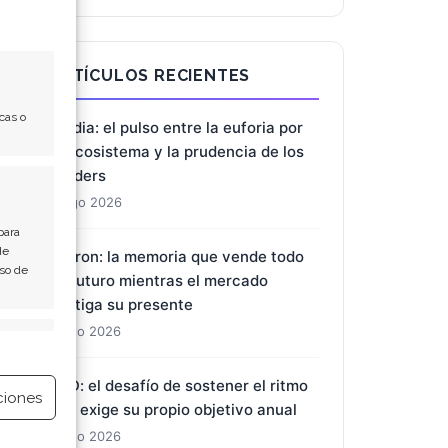
ARTÍCULOS RECIENTES
cas o
Nvidia: el pulso entre la euforia por
el ecosistema y la prudencia de los
insiders
8 Ago 2026
para
de
Micron: la memoria que vende todo
Uso de
su futuro mientras el mercado
castiga su presente
7 Ago 2026
e activo
BYD: el desafío de sostener el ritmo
ciones
que exige su propio objetivo anual
7 Ago 2026