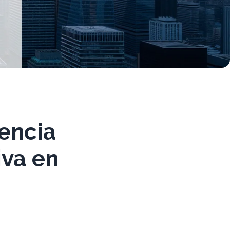
dencia
iva en