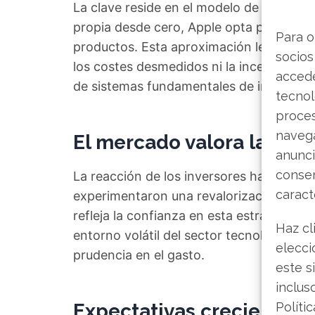
La clave reside en el modelo de implemen
propia desde cero, Apple opta por integ
Para o
productos. Esta aproximación le permite
socios
los costes desmedidos ni la incertidumbr
accede
de sistemas fundamentales de inteligencia
tecnol
proce
navega
El mercado valora la disc
anunci
consen
La reacción de los inversores ha sido co
caract
experimentaron una revalorización del 2
refleja la confianza en esta estrategia. L
Haz cl
entorno volátil del sector tecnológico 
elecci
prudencia en el gasto.
este s
inclus
Expectativas crecientes
Políti