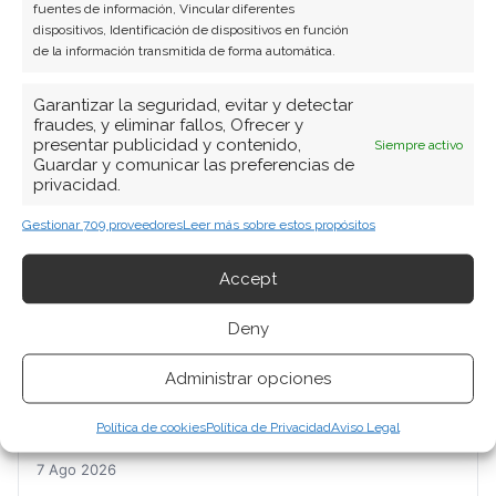
fuentes de información, Vincular diferentes
dispositivos, Identificación de dispositivos en función
de la información transmitida de forma automática.
Garantizar la seguridad, evitar y detectar
fraudes, y eliminar fallos, Ofrecer y
presentar publicidad y contenido,
Siempre activo
Guardar y comunicar las preferencias de
privacidad.
BUSCAR
Gestionar 709 proveedores
Leer más sobre estos propósitos
Accept
Deny
ARTÍCULOS RECIENTES
Administrar opciones
BYD: el desafío de sostener el ritmo que exige su
Política de cookies
Política de Privacidad
Aviso Legal
propio objetivo anual
7 Ago 2026