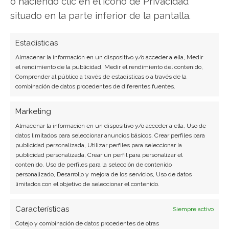
o haciendo clic en el icono de Privacidad
SOBRE EL AUTOR
situado en la parte inferior de la pantalla.
Javier Martínez González
Ingeniero de software convertido en escritor
Estadísticas
tecnológico. Analiza las últimas tendencias en
Almacenar la información en un dispositivo y/o acceder a ella, Medir
hardware, software empresarial y computación en
el rendimiento de la publicidad, Medir el rendimiento del contenido,
la nube.
Comprender al público a través de estadísticas o a través de la
combinación de datos procedentes de diferentes fuentes.
Ver todos los artículos →
Marketing
Almacenar la información en un dispositivo y/o acceder a ella, Uso de
datos limitados para seleccionar anuncios básicos, Crear perfiles para
publicidad personalizada, Utilizar perfiles para seleccionar la
publicidad personalizada, Crear un perfil para personalizar el
contenido, Uso de perfiles para la selección de contenido
personalizado, Desarrollo y mejora de los servicios, Uso de datos
limitados con el objetivo de seleccionar el contenido.
Características
Siempre activo
Cotejo y combinación de datos procedentes de otras