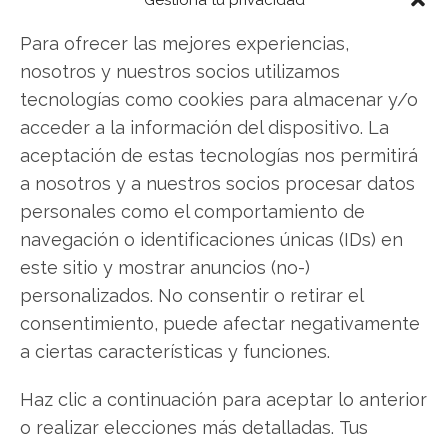
Facebook
Para ofrecer las mejores experiencias,
nosotros y nuestros socios utilizamos
LinkedIn
tecnologías como cookies para almacenar y/o
acceder a la información del dispositivo. La
Copiar enlace
aceptación de estas tecnologías nos permitirá
a nosotros y a nuestros socios procesar datos
personales como el comportamiento de
navegación o identificaciones únicas (IDs) en
este sitio y mostrar anuncios (no-)
personalizados. No consentir o retirar el
SOBRE EL AUTOR
consentimiento, puede afectar negativamente
Laura Fernández Silva
a ciertas características y funciones.
Analista tecnológica enfocada en innovación digital,
Haz clic a continuación para aceptar lo anterior
comercio electrónico y aplicaciones móviles.
Colaboradora habitual en medios especializados
o realizar elecciones más detalladas. Tus
del sector tech.