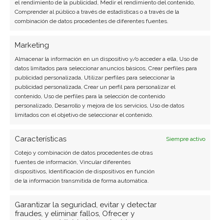
el rendimiento de la publicidad, Medir el rendimiento del contenido,
Comprender al público a través de estadísticas o a través de la
combinación de datos procedentes de diferentes fuentes.
Marketing
Almacenar la información en un dispositivo y/o acceder a ella, Uso de
datos limitados para seleccionar anuncios básicos, Crear perfiles para
publicidad personalizada, Utilizar perfiles para seleccionar la
SOBRE EL AUTOR
publicidad personalizada, Crear un perfil para personalizar el
contenido, Uso de perfiles para la selección de contenido
Carmen Ruiz López
personalizado, Desarrollo y mejora de los servicios, Uso de datos
limitados con el objetivo de seleccionar el contenido.
Periodista especializada en tecnología y
transformación digital con más de 8 años de
Características
Siempre activo
experiencia. Experta en inteligencia artificial,
ciberseguridad y startups tecnológicas.
Cotejo y combinación de datos procedentes de otras
fuentes de información, Vincular diferentes
dispositivos, Identificación de dispositivos en función
Ver todos los artículos →
de la información transmitida de forma automática.
Garantizar la seguridad, evitar y detectar
fraudes, y eliminar fallos, Ofrecer y