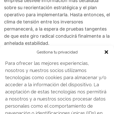
empresa desvele información más detallada
sobre su reorientación estratégica y el plan
operativo para implementarla. Hasta entonces, el
clima de tensión entre los inversores
permanecerá, a la espera de pruebas tangentes
de que este giro radical conducirá finalmente a la
anhelada estabilidad.
Gestiona tu privacidad
Plug Power: ¿Comprar o vender? El nuevo
Para ofrecer las mejores experiencias,
Análisis de Plug Power del 8 de agosto tiene la
nosotros y nuestros socios utilizamos
respuesta:
tecnologías como cookies para almacenar y/o
Los últimos resultados de Plug Power son
acceder a la información del dispositivo. La
contundentes: Acción inmediata requerida para
aceptación de estas tecnologías nos permitirá
los inversores de Plug Power. ¿Merece la pena
a nosotros y a nuestros socios procesar datos
invertir o es momento de vender? En el Análisis
personales como el comportamiento de
gratuito actual del 8 de agosto descubrirá
navegación o identificaciones únicas (IDs) en