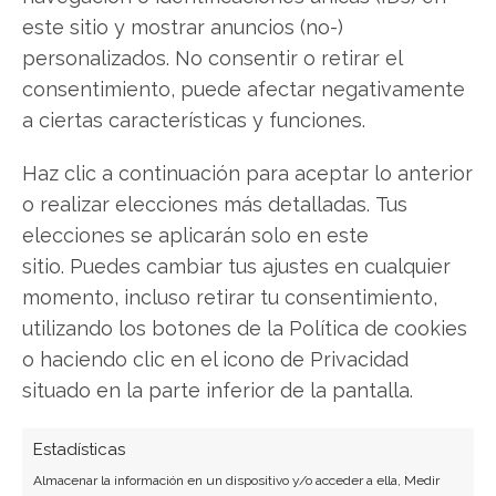
exactamente qué hacer.
este sitio y mostrar anuncios (no-)
personalizados. No consentir o retirar el
Plug Power: ¿Comprar o vender?
¡Lee más aquí!
consentimiento, puede afectar negativamente
a ciertas características y funciones.
Plug Power
Haz clic a continuación para aceptar lo anterior
o realizar elecciones más detalladas. Tus
elecciones se aplicarán solo en este
Compartir este artículo
sitio. Puedes cambiar tus ajustes en cualquier
momento, incluso retirar tu consentimiento,
Twitter
utilizando los botones de la Política de cookies
o haciendo clic en el icono de Privacidad
Facebook
situado en la parte inferior de la pantalla.
LinkedIn
Estadísticas
Almacenar la información en un dispositivo y/o acceder a ella, Medir
Copiar enlace