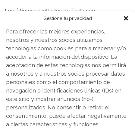
Los últimos resultados de Tesla son
Gestiona tu privacidad
contundentes: Acción inmediata requerida para
los inversores de Tesla. ¿Merece la pena invertir
Para ofrecer las mejores experiencias,
o es momento de vender? En el Análisis gratuito
nosotros y nuestros socios utilizamos
actual del 9 de agosto descubrirá exactamente
tecnologías como cookies para almacenar y/o
qué hacer.
acceder a la información del dispositivo. La
aceptación de estas tecnologías nos permitirá
Tesla: ¿Comprar o vender?
¡Lee más aquí!
a nosotros y a nuestros socios procesar datos
personales como el comportamiento de
navegación o identificaciones únicas (IDs) en
Tesla
este sitio y mostrar anuncios (no-)
personalizados. No consentir o retirar el
consentimiento, puede afectar negativamente
Compartir este artículo
a ciertas características y funciones.