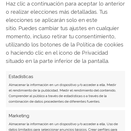
Twitter
Haz clic a continuación para aceptar lo anterior
o realizar elecciones más detalladas. Tus
Facebook
elecciones se aplicarán solo en este
sitio. Puedes cambiar tus ajustes en cualquier
LinkedIn
momento, incluso retirar tu consentimiento,
utilizando los botones de la Política de cookies
Copiar enlace
o haciendo clic en el icono de Privacidad
situado en la parte inferior de la pantalla.
Estadísticas
Almacenar la información en un dispositivo y/o acceder a ella, Medir
el rendimiento de la publicidad, Medir el rendimiento del contenido,
Comprender al público a través de estadísticas o a través de la
SOBRE EL AUTOR
combinación de datos procedentes de diferentes fuentes.
Carmen Ruiz López
Marketing
Periodista especializada en tecnología y
transformación digital con más de 8 años de
Almacenar la información en un dispositivo y/o acceder a ella, Uso de
datos limitados para seleccionar anuncios básicos, Crear perfiles para
experiencia. Experta en inteligencia artificial,