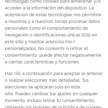
tecnologías como cookies para almacenar y/o
Copiar enlace
acceder a la información del dispositivo. La
aceptación de estas tecnologías nos permitirá
a nosotros y a nuestros socios procesar datos
personales como el comportamiento de
navegación o identificaciones únicas (IDs) en
este sitio y mostrar anuncios (no-)
SOBRE EL AUTOR
personalizados. No consentir o retirar el
Javier Martínez González
consentimiento, puede afectar negativamente
a ciertas características y funciones.
Ingeniero de software convertido en escritor
tecnológico. Analiza las últimas tendencias en
Haz clic a continuación para aceptar lo anterior
hardware, software empresarial y computación en
o realizar elecciones más detalladas. Tus
la nube.
elecciones se aplicarán solo en este
Ver todos los artículos →
sitio. Puedes cambiar tus ajustes en cualquier
momento, incluso retirar tu consentimiento,
utilizando los botones de la Política de cookies