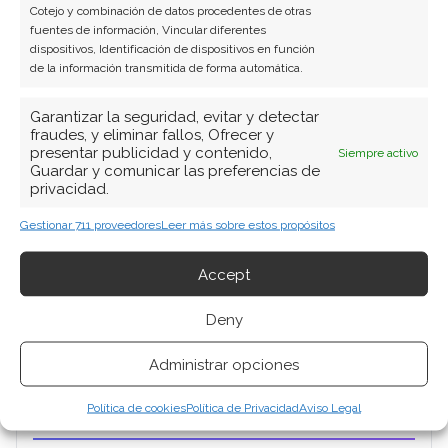
Cotejo y combinación de datos procedentes de otras
fuentes de información, Vincular diferentes
dispositivos, Identificación de dispositivos en función
de la información transmitida de forma automática.
Garantizar la seguridad, evitar y detectar
fraudes, y eliminar fallos, Ofrecer y
presentar publicidad y contenido,
Siempre activo
Guardar y comunicar las preferencias de
privacidad.
Gestionar 711 proveedores
Leer más sobre estos propósitos
BUSCAR
Accept
Deny
Administrar opciones
Política de cookies
Política de Privacidad
Aviso Legal
ARTÍCULOS RECIENTES