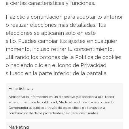
a ciertas características y funciones.
Haz clic a continuación para aceptar lo anterior
o realizar elecciones más detalladas. Tus
SOBRE EL AUTOR
elecciones se aplicarán solo en este
Carmen Ruiz López
sitio. Puedes cambiar tus ajustes en cualquier
Periodista especializada en tecnología y
momento, incluso retirar tu consentimiento,
transformación digital con más de 8 años de
utilizando los botones de la Política de cookies
experiencia. Experta en inteligencia artificial,
o haciendo clic en el icono de Privacidad
ciberseguridad y startups tecnológicas.
situado en la parte inferior de la pantalla.
Ver todos los artículos →
Estadísticas
Almacenar la información en un dispositivo y/o acceder a ella, Medir
el rendimiento de la publicidad, Medir el rendimiento del contenido,
Comprender al público a través de estadísticas o a través de la
combinación de datos procedentes de diferentes fuentes.
Marketing