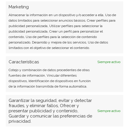
SOBRE EL AUTOR
Marketing
Javier Martínez González
Almacenar la información en un dispositivo y/o acceder a ella, Uso de
datos limitados para seleccionar anuncios básicos, Crear perfiles para
Ingeniero de software convertido en escritor
publicidad personalizada, Utilizar perfiles para seleccionar la
tecnológico. Analiza las últimas tendencias en
publicidad personalizada, Crear un perfil para personalizar el
hardware, software empresarial y computación en
contenido, Uso de perfiles para la selección de contenido
personalizado, Desarrollo y mejora de los servicios, Uso de datos
la nube.
limitados con el objetivo de seleccionar el contenido.
Ver todos los artículos →
Características
Siempre activo
Cotejo y combinación de datos procedentes de otras
fuentes de información, Vincular diferentes
dispositivos, Identificación de dispositivos en función
de la información transmitida de forma automática.
Garantizar la seguridad, evitar y detectar
fraudes, y eliminar fallos, Ofrecer y
presentar publicidad y contenido,
Siempre activo
Guardar y comunicar las preferencias de
privacidad.