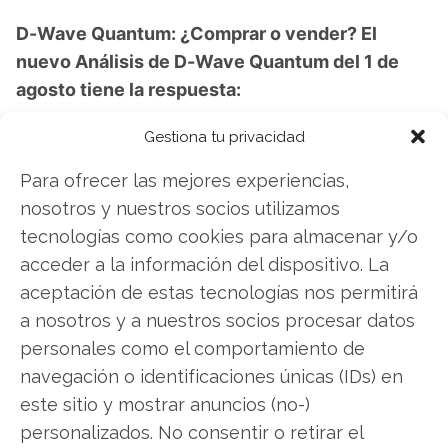
D-Wave Quantum: ¿Comprar o vender? El
nuevo Análisis de D-Wave Quantum del 1 de
agosto tiene la respuesta:
Los últimos resultados de D-Wave Quantum son
Gestiona tu privacidad
contundentes: Acción inmediata requerida para
Para ofrecer las mejores experiencias,
los inversores de D-Wave Quantum. ¿Merece la
nosotros y nuestros socios utilizamos
pena invertir o es momento de vender? En el
tecnologías como cookies para almacenar y/o
Análisis gratuito actual del 1 de agosto
acceder a la información del dispositivo. La
descubrirá exactamente qué hacer.
aceptación de estas tecnologías nos permitirá
a nosotros y a nuestros socios procesar datos
D-Wave Quantum: ¿Comprar o vender?
¡Lee
personales como el comportamiento de
más aquí!
navegación o identificaciones únicas (IDs) en
este sitio y mostrar anuncios (no-)
personalizados. No consentir o retirar el
D-Wave Quantum