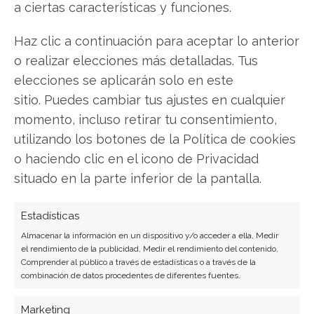
a ciertas características y funciones.
Haz clic a continuación para aceptar lo anterior
o realizar elecciones más detalladas. Tus
SOBRE EL AUTOR
elecciones se aplicarán solo en este
Miguel Ángel Torres Díaz
sitio. Puedes cambiar tus ajustes en cualquier
Periodista de tecnología especializado en
momento, incluso retirar tu consentimiento,
videojuegos, realidad virtual y tendencias de
utilizando los botones de la Política de cookies
consumo digital. Más de 10 años cubriendo la
o haciendo clic en el icono de Privacidad
industria tecnológica española.
situado en la parte inferior de la pantalla.
Ver todos los artículos →
Estadísticas
Almacenar la información en un dispositivo y/o acceder a ella, Medir
el rendimiento de la publicidad, Medir el rendimiento del contenido,
Comprender al público a través de estadísticas o a través de la
combinación de datos procedentes de diferentes fuentes.
Marketing