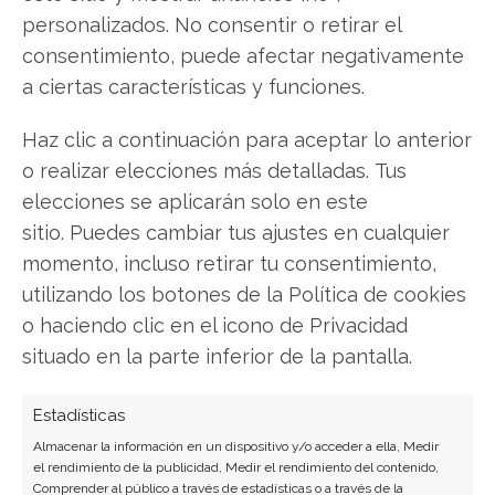
personalizados. No consentir o retirar el
consentimiento, puede afectar negativamente
a ciertas características y funciones.
SOBRE EL AUTOR
Haz clic a continuación para aceptar lo anterior
Miguel Ángel Torres Díaz
o realizar elecciones más detalladas. Tus
Periodista de tecnología especializado en
elecciones se aplicarán solo en este
videojuegos, realidad virtual y tendencias de
sitio. Puedes cambiar tus ajustes en cualquier
consumo digital. Más de 10 años cubriendo la
momento, incluso retirar tu consentimiento,
industria tecnológica española.
utilizando los botones de la Política de cookies
Ver todos los artículos →
o haciendo clic en el icono de Privacidad
situado en la parte inferior de la pantalla.
Estadísticas
Almacenar la información en un dispositivo y/o acceder a ella, Medir
el rendimiento de la publicidad, Medir el rendimiento del contenido,
Comprender al público a través de estadísticas o a través de la