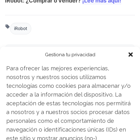
iRobot: ¿Comprar o vender?
¡Lee más aquí!
iRobot
Gestiona tu privacidad
Compartir este artículo
Para ofrecer las mejores experiencias,
Twitter
nosotros y nuestros socios utilizamos
tecnologías como cookies para almacenar y/o
Facebook
acceder a la información del dispositivo. La
aceptación de estas tecnologías nos permitirá
LinkedIn
a nosotros y a nuestros socios procesar datos
Copiar enlace
personales como el comportamiento de
navegación o identificaciones únicas (IDs) en
este sitio y mostrar anuncios (no-)