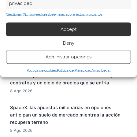
privacidad.
Nvidia: alianzas millonarias, memoria escasa y una
Gestionar 711 proveedores
Leer más sobre estos propósitos
cita clave que marcará el rumbo de la acción
8 Ago 2026
Accept
Deny
D-Wave Quantum: el salto de 668% en pedidos que
la contabilidad aún no confirma
Administrar opciones
8 Ago 2026
Política de cookies
Política de Privacidad
Aviso Legal
Micron: el pulso entre una demanda blindada por
contratos y un ciclo de precios que se enfría
8 Ago 2026
SpaceX: las apuestas millonarias en opciones
anticipan un suelo de mercado mientras la acción
recupera terreno
8 Ago 2026