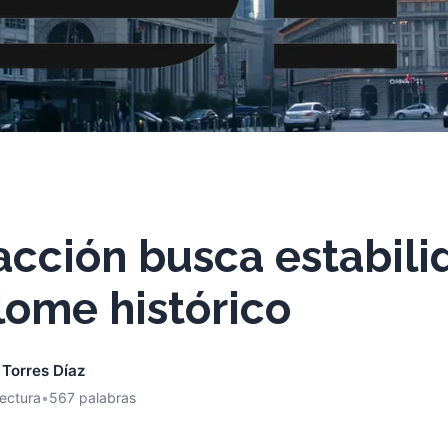
acción busca estabili
lome histórico
 Torres Díaz
lectura
•
567 palabras