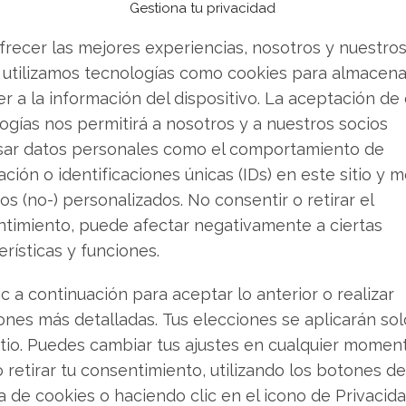
el total del órgano a catorce integrantes.
Gestiona tu privacidad
frecer las mejores experiencias, nosotros y nuestro
 utilizamos tecnologías como cookies para almacena
en la recuperación
r a la información del dispositivo. La aceptación de
s por la empresa ofrecen un soporte
ogías nos permitirá a nosotros y a nuestros socios
 del mercado en su último trimestre, al
sar datos personales como el comportamiento de
 dólares, por encima del consenso de analistas
ción o identificaciones únicas (IDs) en este sitio y m
, los ingresos ascendieron a 19.690 millones de
os (no-) personalizados. No consentir o retirar el
eranual del 12,2%.
timiento, puede afectar negativamente a ciertas
erísticas y funciones.
olumen de negocio en el ámbito de la
ic a continuación para aceptar lo anterior o realizar
r trimestre del ejercicio 2025, el backlog de
ones más detalladas. Tus elecciones se aplicarán so
 9.500 millones de dólares. Además, la política
itio. Puedes cambiar tus ajustes en cualquier momen
atractivo, con el pago de un dividendo trimestral
o retirar tu consentimiento, utilizando los botones de
te al 10 de marzo. Esta distribución implica un
ca de cookies o haciendo clic en el icono de Privacid
con una ratio de pago situada en el 60,27%.