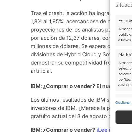
situad
Tras el crash, la acción ha logrado una 
Estadí
1,8% al 1,95%, acercándose de nuevo al n
proyecciones de los analistas para el ej
Almacena
publicid
por acción de 12,37 dólares, con unos in
a través
millones de dólares. Se espera que el cr
divisiones de Hybrid Cloud y Software, 
Marke
demostrar su competitividad frente a los
Almacena
seleccio
artificial.
seleccio
perfiles
IBM: ¿Comprar o vender? El nuevo Anális
datos li
Los últimos resultados de IBM son contu
Caract
Gestionar
inversores de IBM. ¿Merece la pena inve
Cotejo y
Vincular
gratuito actual del 8 de agosto descubr
informac
IBM: ¿Comprar o vender?
¡Lee más aquí