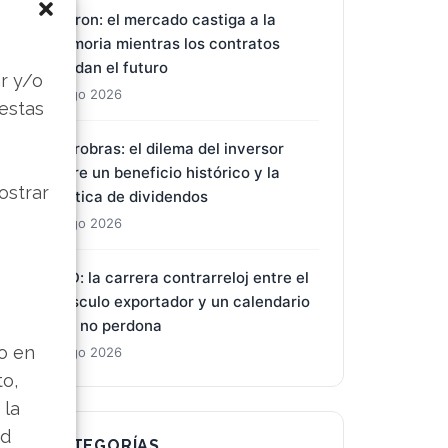
Micron: el mercado castiga a la
memoria mientras los contratos
s
blindan el futuro
r y/o
8 Ago 2026
 estas
Petrobras: el dilema del inversor
entre un beneficio histórico y la
ostrar
política de dividendos
8 Ago 2026
BYD: la carrera contrarreloj entre el
músculo exportador y un calendario
que no perdona
lo en
8 Ago 2026
to,
 la
ad
CATEGORÍAS