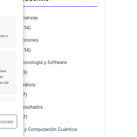
Finanzas
(4.214)
cas o
Acciones
(4.214)
Tecnología y Software
para
(723)
de
Uso de
Análisis
(707)
e activo
Resultados
(467)
ciones
IA y Computación Cuántica