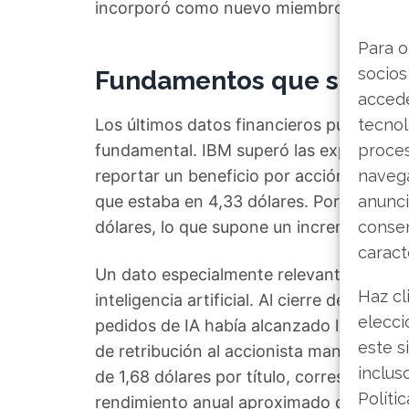
incorporó como nuevo miembro, elevando 
Para o
socios
Fundamentos que sostien
accede
Los últimos datos financieros publicado
tecnol
fundamental. IBM superó las expectativas
proce
reportar un beneficio por acción de 4,52
navega
que estaba en 4,33 dólares. Por su parte
anunci
dólares, lo que supone un incremento int
consen
caract
Un dato especialmente relevante es el v
Haz cl
inteligencia artificial. Al cierre del terce
elecci
pedidos de IA había alcanzado la cifra de
este s
de retribución al accionista mantiene su 
inclus
de 1,68 dólares por título, correspondien
Políti
rendimiento anual aproximado del 2,7%, 