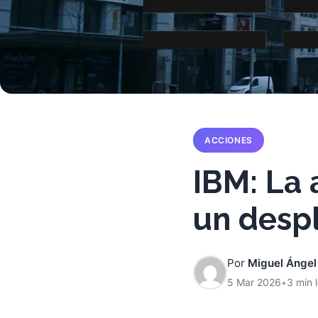
ACCIONES
IBM: La 
un desp
Por
Miguel Ángel
5 Mar 2026
•
3 min 