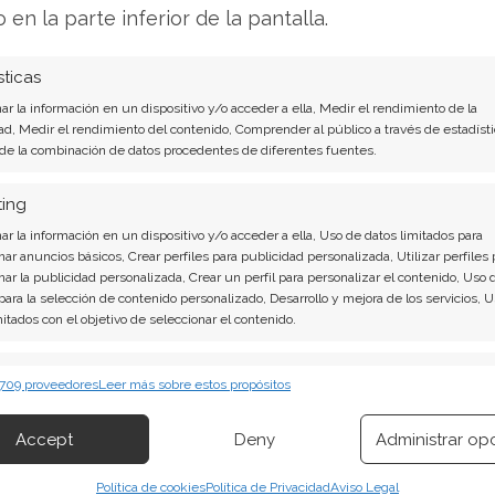
o en la parte inferior de la pantalla.
recuperación parcial, con avances en el rango del
sticas
ivel psicológico de los 250 dólares. Las
ercicio completo de 2026 anticipan un beneficio
r la información en un dispositivo y/o acceder a ella, Medir el rendimiento de la
ad, Medir el rendimiento del contenido, Comprender al público a través de estadísti
gresos globales que podrían llegar a los 71.250
 de la combinación de datos procedentes de diferentes fuentes.
ecimiento provenga principalmente de las
precisamente las áreas que ahora deben
ting
 nuevos rivales impulsados por inteligencia
r la información en un dispositivo y/o acceder a ella, Uso de datos limitados para
nar anuncios básicos, Crear perfiles para publicidad personalizada, Utilizar perfiles 
nar la publicidad personalizada, Crear un perfil para personalizar el contenido, Uso 
 para la selección de contenido personalizado, Desarrollo y mejora de los servicios, 
is de IBM del 8 de agosto tiene la respuesta:
mitados con el objetivo de seleccionar el contenido.
ndentes: Acción inmediata requerida para los
erísticas
Siempr
 709 proveedores
Leer más sobre estos propósitos
rtir o es momento de vender? En el Análisis
 combinación de datos procedentes de otras fuentes de información,
 diferentes dispositivos, Identificación de dispositivos en función de la
irá exactamente qué hacer.
Accept
Deny
Administrar op
ión transmitida de forma automática.
!
Política de cookies
Política de Privacidad
Aviso Legal