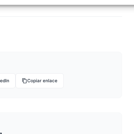
izar la seguridad, evitar y detectar fraudes, y eliminar
, Ofrecer y presentar publicidad y contenido, Guardar y
Siempr
car las preferencias de privacidad.
kedIn
Copiar enlace
z