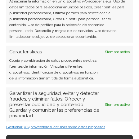
Almacenar la información en un dispositivo y/o acceder a ella, Uso de
datos limitados para seleccionar anuncios básicos, Crear perfiles para
publicidad personalizada, Utilizar perfiles para seleccionar la
publicidad personalizada, Crear un perfil para personalizar el
contenido, Uso de perfiles para la selección de contenido
BUSCAR
personalizado, Desarrollo y mejora de los servicios, Uso de datos
limitados con el objetivo de seleccionar el contenido.
Características
Siempre activo
Cotejo y combinación de datos procedentes de otras
fuentes de información, Vincular diferentes
dispositivos, Identificación de dispositivos en función
ARTÍCULOS RECIENTES
de la información transmitida de forma automática.
Micron: el gigante de la memoria que baila al filo de
Garantizar la seguridad, evitar y detectar
la navaja entre récords históricos y una liquidación
fraudes, y eliminar fallos, Ofrecer y
presentar publicidad y contenido,
forzosa
Siempre activo
Guardar y comunicar las preferencias de
1 Ago 2026
privacidad.
Gestionar 709 proveedores
Leer más sobre estos propósitos
SK Hynix: el pacto con Nvidia y las compras del
presidente desatan el mayor rally del Kospi en 17