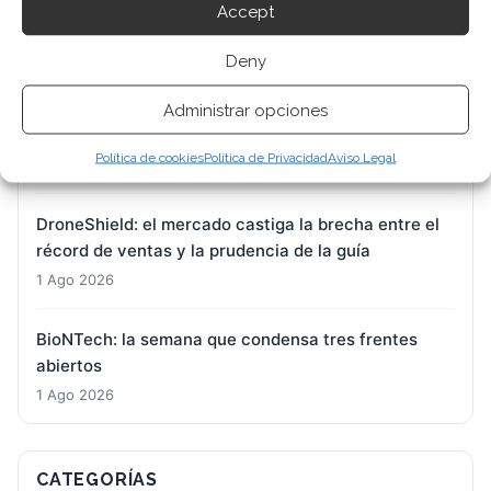
Accept
años
1 Ago 2026
Deny
Almonty Industries: el adiós definitivo a Toronto y
Administrar opciones
Sídney deja a Nasdaq como único gran escenario
Política de cookies
Política de Privacidad
Aviso Legal
1 Ago 2026
DroneShield: el mercado castiga la brecha entre el
récord de ventas y la prudencia de la guía
1 Ago 2026
BioNTech: la semana que condensa tres frentes
abiertos
1 Ago 2026
CATEGORÍAS