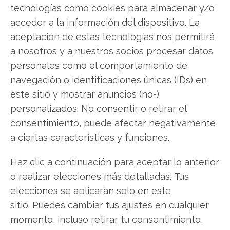
tecnologías como cookies para almacenar y/o
LinkedIn
acceder a la información del dispositivo. La
aceptación de estas tecnologías nos permitirá
Copiar enlace
a nosotros y a nuestros socios procesar datos
personales como el comportamiento de
navegación o identificaciones únicas (IDs) en
este sitio y mostrar anuncios (no-)
personalizados. No consentir o retirar el
consentimiento, puede afectar negativamente
SOBRE EL AUTOR
a ciertas características y funciones.
Miguel Ángel Torres Díaz
Haz clic a continuación para aceptar lo anterior
Periodista de tecnología especializado en
o realizar elecciones más detalladas. Tus
videojuegos, realidad virtual y tendencias de
consumo digital. Más de 10 años cubriendo la
elecciones se aplicarán solo en este
industria tecnológica española.
sitio. Puedes cambiar tus ajustes en cualquier
momento, incluso retirar tu consentimiento,
Ver todos los artículos →