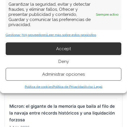
Garantizar la seguridad, evitar y detectar
fraudes, y eliminar fallos, Ofrecer y
presentar publicidad y contenido,
Siempre activo
Guardar y comunicar las preferencias de
privacidad.
ARTÍCULOS RECIENTES
Gestionar 709 proveedores
Leer más sobre estos propósitos
BYD: el Qin Max carga en cinco minutos mientras la
Accept
exportación sostiene a la acción
1 Ago 2026
Deny
Administrar opciones
Nvidia: el billón que se esfumó por un rumor y la
calma que devolvieron los gigantes de la nube
Política de cookies
Política de Privacidad
Aviso Legal
1 Ago 2026
Micron: el gigante de la memoria que baila al filo de
la navaja entre récords históricos y una liquidación
forzosa