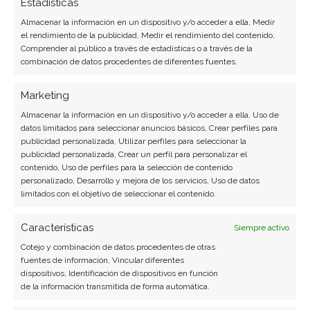
Estadísticas
Laura Fernández Silva
Almacenar la información en un dispositivo y/o acceder a ella, Medir
el rendimiento de la publicidad, Medir el rendimiento del contenido,
Analista tecnológica enfocada en innovación digital,
Comprender al público a través de estadísticas o a través de la
comercio electrónico y aplicaciones móviles.
combinación de datos procedentes de diferentes fuentes.
Colaboradora habitual en medios especializados
del sector tech.
Marketing
Almacenar la información en un dispositivo y/o acceder a ella, Uso de
Ver todos los artículos →
datos limitados para seleccionar anuncios básicos, Crear perfiles para
publicidad personalizada, Utilizar perfiles para seleccionar la
publicidad personalizada, Crear un perfil para personalizar el
contenido, Uso de perfiles para la selección de contenido
personalizado, Desarrollo y mejora de los servicios, Uso de datos
limitados con el objetivo de seleccionar el contenido.
Características
Siempre activo
Cotejo y combinación de datos procedentes de otras
fuentes de información, Vincular diferentes
dispositivos, Identificación de dispositivos en función
BUSCAR
de la información transmitida de forma automática.