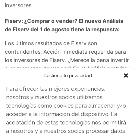
inversores.
Fiserv: ¿Comprar o vender? El nuevo Análisis
de Fiserv del 1 de agosto tiene la respuesta:
Los últimos resultados de Fiserv son
contundentes: Acción inmediata requerida para
los inversores de Fiserv. ¿Merece la pena invertir
o es momento de vender? En el Análisis gratuito
Gestiona tu privacidad
actual del 1 de agosto descubrirá exactamente
qué hacer.
Para ofrecer las mejores experiencias,
nosotros y nuestros socios utilizamos
Fiserv: ¿Comprar o vender?
¡Lee más aquí!
tecnologías como cookies para almacenar y/o
acceder a la información del dispositivo. La
aceptación de estas tecnologías nos permitirá
Fiserv
a nosotros y a nuestros socios procesar datos