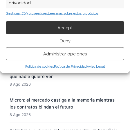
privacidad.
Gestionar 709 proveedores
Leer más sobre estos propósitos
ARTÍCULOS RECIENTES
Accept
SK Hynix: 54 billones de wones para dos fábricas en
Deny
plena tormenta bursátil
Administrar opciones
8 Ago 2026
Política de cookies
Política de Privacidad
Aviso Legal
Nvidia: la fecha clave del 26 de agosto y las grietas
que nadie quiere ver
8 Ago 2026
Micron: el mercado castiga a la memoria mientras
los contratos blindan el futuro
8 Ago 2026