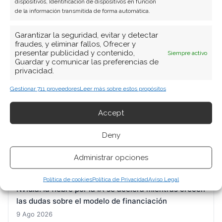
dispositivos, Identificación de dispositivos en función
de la información transmitida de forma automática.
BUSCAR
Garantizar la seguridad, evitar y detectar
fraudes, y eliminar fallos, Ofrecer y
presentar publicidad y contenido,
Siempre activo
Guardar y comunicar las preferencias de
privacidad.
Gestionar 711 proveedores
Leer más sobre estos propósitos
ARTÍCULOS RECIENTES
Accept
Deny
DroneShield: Wall Street refuerza su apuesta
mientras la acción recupera el terreno perdido
Administrar opciones
9 Ago 2026
Política de cookies
Política de Privacidad
Aviso Legal
Nvidia: la fiebre por la IA se acelera mientras crecen
las dudas sobre el modelo de financiación
9 Ago 2026