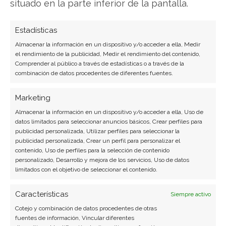
situado en la parte inferior de la pantalla.
experiencia. Experta en inteligencia artificial,
ciberseguridad y startups tecnológicas.
Estadísticas
Ver todos los artículos →
Almacenar la información en un dispositivo y/o acceder a ella, Medir
el rendimiento de la publicidad, Medir el rendimiento del contenido,
Comprender al público a través de estadísticas o a través de la
combinación de datos procedentes de diferentes fuentes.
Marketing
Almacenar la información en un dispositivo y/o acceder a ella, Uso de
datos limitados para seleccionar anuncios básicos, Crear perfiles para
publicidad personalizada, Utilizar perfiles para seleccionar la
publicidad personalizada, Crear un perfil para personalizar el
contenido, Uso de perfiles para la selección de contenido
personalizado, Desarrollo y mejora de los servicios, Uso de datos
limitados con el objetivo de seleccionar el contenido.
Características
Siempre activo
Cotejo y combinación de datos procedentes de otras
fuentes de información, Vincular diferentes