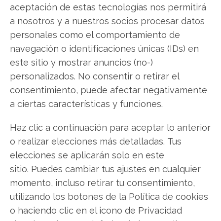
aceptación de estas tecnologías nos permitirá
Twitter
a nosotros y a nuestros socios procesar datos
personales como el comportamiento de
Facebook
navegación o identificaciones únicas (IDs) en
LinkedIn
este sitio y mostrar anuncios (no-)
personalizados. No consentir o retirar el
Copiar enlace
consentimiento, puede afectar negativamente
a ciertas características y funciones.
Haz clic a continuación para aceptar lo anterior
o realizar elecciones más detalladas. Tus
elecciones se aplicarán solo en este
sitio. Puedes cambiar tus ajustes en cualquier
SOBRE EL AUTOR
momento, incluso retirar tu consentimiento,
Carmen Ruiz López
utilizando los botones de la Política de cookies
Periodista especializada en tecnología y
o haciendo clic en el icono de Privacidad
transformación digital con más de 8 años de