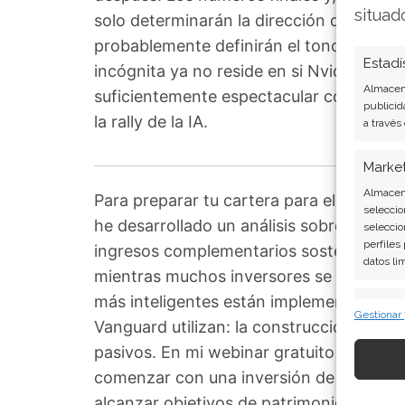
situad
solo determinarán la dirección que tomar
probablemente definirán el tono del sect
Estadí
incógnita ya no reside en si Nvidia tend
Almacena
suficientemente espectacular como para 
publicid
la rally de la IA.
a través
Marke
Almacena
Para preparar tu cartera para el futuro 
seleccio
he desarrollado un análisis sobre cómo c
seleccio
perfiles
ingresos complementarios sostenidos en 
datos li
mientras muchos inversores se enfocen 
más inteligentes están implementando 
Caract
Gestionar
Vanguard utilizan: la construcción de lo
Cotejo y
Vincular
pasivos. En mi webinar gratuito del 17
informac
comenzar con una inversión de USD 500 
alcanzar objetivos de patrimonio a largo