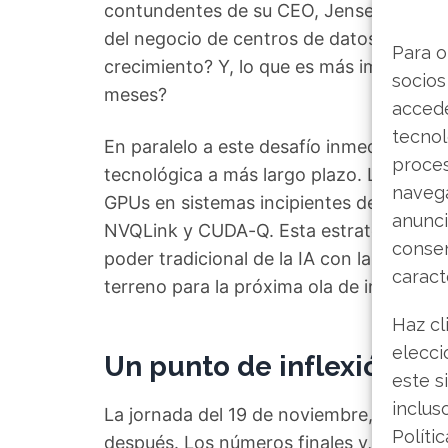
contundentes de su CEO, Jensen Huang. L
del negocio de centros de datos? ¿Siguen
Para o
crecimiento? Y, lo que es más importante
socios
meses?
accede
tecnol
En paralelo a este desafío inmediato, N
proce
tecnológica a más largo plazo. La empres
navega
GPUs en sistemas incipientes de comput
anunci
NVQLink y CUDA-Q. Esta estrategia repre
consen
poder tradicional de la IA con la vanguar
caract
terreno para la próxima ola de innovació
Haz cl
elecci
Un punto de inflexión pa
este s
inclus
La jornada del 19 de noviembre, una vez
Políti
después. Los números finales y, sobre to