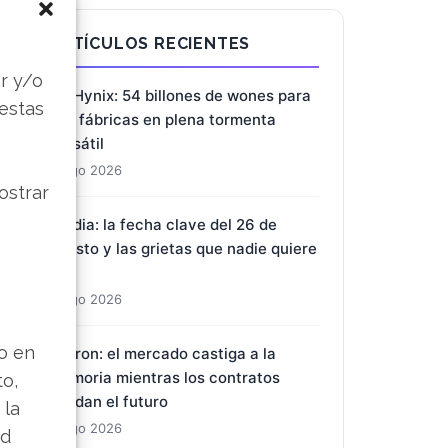
ARTÍCULOS RECIENTES
s
r y/o
SK Hynix: 54 billones de wones para
 estas
dos fábricas en plena tormenta
bursátil
8 Ago 2026
ostrar
Nvidia: la fecha clave del 26 de
agosto y las grietas que nadie quiere
ver
8 Ago 2026
lo en
Micron: el mercado castiga a la
memoria mientras los contratos
to,
blindan el futuro
 la
8 Ago 2026
ad