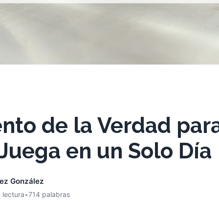
to de la Verdad para
Juega en un Solo Día
nez González
 lectura
•
714 palabras