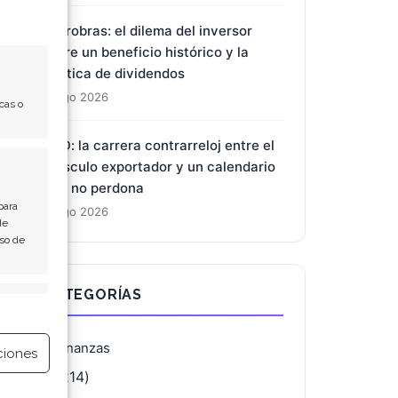
Petrobras: el dilema del inversor
entre un beneficio histórico y la
política de dividendos
8 Ago 2026
cas o
BYD: la carrera contrarreloj entre el
músculo exportador y un calendario
que no perdona
para
8 Ago 2026
de
Uso de
CATEGORÍAS
e activo
Finanzas
ciones
(4.214)