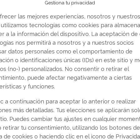
as preguntas clave son: ¿cuál es la trayectoria
Gestiona tu privacidad
 vigentes los principales impulsores del
frecer las mejores experiencias, nosotros y nuestro
, ¿cuál es la perspectiva para los próximos
 utilizamos tecnologías como cookies para almacena
r a la información del dispositivo. La aceptación de
ogías nos permitirá a nosotros y a nuestros socios
vidia continúa avanzando en su ofensiva
sar datos personales como el comportamiento de
a está trabajando en la integración de sus
ción o identificaciones únicas (IDs) en este sitio y m
ación cuántica mediante tecnologías como
os (no-) personalizados. No consentir o retirar el
senta un enfoque híbrido que busca unificar el
timiento, puede afectar negativamente a ciertas
dia de la tecnología cuántica, preparando el
erísticas y funciones.
n.
ic a continuación para aceptar lo anterior o realizar
ones más detalladas. Tus elecciones se aplicarán so
ra el mercado tecnológico
itio. Puedes cambiar tus ajustes en cualquier momen
o retirar tu consentimiento, utilizando los botones de
 cierren los mercados, marcará un antes y un
ca de cookies o haciendo clic en el icono de Privacid
do, las previsiones que anuncie la compañía, no