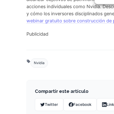
Garant
fallos
acciones individuales como Nvidia. Desc
comuni
y cómo los inversores disciplinados gen
webinar gratuito sobre construcción de 
Publicidad
Nvidia
Compartir este artículo
Twitter
Facebook
Lin