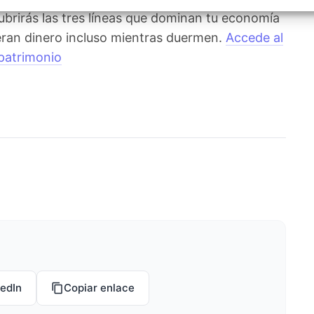
izar la seguridad, evitar y detectar fraudes, y eliminar
, Ofrecer y presentar publicidad y contenido, Guardar y
ubrirás las tres líneas que dominan tu economía
Siempr
car las preferencias de privacidad.
eran dinero incluso mientras duermen.
Accede al
patrimonio
kedIn
Copiar enlace