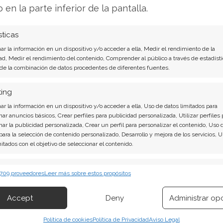
o en la parte inferior de la pantalla.
á la cotización de Nvidia, sino que muy
or tecnológico durante lo que resta de 2025. La
sticas
rá un buen desempeño, sino en si este será lo
r la información en un dispositivo y/o acceder a ella, Medir el rendimiento de la
disipar todas las dudas y reactivar con fuerza
ad, Medir el rendimiento del contenido, Comprender al público a través de estadísti
 de la combinación de datos procedentes de diferentes fuentes.
ting
r la información en un dispositivo y/o acceder a ella, Uso de datos limitados para
más allá de eventos puntuales como el de Nvidia,
nar anuncios básicos, Crear perfiles para publicidad personalizada, Utilizar perfiles 
onstruir una estrategia de inversión que genere
nar la publicidad personalizada, Crear un perfil para personalizar el contenido, Uso 
 para la selección de contenido personalizado, Desarrollo y mejora de los servicios, 
el tiempo. Mi investigación muestra que
mitados con el objetivo de seleccionar el contenido.
en movimientos de corto plazo, los inversores
una estrategia que fondos como BlackRock y
erísticas
Siempr
 709 proveedores
Leer más sobre estos propósitos
 que llamo una "línea dorada" de ingresos
 combinación de datos procedentes de otras fuentes de información,
 diferentes dispositivos, Identificación de dispositivos en función de la
 de noviembre, te muestro exactamente cómo
Accept
Deny
Administrar op
ión transmitida de forma automática.
y estructurar una cartera que te permita
Política de cookies
Política de Privacidad
Aviso Legal
 plazo, independientemente de la volatilidad de