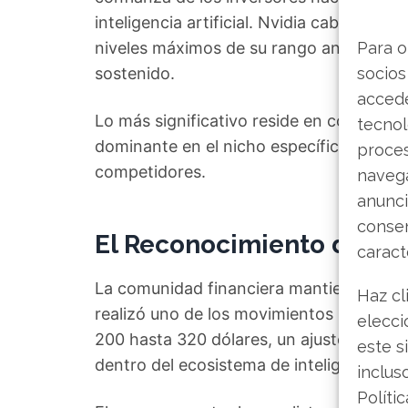
inteligencia artificial. Nvidia cabalga es
niveles máximos de su rango anual, una s
Para o
sostenido.
socios
accede
Lo más significativo reside en cómo la 
tecnol
dominante en el nicho específico de los 
proce
competidores.
navega
anunci
consen
El Reconocimiento de los
caract
La comunidad financiera mantiene una 
Haz cl
realizó uno de los movimientos más cont
elecci
200 hasta 320 dólares, un ajuste que tra
este s
dentro del ecosistema de inteligencia arti
inclus
Políti