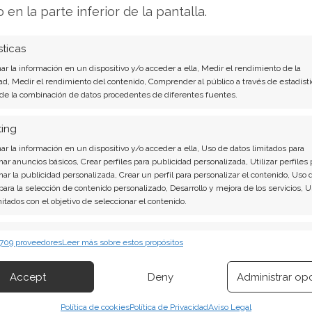
lece en 218,51 dólares, aunque la dispersión de
o en la parte inferior de la pantalla.
ares, pone de manifiesto las distintas visiones
IA a largo plazo.
sticas
r la información en un dispositivo y/o acceder a ella, Medir el rendimiento de la
ifica a Nvidia como el beneficiario principal del
ad, Medir el rendimiento del contenido, Comprender al público a través de estadísti
 de la combinación de datos procedentes de diferentes fuentes.
artificial, un ciclo expansivo que se proyecta
a de software CUDA sigue siendo un pilar
ting
itivas duraderas en el desarrollo y
r la información en un dispositivo y/o acceder a ella, Uso de datos limitados para
ivo que trasciende el mero hardware.
nar anuncios básicos, Crear perfiles para publicidad personalizada, Utilizar perfiles 
nar la publicidad personalizada, Crear un perfil para personalizar el contenido, Uso 
 para la selección de contenido personalizado, Desarrollo y mejora de los servicios, 
lisis de Nvidia del 1 de agosto tiene la
mitados con el objetivo de seleccionar el contenido.
erísticas
Siempr
ntundentes: Acción inmediata requerida para los
 709 proveedores
Leer más sobre estos propósitos
 combinación de datos procedentes de otras fuentes de información,
vertir o es momento de vender? En el Análisis
 diferentes dispositivos, Identificación de dispositivos en función de la
Accept
Deny
Administrar op
rá exactamente qué hacer.
ión transmitida de forma automática.
Política de cookies
Política de Privacidad
Aviso Legal