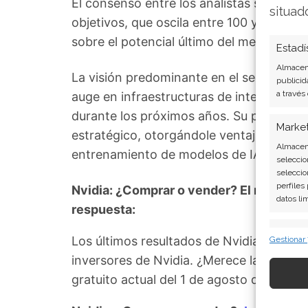
El consenso entre los analistas se estab
situad
objetivos, que oscila entre 100 y 320 dól
sobre el potencial último del mercado de 
Estadí
Almacena
La visión predominante en el sector ident
publicid
a través
auge en infraestructuras de inteligencia 
durante los próximos años. Su plataform
Marke
estratégico, otorgándole ventajas compet
Almacena
entrenamiento de modelos de IA, un act
seleccio
seleccio
perfiles
Nvidia: ¿Comprar o vender? El nuevo Aná
datos li
respuesta:
Caract
Los últimos resultados de Nvidia son co
Gestionar
Cotejo y
inversores de Nvidia. ¿Merece la pena in
Vincular
gratuito actual del 1 de agosto descubri
informac