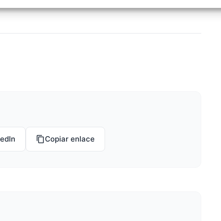
uí!
izar la seguridad, evitar y detectar fraudes, y eliminar
, Ofrecer y presentar publicidad y contenido, Guardar y
Siempr
car las preferencias de privacidad.
kedIn
Copiar enlace