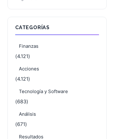
SK Hynix: el pacto con Nvidia y las
compras del presidente desatan el
mayor rally del Kospi en 17 años
1 Ago 2026
CATEGORÍAS
Finanzas
(4.121)
Acciones
(4.121)
Tecnología y Software
(683)