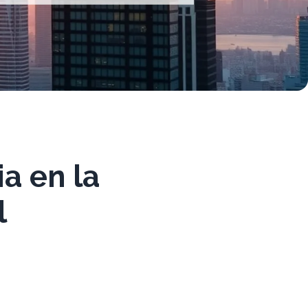
a en la
l