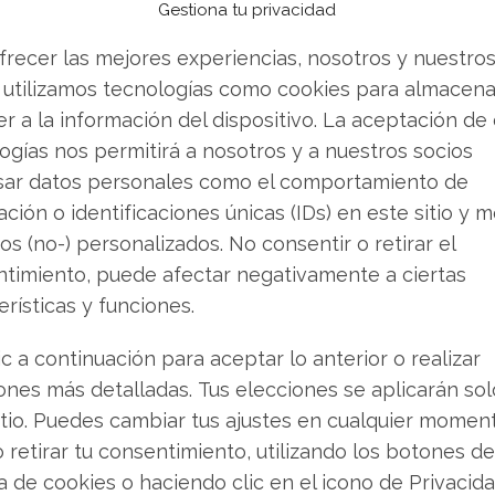
Gestiona tu privacidad
ta ola con maestría, situando su cotización en los
eñal inequívoca del interés institucional
frecer las mejores experiencias, nosotros y nuestro
 utilizamos tecnologías como cookies para almacena
r a la información del dispositivo. La aceptación de
compañía ha reforzado su posición como actor
ogías nos permitirá a nosotros y a nuestros socios
chips de IA, distanciándose de sus
sar datos personales como el comportamiento de
ción o identificaciones únicas (IDs) en este sitio y m
os (no-) personalizados. No consentir o retirar el
timiento, puede afectar negativamente a ciertas
 Analistas
erísticas y funciones.
perspectiva notablemente optimista. HSBC
ic a continuación para aceptar lo anterior o realizar
undentes, elevando su precio objetivo desde
ones más detalladas. Tus elecciones se aplicarán so
nsmite una fe absoluta en el futuro de Nvidia
itio. Puedes cambiar tus ajustes en cualquier momen
ficial.
o retirar tu consentimiento, utilizando los botones de
ca de cookies o haciendo clic en el icono de Privacid