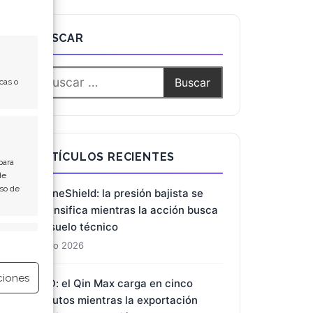
cas o
BUSCAR
para
de
Uso de
ARTÍCULOS RECIENTES
e activo
DroneShield: la presión bajista se
ciones
intensifica mientras la acción busca
un suelo técnico