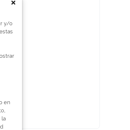
s
r y/o
 estas
ostrar
lo en
to,
 la
ad