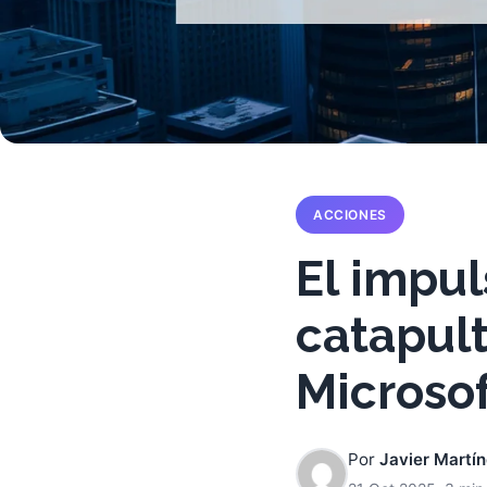
ACCIONES
El impuls
catapult
Microso
Por
Javier Martí