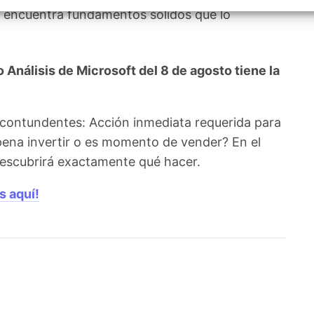
izar la seguridad, evitar y detectar fraudes, y eliminar
nes encuentra fundamentos sólidos que lo
, Ofrecer y presentar publicidad y contenido, Guardar y
Siempr
car las preferencias de privacidad.
Análisis de Microsoft del 8 de agosto tiene la
 contundentes: Acción inmediata requerida para
 pena invertir o es momento de vender? En el
 descubrirá exactamente qué hacer.
s aquí!