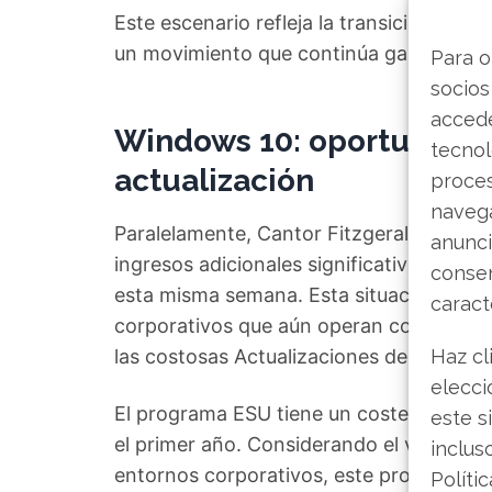
Este escenario refleja la transición masi
un movimiento que continúa ganando imp
Para o
socios
accede
Windows 10: oportunidad 
tecnol
actualización
proce
navega
Paralelamente, Cantor Fitzgerald destac
anunci
ingresos adicionales significativos: la f
consen
esta misma semana. Esta situación crea 
caract
corporativos que aún operan con el sist
las costosas Actualizaciones de Segurid
Haz cl
elecci
El programa ESU tiene un coste para las
este s
el primer año. Considerando el vasto pa
inclus
entornos corporativos, este proceso rep
Políti