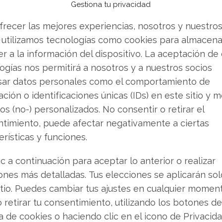
Gestiona tu privacidad
va de cargas de trabajo hacia la nube de Azure,
ulso en el sector empresarial.
frecer las mejores experiencias, nosotros y nuestro
 utilizamos tecnologías como cookies para almacena
r a la información del dispositivo. La aceptación de
oculta en el ciclo de
ogías nos permitirá a nosotros y a nuestros socios
sar datos personales como el comportamiento de
ción o identificaciones únicas (IDs) en este sitio y m
ó un factor sorpresa que podría generar
os (no-) personalizados. No consentir o retirar el
inalización del soporte técnico para Windows 10
timiento, puede afectar negativamente a ciertas
un escenario donde millones de dispositivos
erísticas y funciones.
ema heredado necesitarán actualizarse o adquirir
ad Extendidas (ESU).
ic a continuación para aceptar lo anterior o realizar
ones más detalladas. Tus elecciones se aplicarán so
 empresas de 61 dólares por dispositivo durante
itio. Puedes cambiar tus ajustes en cualquier momen
rque de instalaciones activas de Windows 10 en
o retirar tu consentimiento, utilizando los botones de
resenta un negocio multimillonario que hasta
ca de cookies o haciendo clic en el icono de Privacid