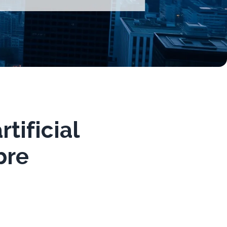
tificial
bre