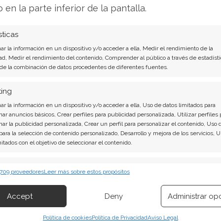
yecciones bursátiles.
o en la parte inferior de la pantalla.
sticas
 claves del próximo informe
r la información en un dispositivo y/o acceder a ella, Medir el rendimiento de la
ad, Medir el rendimiento del contenido, Comprender al público a través de estadísti
 de la combinación de datos procedentes de diferentes fuentes.
porte del 29 de octubre, donde Microsoft
sores monitorizarán tres aspectos críticos:
ting
r la información en un dispositivo y/o acceder a ella, Uso de datos limitados para
ure proyectado por Bank of America
nar anuncios básicos, Crear perfiles para publicidad personalizada, Utilizar perfiles 
nar la publicidad personalizada, Crear un perfil para personalizar el contenido, Uso 
de Office y herramientas de productividad
 para la selección de contenido personalizado, Desarrollo y mejora de los servicios, 
mitados con el objetivo de seleccionar el contenido.
re la estrategia de inteligencia artificial y los
erísticas
Siempr
 709 proveedores
Leer más sobre estos propósitos
 combinación de datos procedentes de otras fuentes de información,
o con una posición consolidada en el mercado,
 diferentes dispositivos, Identificación de dispositivos en función de la
Accept
Deny
Administrar op
ión transmitida de forma automática.
a para cumplir con las elevadas expectativas de
 para satisfacer estas proyecciones determinará
Política de cookies
Política de Privacidad
Aviso Legal