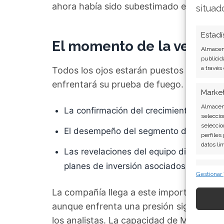
ahora había sido subestimado en las pro
situad
Estadí
El momento de la verdad:
Almacena
publicid
a través
Todos los ojos estarán puestos en el re
enfrentará su prueba de fuego. Los inver
Marke
Almacena
La confirmación del crecimiento de Az
seleccio
seleccio
El desempeño del segmento de negocio 
perfiles
datos li
Las revelaciones del equipo directivo sob
planes de inversión asociados
Caract
Gestionar
Cotejo y
La compañía llega a este importante hit
Vincular
informac
aunque enfrenta una presión significativ
los analistas. La capacidad de Microsoft