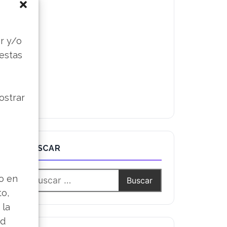
s
r y/o
 estas
ostrar
BUSCAR
lo en
to,
 la
ad