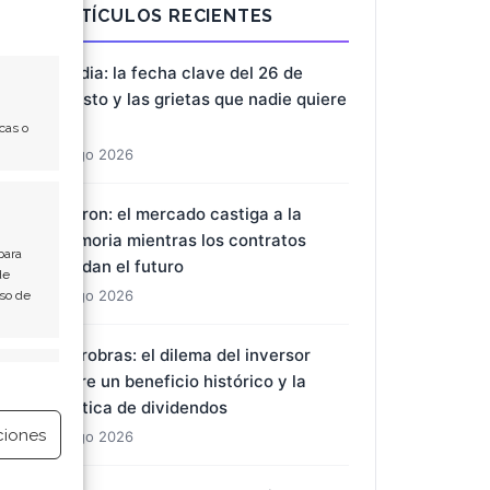
ARTÍCULOS RECIENTES
Nvidia: la fecha clave del 26 de
agosto y las grietas que nadie quiere
ver
cas o
8 Ago 2026
Micron: el mercado castiga a la
memoria mientras los contratos
para
blindan el futuro
de
8 Ago 2026
Uso de
Petrobras: el dilema del inversor
e activo
entre un beneficio histórico y la
política de dividendos
ciones
8 Ago 2026