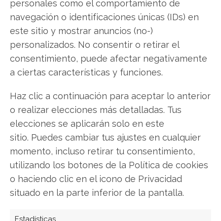
personales como el comportamiento de
navegación o identificaciones únicas (IDs) en
Copiar enlace
este sitio y mostrar anuncios (no-)
personalizados. No consentir o retirar el
consentimiento, puede afectar negativamente
a ciertas características y funciones.
Haz clic a continuación para aceptar lo anterior
o realizar elecciones más detalladas. Tus
SOBRE EL AUTOR
elecciones se aplicarán solo en este
Carmen Ruiz López
sitio. Puedes cambiar tus ajustes en cualquier
Periodista especializada en tecnología y
momento, incluso retirar tu consentimiento,
transformación digital con más de 8 años de
utilizando los botones de la Política de cookies
experiencia. Experta en inteligencia artificial,
o haciendo clic en el icono de Privacidad
ciberseguridad y startups tecnológicas.
situado en la parte inferior de la pantalla.
Ver todos los artículos →
Estadísticas