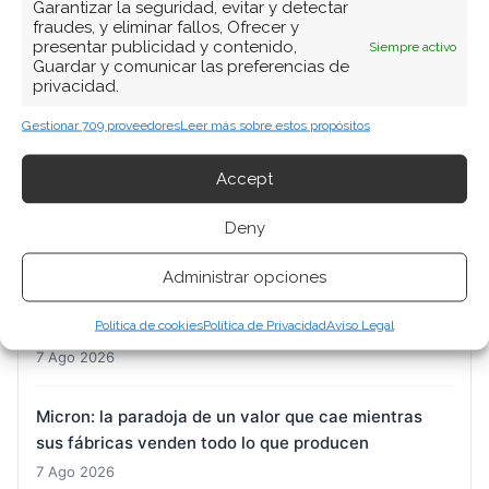
Garantizar la seguridad, evitar y detectar
fraudes, y eliminar fallos, Ofrecer y
presentar publicidad y contenido,
Siempre activo
Guardar y comunicar las preferencias de
privacidad.
ARTÍCULOS RECIENTES
Gestionar 709 proveedores
Leer más sobre estos propósitos
Nvidia: la doble cara de una acción cerca de sus
Accept
máximos, entre la apuesta por SSI y las dudas sobre
la demanda real
Deny
7 Ago 2026
Administrar opciones
Del hardware a la trinchera digital: el mercado
Política de cookies
Política de Privacidad
Aviso Legal
busca refugio
7 Ago 2026
Micron: la paradoja de un valor que cae mientras
sus fábricas venden todo lo que producen
7 Ago 2026