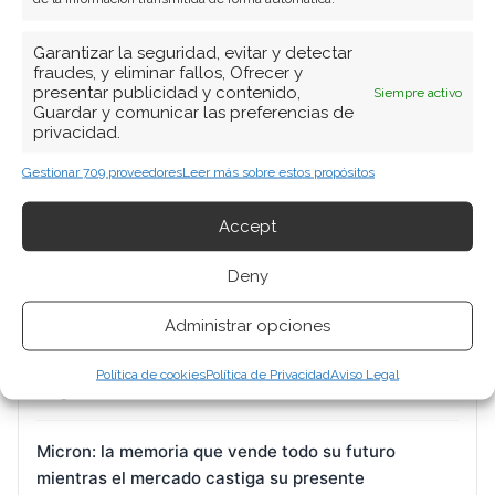
Garantizar la seguridad, evitar y detectar
fraudes, y eliminar fallos, Ofrecer y
presentar publicidad y contenido,
Siempre activo
BUSCAR
Guardar y comunicar las preferencias de
privacidad.
Gestionar 709 proveedores
Leer más sobre estos propósitos
Accept
Deny
ARTÍCULOS RECIENTES
Administrar opciones
Nvidia: el pulso entre la euforia por el ecosistema y
la prudencia de los insiders
Política de cookies
Política de Privacidad
Aviso Legal
8 Ago 2026
Micron: la memoria que vende todo su futuro
mientras el mercado castiga su presente