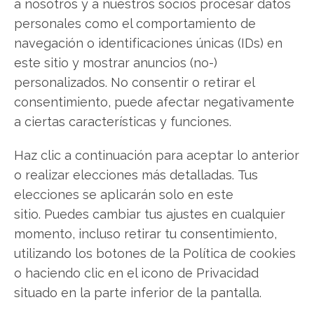
a nosotros y a nuestros socios procesar datos
personales como el comportamiento de
LinkedIn
navegación o identificaciones únicas (IDs) en
este sitio y mostrar anuncios (no-)
Copiar enlace
personalizados. No consentir o retirar el
consentimiento, puede afectar negativamente
a ciertas características y funciones.
Haz clic a continuación para aceptar lo anterior
o realizar elecciones más detalladas. Tus
elecciones se aplicarán solo en este
SOBRE EL AUTOR
sitio. Puedes cambiar tus ajustes en cualquier
Carmen Ruiz López
momento, incluso retirar tu consentimiento,
Periodista especializada en tecnología y
utilizando los botones de la Política de cookies
transformación digital con más de 8 años de
o haciendo clic en el icono de Privacidad
experiencia. Experta en inteligencia artificial,
situado en la parte inferior de la pantalla.
ciberseguridad y startups tecnológicas.