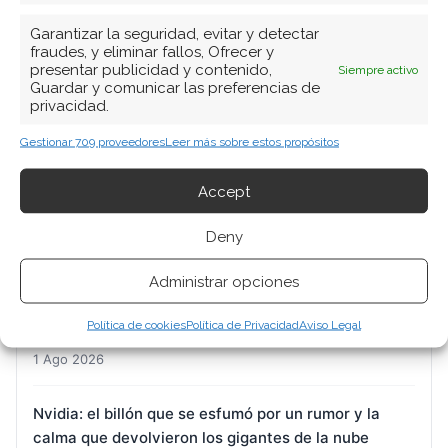
Garantizar la seguridad, evitar y detectar
fraudes, y eliminar fallos, Ofrecer y
presentar publicidad y contenido,
Siempre activo
Guardar y comunicar las preferencias de
privacidad.
Gestionar 709 proveedores
Leer más sobre estos propósitos
ARTÍCULOS RECIENTES
Accept
DroneShield: la presión bajista se intensifica
mientras la acción busca un suelo técnico
Deny
1 Ago 2026
Administrar opciones
BYD: el Qin Max carga en cinco minutos mientras la
Política de cookies
Política de Privacidad
Aviso Legal
exportación sostiene a la acción
1 Ago 2026
Nvidia: el billón que se esfumó por un rumor y la
calma que devolvieron los gigantes de la nube