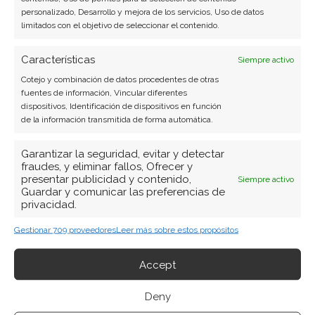
Javier Martínez González
personalizado, Desarrollo y mejora de los servicios, Uso de datos
limitados con el objetivo de seleccionar el contenido.
Ingeniero de software convertido en escritor
tecnológico. Analiza las últimas tendencias en
Características
Siempre activo
hardware, software empresarial y computación en
la nube.
Cotejo y combinación de datos procedentes de otras
fuentes de información, Vincular diferentes
dispositivos, Identificación de dispositivos en función
Ver todos los artículos →
de la información transmitida de forma automática.
Garantizar la seguridad, evitar y detectar
fraudes, y eliminar fallos, Ofrecer y
presentar publicidad y contenido,
Siempre activo
Guardar y comunicar las preferencias de
privacidad.
Gestionar 709 proveedores
Leer más sobre estos propósitos
Accept
Deny