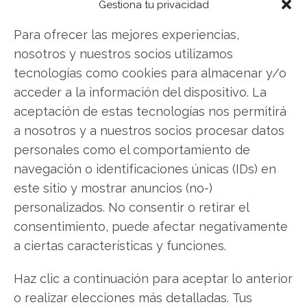
Gestiona tu privacidad
nuevo Análisis de D-Wave Quantum del 8 de
Para ofrecer las mejores experiencias,
agosto tiene la respuesta:
nosotros y nuestros socios utilizamos
Los últimos resultados de D-Wave Quantum son
tecnologías como cookies para almacenar y/o
contundentes: Acción inmediata requerida para
acceder a la información del dispositivo. La
los inversores de D-Wave Quantum. ¿Merece la
aceptación de estas tecnologías nos permitirá
pena invertir o es momento de vender? En el
a nosotros y a nuestros socios procesar datos
Análisis gratuito actual del 8 de agosto
personales como el comportamiento de
descubrirá exactamente qué hacer.
navegación o identificaciones únicas (IDs) en
este sitio y mostrar anuncios (no-)
D-Wave Quantum: ¿Comprar o vender?
¡Lee
personalizados. No consentir o retirar el
más aquí!
consentimiento, puede afectar negativamente
a ciertas características y funciones.
D-Wave Quantum
Haz clic a continuación para aceptar lo anterior
o realizar elecciones más detalladas. Tus