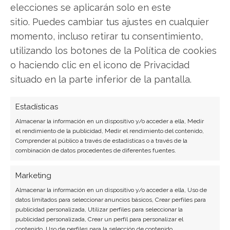
elecciones se aplicarán solo en este
Compartir este artículo
sitio. Puedes cambiar tus ajustes en cualquier
momento, incluso retirar tu consentimiento,
Twitter
utilizando los botones de la Política de cookies
o haciendo clic en el icono de Privacidad
Facebook
situado en la parte inferior de la pantalla.
LinkedIn
Estadísticas
Almacenar la información en un dispositivo y/o acceder a ella, Medir
Copiar enlace
el rendimiento de la publicidad, Medir el rendimiento del contenido,
Comprender al público a través de estadísticas o a través de la
combinación de datos procedentes de diferentes fuentes.
Marketing
Almacenar la información en un dispositivo y/o acceder a ella, Uso de
datos limitados para seleccionar anuncios básicos, Crear perfiles para
publicidad personalizada, Utilizar perfiles para seleccionar la
SOBRE EL AUTOR
publicidad personalizada, Crear un perfil para personalizar el
contenido, Uso de perfiles para la selección de contenido