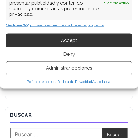
presentar publicidad y contenido,
Siempre activo
Analista tecnológica enfocada en innovación digital,
Guardar y comunicar las preferencias de
privacidad.
comercio electrónico y aplicaciones móviles.
Colaboradora habitual en medios especializados
Gestionar 709 proveedores
Leer más sobre estos propósitos
del sector tech.
Accept
Ver todos los artículos →
Deny
Administrar opciones
Política de cookies
Política de Privacidad
Aviso Legal
BUSCAR