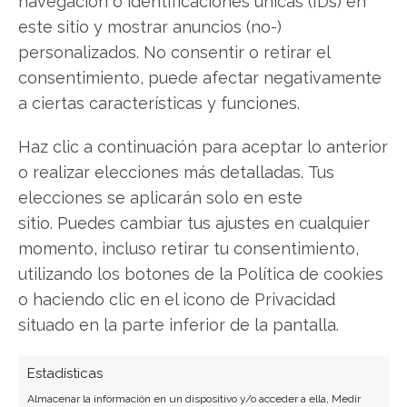
navegación o identificaciones únicas (IDs) en
este sitio y mostrar anuncios (no-)
Chevron: ¿Comprar o vender? El nuevo Análisis
personalizados. No consentir o retirar el
de Chevron del 7 de agosto tiene la respuesta:
consentimiento, puede afectar negativamente
Los últimos resultados de Chevron son
a ciertas características y funciones.
contundentes: Acción inmediata requerida para
Haz clic a continuación para aceptar lo anterior
los inversores de Chevron. ¿Merece la pena
o realizar elecciones más detalladas. Tus
invertir o es momento de vender? En el Análisis
elecciones se aplicarán solo en este
gratuito actual del 7 de agosto descubrirá
sitio. Puedes cambiar tus ajustes en cualquier
exactamente qué hacer.
momento, incluso retirar tu consentimiento,
Chevron: ¿Comprar o vender?
¡Lee más aquí!
utilizando los botones de la Política de cookies
o haciendo clic en el icono de Privacidad
situado en la parte inferior de la pantalla.
Chevron
Estadísticas
Almacenar la información en un dispositivo y/o acceder a ella, Medir