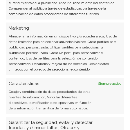
el rendimiento de la publicidad, Medir el rendimiento del contenido,
Compartir este artículo
Comprender al público a través de estadísticas o a través de la
combinación de datos procedentes de diferentes fuentes.
Twitter
Marketing
Almacenar la información en un dispositivo y/o acceder a ella, Uso de
Facebook
datos limitados para seleccionar anuncios básicos, Crear perfiles para
publicidad personalizada, Utilizar perfiles para seleccionar la
LinkedIn
publicidad personalizada, Crear un perfil para personalizar el
contenido, Uso de perfiles para la selección de contenido
personalizado, Desarrollo y mejora de los servicios, Uso de datos
Copiar enlace
limitados con el objetivo de seleccionar el contenido.
Características
Siempre activo
Cotejo y combinación de datos procedentes de otras
fuentes de información, Vincular diferentes
dispositivos, Identificación de dispositivos en función
de la información transmitida de forma automática.
SOBRE EL AUTOR
Garantizar la seguridad, evitar y detectar
Laura Fernández Silva
fraudes, y eliminar fallos, Ofrecer y