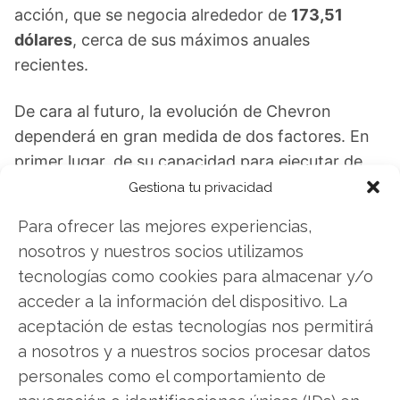
acción, que se negocia alrededor de
173,51
dólares
, cerca de sus máximos anuales
recientes.
De cara al futuro, la evolución de Chevron
dependerá en gran medida de dos factores. En
primer lugar, de su capacidad para ejecutar de
forma tangible y progresiva el anunciado
Gestiona tu privacidad
aumento de producción en Venezuela. En
Para ofrecer las mejores experiencias,
segundo término, de cómo los desarrollos
nosotros y nuestros socios utilizamos
regulatorios en la región puedan afectar, ya sea
tecnologías como cookies para almacenar y/o
positiva o negativamente, a sus planes
acceder a la información del dispositivo. La
operativos. A corto plazo, el
17 de febrero
,
aceptación de estas tecnologías nos permitirá
fecha de registro para el dividendo, se convierte
a nosotros y a nuestros socios procesar datos
en el próximo hito inmediato para los
personales como el comportamiento de
accionistas.