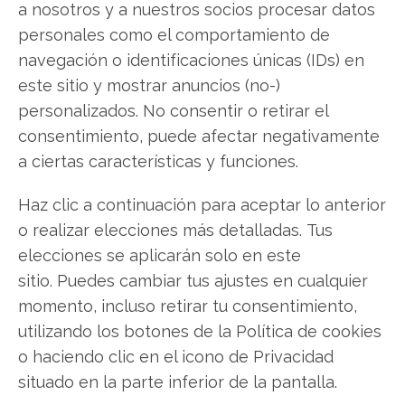
a nosotros y a nuestros socios procesar datos
personales como el comportamiento de
navegación o identificaciones únicas (IDs) en
DroneShield: el doble rebote
este sitio y mostrar anuncios (no-)
bursátil se topa con la prueba
personalizados. No consentir o retirar el
de fuego de los márgenes
consentimiento, puede afectar negativamente
a ciertas características y funciones.
La cotización de DroneShield encadena dos
jornadas consecutivas de fuertes avances, con
Haz clic a continuación para aceptar lo anterior
una subida del 11,21% el martes que se suma al
o realizar elecciones más detalladas. Tus
repunte del día anterior. Sin embargo, este impulso
elecciones se aplicarán solo en este
comprador no logra ocultar la contradicción que
define al fabricante australiano de sistemas
sitio. Puedes cambiar tus ajustes en cualquier
antidrón: mientras la cartera de pedidos marca…
momento, incluso retirar tu consentimiento,
utilizando los botones de la Política de cookies
o haciendo clic en el icono de Privacidad
situado en la parte inferior de la pantalla.