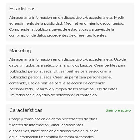
Estadísticas
Almacenar la información en un dispositivo y/o acceder a ella, Medir
el rendimiento de la publicidad, Medir el rendimiento del contenido,
Comprender al público a través de estadísticas o a través de la
combinación de datos procedentes de diferentes fuentes.
Micron se mueve entre el
Marketing
miedo al ciclo y el tirón de la
Almacenar la información en un dispositivo y/o acceder a ella, Uso de
IA
datos limitados para seleccionar anuncios básicos, Crear perfiles para
publicidad personalizada, Utilizar perfiles para seleccionar la
publicidad personalizada, Crear un perfil para personalizar el
La acción de Micron Technology sigue dando
contenido, Uso de perfiles para la selección de contenido
bandazos, pero el telón de fondo ya no es solo la
personalizado, Desarrollo y mejora de los servicios, Uso de datos
volatilidad habitual de la memoria. El valor, que
limitados con el objetivo de seleccionar el contenido.
alcanzó un máximo de 52 semanas de 1.103,80
euro el 25 de junio, cerró el martes en 739,90 euro,
Características
Siempre activo
con una subida del 2,61…
Cotejo y combinación de datos procedentes de otras
fuentes de información, Vincular diferentes
dispositivos, Identificación de dispositivos en función
de la información transmitida de forma automática.