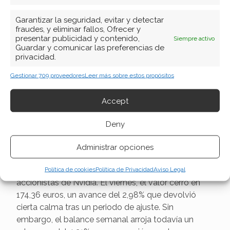
Garantizar la seguridad, evitar y detectar
fraudes, y eliminar fallos, Ofrecer y
presentar publicidad y contenido,
Siempre activo
Guardar y comunicar las preferencias de
privacidad.
Gestionar 709 proveedores
Leer más sobre estos propósitos
Nvidia: el soporte de 174
Accept
euros resiste mientras el
Deny
mercado espera a AMD y
Administrar opciones
Rubin
La semana terminó con un respiro para los
Política de cookies
Política de Privacidad
Aviso Legal
accionistas de Nvidia. El viernes, el valor cerró en
174,36 euros, un avance del 2,98% que devolvió
cierta calma tras un periodo de ajuste. Sin
embargo, el balance semanal arroja todavía un