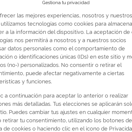
Gestiona tu privacidad
seño y fabricación de aceleradores de IA
frecer las mejores experiencias, nosotros y nuestro
cializados que satisfacen las demandas
 utilizamos tecnologías como cookies para almacena
o ChatGPT. Esta alianza sitúa a la compañía
r a la información del dispositivo. La aceptación de
 inteligencia artificial, un segmento que anticipa
ogías nos permitirá a nosotros y a nuestros socios
ma década.
sar datos personales como el comportamiento de
ción o identificaciones únicas (IDs) en este sitio y m
 un escenario de optimismo
os (no-) personalizados. No consentir o retirar el
timiento, puede afectar negativamente a ciertas
 demanda interpuesta por Fidelity representa
erísticas y funciones.
 se centra en el acceso a software crítico de
bre posibles interrupciones en sus servicios.
ic a continuación para aceptar lo anterior o realizar
ones más detalladas. Tus elecciones se aplicarán so
stándole importancia a este riesgo inminente.
itio. Puedes cambiar tus ajustes en cualquier momen
 volumen de operación que supera los 21
o retirar tu consentimiento, utilizando los botones de
dominantemente optimista. La tendencia alcista
ca de cookies o haciendo clic en el icono de Privacid