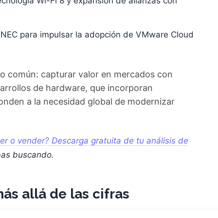
ecnología Wi-Fi 8 y expansión de alianzas con
 NEC para impulsar la adopción de VMware Cloud
ivo común: capturar valor en mercados con
sarrollos de hardware, que incorporan
onden a la necesidad global de modernizar
 o vender? Descarga gratuita de tu análisis de
bas buscando.
ás allá de las cifras
e ha hecho público, se trata de una operación