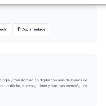
izar la seguridad, evitar y detectar fraudes, y eliminar
, Ofrecer y presentar publicidad y contenido, Guardar y
Siempr
car las preferencias de privacidad.
kedIn
Copiar enlace
ología y transformación digital con más de 8 años de
cia artificial, ciberseguridad y startups tecnológicas.