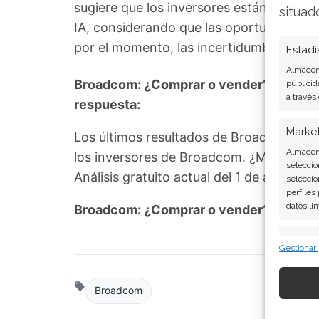
sugiere que los inversores están premia
situad
IA, considerando que las oportunidade
por el momento, las incertidumbres legal
Estadí
Almacena
Broadcom: ¿Comprar o vender? El nuevo 
publicid
a través
respuesta:
Marke
Los últimos resultados de Broadcom son
Almacena
los inversores de Broadcom. ¿Merece la 
seleccio
Análisis gratuito actual del 1 de agosto
seleccio
perfiles
datos li
Broadcom: ¿Comprar o vender?
¡Lee má
Caract
Gestionar
Cotejo y
Vincular
informac
Broadcom