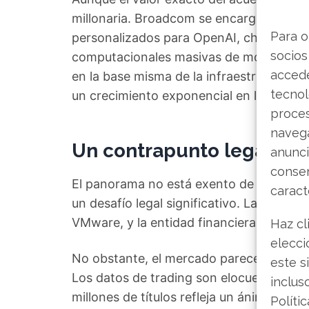
millonaria. Broadcom se encargará del di
Para o
personalizados para OpenAI, chips espe
socios
computacionales masivas de modelos com
accede
en la base misma de la infraestructura de
tecnol
un crecimiento exponencial en la próxi
proce
navega
Un contrapunto legal en
anunci
consen
El panorama no está exento de nubes. La
caract
un desafío legal significativo. La disputa
VMware, y la entidad financiera alerta so
Haz cl
elecci
No obstante, el mercado parece estar re
este s
Los datos de trading son elocuentes: un
inclus
millones de títulos refleja un ánimo pre
Políti