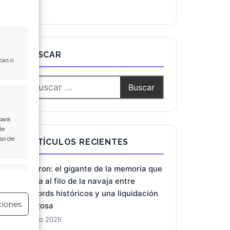
cas o
BUSCAR
para
de
Uso de
e activo
ARTÍCULOS RECIENTES
ciones
Micron: el gigante de la memoria que
baila al filo de la navaja entre