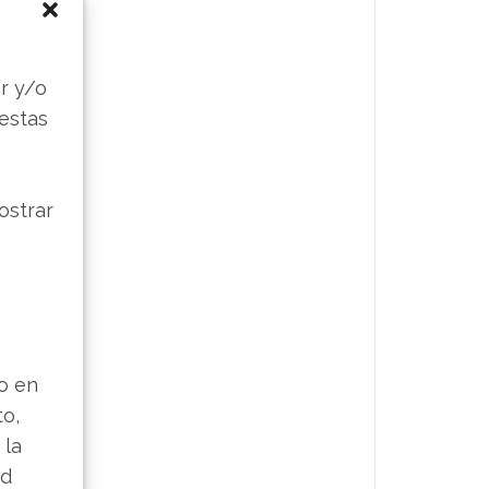
s
r y/o
 estas
ostrar
lo en
to,
 la
ad