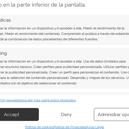
ndo la apuesta de Broadcom por el futuro de la
o en la parte inferior de la pantalla.
s de crecimiento en este campo empequeñecen,
es.
sticas
r la información en un dispositivo y/o acceder a ella, Medir el rendimiento de la
Análisis de Broadcom del 1 de agosto tiene la
ad, Medir el rendimiento del contenido, Comprender al público a través de estadísti
 de la combinación de datos procedentes de diferentes fuentes.
ting
 contundentes: Acción inmediata requerida para
r la información en un dispositivo y/o acceder a ella, Uso de datos limitados para
pena invertir o es momento de vender? En el
nar anuncios básicos, Crear perfiles para publicidad personalizada, Utilizar perfiles 
 descubrirá exactamente qué hacer.
nar la publicidad personalizada, Crear un perfil para personalizar el contenido, Uso 
 para la selección de contenido personalizado, Desarrollo y mejora de los servicios, 
mitados con el objetivo de seleccionar el contenido.
s aquí!
erísticas
Siempr
 709 proveedores
Leer más sobre estos propósitos
 combinación de datos procedentes de otras fuentes de información,
 diferentes dispositivos, Identificación de dispositivos en función de la
Accept
Deny
Administrar op
ión transmitida de forma automática.
Política de cookies
Política de Privacidad
Aviso Legal