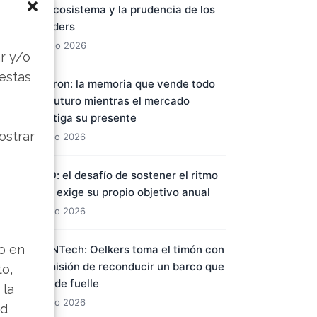
el ecosistema y la prudencia de los
insiders
s
8 Ago 2026
r y/o
 estas
Micron: la memoria que vende todo
su futuro mientras el mercado
castiga su presente
ostrar
7 Ago 2026
BYD: el desafío de sostener el ritmo
que exige su propio objetivo anual
7 Ago 2026
lo en
BioNTech: Oelkers toma el timón con
la misión de reconducir un barco que
to,
pierde fuelle
 la
7 Ago 2026
ad