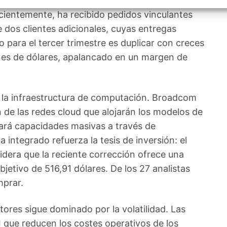
e su conocida alianza con Google, la empresa
izar la seguridad, evitar y detectar fraudes, y eliminar
, Ofrecer y presentar publicidad y contenido, Guardar y
Siempr
ecientemente, ha recibido pedidos vinculantes
car las preferencias de privacidad.
e dos clientes adicionales, cuyas entregas
o para el tercer trimestre es duplicar con creces
lones de dólares, apalancado en un margen de
e la infraestructura de computación. Broadcom
de las redes cloud que alojarán los modelos de
nará capacidades masivas a través de
integrado refuerza la tesis de inversión: el
sidera que la reciente corrección ofrece una
jetivo de 516,91 dólares. De los 27 analistas
mprar.
res sigue dominado por la volatilidad. Las
 que reducen los costes operativos de los