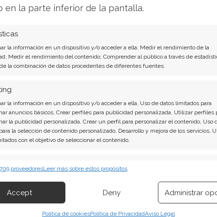
el viernes, el título avanzó un 3,41% y cerró en
o en la parte inferior de la pantalla.
reno perdido en las últimas semanas.
sticas
 o vender? Descarga gratuita de tu análisis de
r la información en un dispositivo y/o acceder a ella, Medir el rendimiento de la
bas buscando.
ad, Medir el rendimiento del contenido, Comprender al público a través de estadísti
 de la combinación de datos procedentes de diferentes fuentes.
erdadero motor de Broadcom reside en su
ting
ips a medida para inteligencia artificial. La
r la información en un dispositivo y/o acceder a ella, Uso de datos limitados para
el procesador 'Jalapeño' de OpenAI, que pasó de
nar anuncios básicos, Crear perfiles para publicidad personalizada, Utilizar perfiles 
nar la publicidad personalizada, Crear un perfil para personalizar el contenido, Uso 
meses. Este tipo de aceleradores
 para la selección de contenido personalizado, Desarrollo y mejora de los servicios, 
 los ingresos semiconductores de IA de la firma,
mitados con el objetivo de seleccionar el contenido.
 facturó 10.800 millones de dólares, un 143%
erísticas
 casi la mitad de los ingresos totales del grupo.
Siempr
 709 proveedores
Leer más sobre estos propósitos
 combinación de datos procedentes de otras fuentes de información,
 diferentes dispositivos, Identificación de dispositivos en función de la
tos de capital de los grandes tecnológicos
Accept
Deny
Administrar op
ión transmitida de forma automática.
lares en 2026, y Broadcom está bien
Política de cookies
Política de Privacidad
Aviso Legal