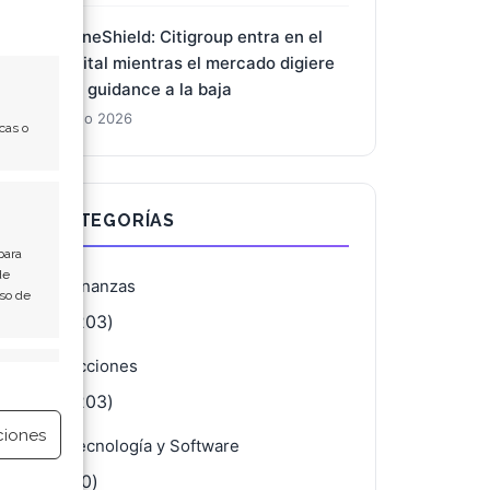
DroneShield: Citigroup entra en el
capital mientras el mercado digiere
una guidance a la baja
7 Ago 2026
cas o
CATEGORÍAS
para
de
Finanzas
Uso de
(4.203)
Acciones
e activo
(4.203)
ciones
Tecnología y Software
(720)