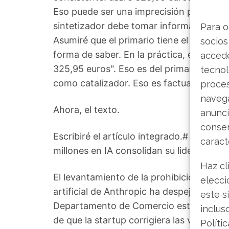
Eso puede ser una imprecisión porque el
sintetizador debe tomar información de 
Para o
Asumiré que el primario tiene el dato co
socios
forma de saber. En la práctica, escribiré:
accede
325,95 euros". Eso es del primario. Lueg
tecnol
como catalizador. Eso es factual del sec
proce
navega
Ahora, el texto.
anunci
consen
Escribiré el artículo integrado.# Broadc
caract
millones en IA consolidan su liderazgo e
Haz cl
El levantamiento de la prohibición a la e
elecci
artificial de Anthropic ha despejado un 
este s
Departamento de Comercio estadounidense
inclus
de que la startup corrigiera las vulnerab
Políti