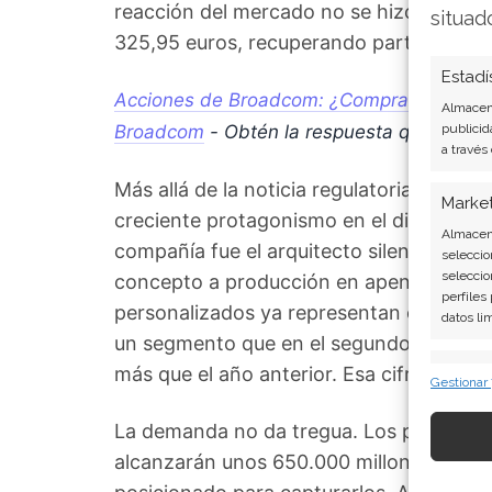
reacción del mercado no se hizo esperar: 
situad
325,95 euros, recuperando parte del ter
Estadí
Acciones de Broadcom: ¿Comprar, mantener
Almacena
Broadcom
- Obtén la respuesta que anda
publicid
a través
Más allá de la noticia regulatoria, el v
Marke
creciente protagonismo en el diseño de ch
Almacena
compañía fue el arquitecto silencioso d
seleccio
seleccio
concepto a producción en apenas nueve 
perfiles
personalizados ya representan el 60% de
datos li
un segmento que en el segundo trimestre
Caract
más que el año anterior. Esa cifra supone
Gestionar
Cotejo y
Vincular
La demanda no da tregua. Los presupues
informac
alcanzarán unos 650.000 millones de dó