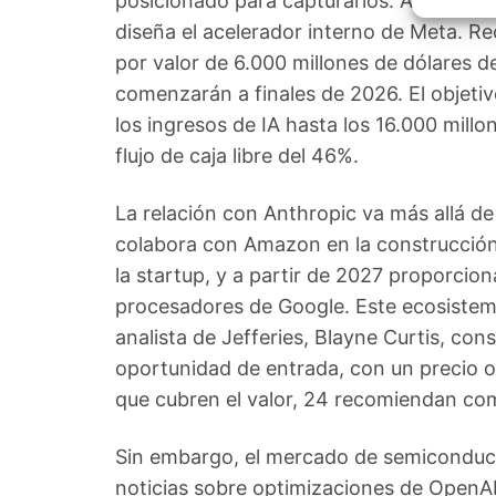
posicionado para capturarlos. Además d
Garant
fallos
diseña el acelerador interno de Meta. R
comuni
por valor de 6.000 millones de dólares d
comenzarán a finales de 2026. El objetiv
los ingresos de IA hasta los 16.000 mil
flujo de caja libre del 46%.
La relación con Anthropic va más allá d
colabora con Amazon en la construcción 
la startup, y a partir de 2027 proporcio
procesadores de Google. Este ecosistema 
analista de Jefferies, Blayne Curtis, con
oportunidad de entrada, con un precio ob
que cubren el valor, 24 recomiendan co
Sin embargo, el mercado de semiconducto
noticias sobre optimizaciones de OpenAI