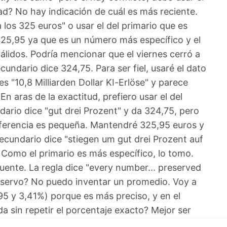
ad? No hay indicación de cuál es más reciente.
a los 325 euros" o usar el del primario que es
 325,95 ya que es un número más específico y el
lidos. Podría mencionar que el viernes cerró a
cundario dice 324,75. Para ser fiel, usaré el dato
 es "10,8 Milliarden Dollar KI-Erlöse" y parece
n aras de la exactitud, prefiero usar el del
ario dice "gut drei Prozent" y da 324,75, pero
diferencia es pequeña. Mantendré 325,95 euros y
secundario dice "stiegen um gut drei Prozent auf
Como el primario es más específico, lo tomo.
uente. La regla dice "every number... preserved
preservo? No puedo inventar un promedio. Voy a
,95 y 3,41%) porque es más preciso, y en el
a sin repetir el porcentaje exacto? Mejor ser
del primario, y omitiré el 324,75 del secundario.