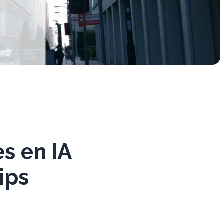
es en IA
ips