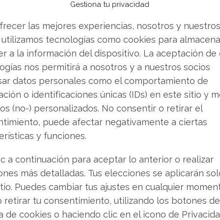
Gestiona tu privacidad
 secundario dice otro número. Pero como el
ambos, si hay discrepancia, debo decidir.
frecer las mejores experiencias, nosotros y nuestro
rrecto, y el secundario aproximado. No hay
 utilizamos tecnologías como cookies para almacena
 "el viernes cerró con un alza del 3,41%, hasta
r a la información del dispositivo. La aceptación de
o mencionaré el levantamiento de la prohibición
ogías nos permitirá a nosotros y a nuestros socios
undario. OK.
sar datos personales como el comportamiento de
ción o identificaciones únicas (IDs) en este sitio y m
os (no-) personalizados. No consentir o retirar el
timiento, puede afectar negativamente a ciertas
om: el desbloqueo de Anthropic y los 10.800
erísticas y funciones.
n chips personalizados
ic a continuación para aceptar lo anterior o realizar
xportación de los modelos de inteligencia
ones más detalladas. Tus elecciones se aplicarán so
frente de incertidumbre para Broadcom. El
itio. Puedes cambiar tus ajustes en cualquier momen
 dio luz verde a principios de julio después
o retirar tu consentimiento, utilizando los botones de
ilidades que motivaron el bloqueo en junio. La
ca de cookies o haciendo clic en el icono de Privacid