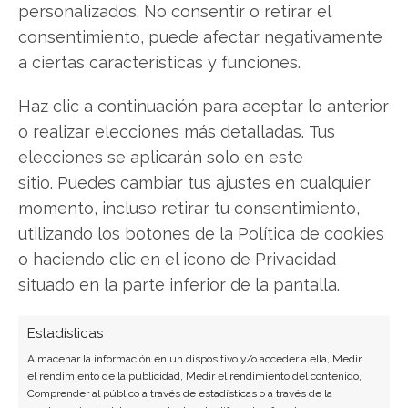
personalizados. No consentir o retirar el
Copiar enlace
consentimiento, puede afectar negativamente
a ciertas características y funciones.
Haz clic a continuación para aceptar lo anterior
o realizar elecciones más detalladas. Tus
elecciones se aplicarán solo en este
sitio. Puedes cambiar tus ajustes en cualquier
SOBRE EL AUTOR
momento, incluso retirar tu consentimiento,
Laura Fernández Silva
utilizando los botones de la Política de cookies
o haciendo clic en el icono de Privacidad
Analista tecnológica enfocada en innovación digital,
comercio electrónico y aplicaciones móviles.
situado en la parte inferior de la pantalla.
Colaboradora habitual en medios especializados
del sector tech.
Estadísticas
Almacenar la información en un dispositivo y/o acceder a ella, Medir
Ver todos los artículos →
el rendimiento de la publicidad, Medir el rendimiento del contenido,
Comprender al público a través de estadísticas o a través de la