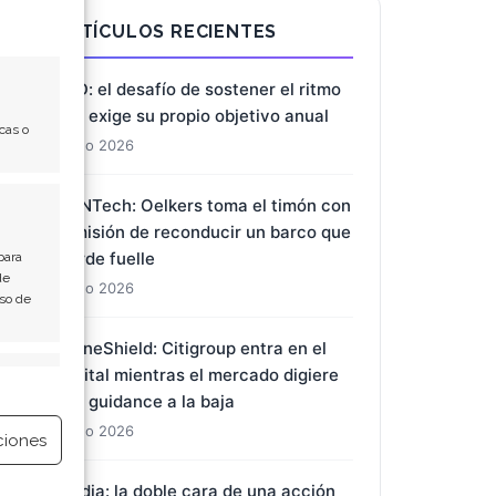
ARTÍCULOS RECIENTES
BYD: el desafío de sostener el ritmo
que exige su propio objetivo anual
cas o
7 Ago 2026
BioNTech: Oelkers toma el timón con
la misión de reconducir un barco que
pierde fuelle
para
de
7 Ago 2026
Uso de
DroneShield: Citigroup entra en el
capital mientras el mercado digiere
e activo
una guidance a la baja
7 Ago 2026
ciones
Nvidia: la doble cara de una acción