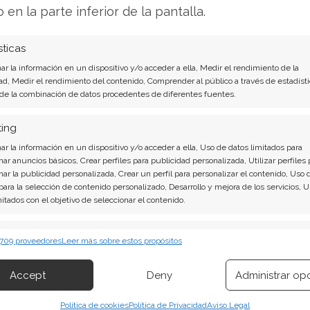
o en la parte inferior de la pantalla.
s de inteligencia artificial en Estados Unidos
La tecnología de celdas de combustible de Bloom
sticas
ecisivas: implementación rápida, independencia
r la información en un dispositivo y/o acceder a ella, Medir el rendimiento de la
gía limpia, evitando la contaminación asociada a
ad, Medir el rendimiento del contenido, Comprender al público a través de estadísti
 de la combinación de datos procedentes de diferentes fuentes.
ting
ro para la expansión
r la información en un dispositivo y/o acceder a ella, Uso de datos limitados para
nar anuncios básicos, Crear perfiles para publicidad personalizada, Utilizar perfiles 
nar la publicidad personalizada, Crear un perfil para personalizar el contenido, Uso 
cimiento, Bloom Energy realizó con éxito una
 para la selección de contenido personalizado, Desarrollo y mejora de los servicios, 
es de octubre por un valor de 2.200 millones de
mitados con el objetivo de seleccionar el contenido.
te prevista de 1.750 millones. Estos bonos
erísticas
Siempr
iento en 2030, proporcionan a la empresa una
 709 proveedores
Leer más sobre estos propósitos
 combinación de datos procedentes de otras fuentes de información,
 diferentes dispositivos, Identificación de dispositivos en función de la
Accept
Deny
Administrar op
ión transmitida de forma automática.
 aproximadamente 194,97 dólares por acción, se
Política de cookies
Política de Privacidad
Aviso Legal