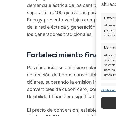
situad
demanda eléctrica de los centros de dato
superará los 100 gigavatios para 2035. 
Estadí
Energy presenta ventajas competitivas d
Almacena
de la red eléctrica y generación de ener
publicid
los generadores tradicionales.
a través
Marke
Fortalecimiento financie
Almacena
seleccio
seleccio
Para financiar su ambicioso plan de cre
perfiles
colocación de bonos convertibles a final
datos li
dólares, superando la emisión inicialmen
Caract
convertibles de cupón cero, con vencim
Gestionar
Cotejo y
flexibilidad financiera significativa.
Vincular
informac
El precio de conversión, establecido en