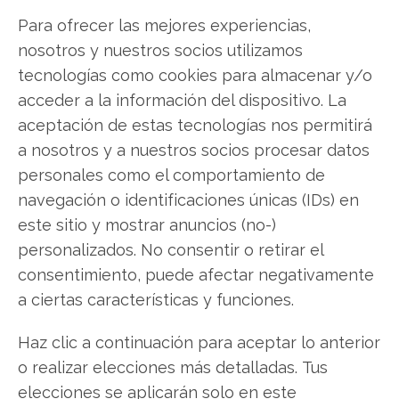
Para ofrecer las mejores experiencias,
LinkedIn
nosotros y nuestros socios utilizamos
tecnologías como cookies para almacenar y/o
Copiar enlace
acceder a la información del dispositivo. La
aceptación de estas tecnologías nos permitirá
a nosotros y a nuestros socios procesar datos
personales como el comportamiento de
navegación o identificaciones únicas (IDs) en
este sitio y mostrar anuncios (no-)
personalizados. No consentir o retirar el
SOBRE EL AUTOR
consentimiento, puede afectar negativamente
Javier Martínez González
a ciertas características y funciones.
Ingeniero de software convertido en escritor
tecnológico. Analiza las últimas tendencias en
Haz clic a continuación para aceptar lo anterior
hardware, software empresarial y computación en
o realizar elecciones más detalladas. Tus
la nube.
elecciones se aplicarán solo en este