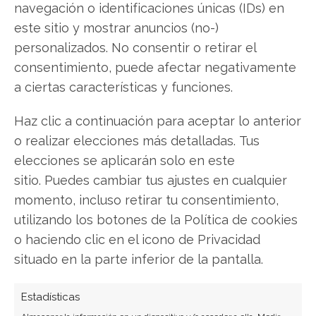
Carmen Ruiz López
navegación o identificaciones únicas (IDs) en
este sitio y mostrar anuncios (no-)
Periodista especializada en tecnología y
transformación digital con más de 8 años de
personalizados. No consentir o retirar el
experiencia. Experta en inteligencia artificial,
consentimiento, puede afectar negativamente
ciberseguridad y startups tecnológicas.
a ciertas características y funciones.
Ver todos los artículos →
Haz clic a continuación para aceptar lo anterior
o realizar elecciones más detalladas. Tus
elecciones se aplicarán solo en este
sitio. Puedes cambiar tus ajustes en cualquier
momento, incluso retirar tu consentimiento,
utilizando los botones de la Política de cookies
o haciendo clic en el icono de Privacidad
situado en la parte inferior de la pantalla.
Estadísticas