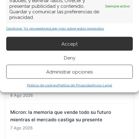
fraudes, y eliminar fallos, Ofrecer y
presentar publicidad y contenido,
Siempre activo
Guardar y comunicar las preferencias de
privacidad.
ARTÍCULOS RECIENTES
Gestionar 711 proveedores
Leer más sobre estos propósitos
SpaceX: las apuestas millonarias en opciones
Accept
anticipan un suelo de mercado mientras la acción
recupera terreno
Deny
8 Ago 2026
Administrar opciones
Nvidia: el pulso entre la euforia por el ecosistema y
Política de cookies
Política de Privacidad
Aviso Legal
la prudencia de los insiders
8 Ago 2026
Micron: la memoria que vende todo su futuro
mientras el mercado castiga su presente
7 Ago 2026