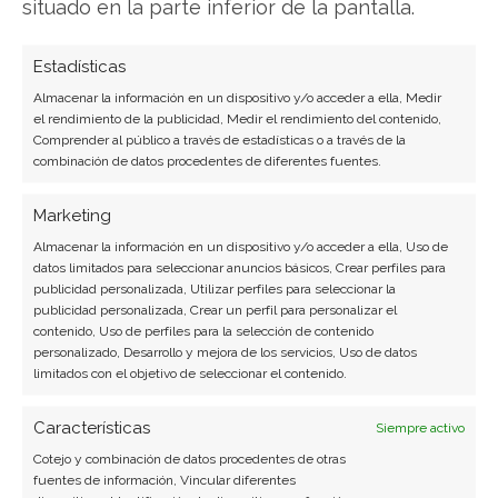
situado en la parte inferior de la pantalla.
Miguel Ángel Torres Díaz
Periodista de tecnología especializado en
Estadísticas
videojuegos, realidad virtual y tendencias de
Almacenar la información en un dispositivo y/o acceder a ella, Medir
consumo digital. Más de 10 años cubriendo la
el rendimiento de la publicidad, Medir el rendimiento del contenido,
industria tecnológica española.
Comprender al público a través de estadísticas o a través de la
combinación de datos procedentes de diferentes fuentes.
Ver todos los artículos →
Marketing
Almacenar la información en un dispositivo y/o acceder a ella, Uso de
datos limitados para seleccionar anuncios básicos, Crear perfiles para
publicidad personalizada, Utilizar perfiles para seleccionar la
publicidad personalizada, Crear un perfil para personalizar el
contenido, Uso de perfiles para la selección de contenido
personalizado, Desarrollo y mejora de los servicios, Uso de datos
limitados con el objetivo de seleccionar el contenido.
Características
Siempre activo
Cotejo y combinación de datos procedentes de otras
fuentes de información, Vincular diferentes