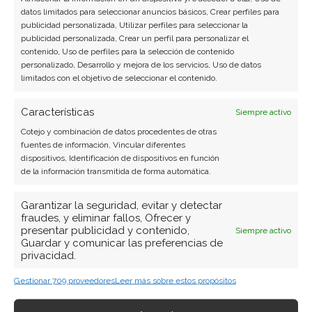
datos limitados para seleccionar anuncios básicos, Crear perfiles para
publicidad personalizada, Utilizar perfiles para seleccionar la
publicidad personalizada, Crear un perfil para personalizar el
BUSCAR
contenido, Uso de perfiles para la selección de contenido
personalizado, Desarrollo y mejora de los servicios, Uso de datos
limitados con el objetivo de seleccionar el contenido.
Características
Siempre activo
Cotejo y combinación de datos procedentes de otras
fuentes de información, Vincular diferentes
ARTÍCULOS RECIENTES
dispositivos, Identificación de dispositivos en función
de la información transmitida de forma automática.
Micron: el gigante de la memoria que baila al filo de
Garantizar la seguridad, evitar y detectar
la navaja entre récords históricos y una liquidación
fraudes, y eliminar fallos, Ofrecer y
forzosa
presentar publicidad y contenido,
Siempre activo
Guardar y comunicar las preferencias de
1 Ago 2026
privacidad.
Gestionar 709 proveedores
Leer más sobre estos propósitos
SK Hynix: el pacto con Nvidia y las compras del
presidente desatan el mayor rally del Kospi en 17