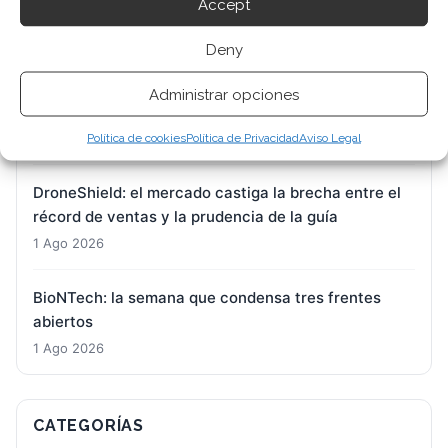
Accept
años
1 Ago 2026
Deny
Almonty Industries: el adiós definitivo a Toronto y
Administrar opciones
Sídney deja a Nasdaq como único gran escenario
1 Ago 2026
Política de cookies
Política de Privacidad
Aviso Legal
DroneShield: el mercado castiga la brecha entre el
récord de ventas y la prudencia de la guía
1 Ago 2026
BioNTech: la semana que condensa tres frentes
abiertos
1 Ago 2026
CATEGORÍAS