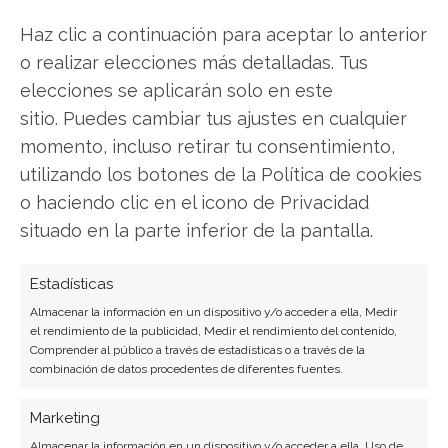
Haz clic a continuación para aceptar lo anterior
SOBRE EL AUTOR
o realizar elecciones más detalladas. Tus
Carmen Ruiz López
elecciones se aplicarán solo en este
sitio. Puedes cambiar tus ajustes en cualquier
Periodista especializada en tecnología y
momento, incluso retirar tu consentimiento,
transformación digital con más de 8 años de
experiencia. Experta en inteligencia artificial,
utilizando los botones de la Política de cookies
ciberseguridad y startups tecnológicas.
o haciendo clic en el icono de Privacidad
situado en la parte inferior de la pantalla.
Ver todos los artículos →
Estadísticas
Almacenar la información en un dispositivo y/o acceder a ella, Medir
el rendimiento de la publicidad, Medir el rendimiento del contenido,
Comprender al público a través de estadísticas o a través de la
combinación de datos procedentes de diferentes fuentes.
Marketing
Almacenar la información en un dispositivo y/o acceder a ella, Uso de