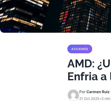
ACCIONES
AMD: ¿U
Enfria a
Por
Carmen Ruiz
21 Oct 2025
•
3 min