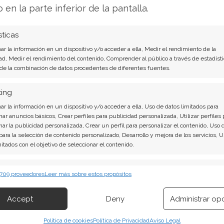
o en la parte inferior de la pantalla.
telefónica con analistas será escrutada
sticas
icio sobre la estrategia de productos de la
r la información en un dispositivo y/o acceder a ella, Medir el rendimiento de la
admap tecnológico y el posicionamiento
ad, Medir el rendimiento del contenido, Comprender al público a través de estadísti
los expertos del sector.
 de la combinación de datos procedentes de diferentes fuentes.
ting
ender? El nuevo Análisis de Advanced Micro
sta:
r la información en un dispositivo y/o acceder a ella, Uso de datos limitados para
nar anuncios básicos, Crear perfiles para publicidad personalizada, Utilizar perfiles 
nar la publicidad personalizada, Crear un perfil para personalizar el contenido, Uso 
ro Devices son contundentes: Acción inmediata
 para la selección de contenido personalizado, Desarrollo y mejora de los servicios, 
d Micro Devices. ¿Merece la pena invertir o es
mitados con el objetivo de seleccionar el contenido.
to actual del 7 de agosto descubrirá
erísticas
Siempr
 709 proveedores
Leer más sobre estos propósitos
 combinación de datos procedentes de otras fuentes de información,
 diferentes dispositivos, Identificación de dispositivos en función de la
vender?
¡Lee más aquí!
Accept
Deny
Administrar op
ión transmitida de forma automática.
Política de cookies
Política de Privacidad
Aviso Legal