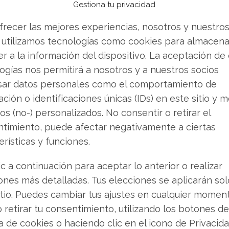
Gestiona tu privacidad
ñado el entusiasmo inicial: se ha revelado que
frecer las mejores experiencias, nosotros y nuestro
uencia de reloj máxima de solo 5,6 GHz. Esto
 utilizamos tecnologías como cookies para almacena
pecto al modelo anterior, un retroceso que
r a la información del dispositivo. La aceptación de
mente competitiva industria de los
ogías nos permitirá a nosotros y a nuestros socios
guntan ahora si AMD podría estar
sar datos personales como el comportamiento de
competencia directa.
ción o identificaciones únicas (IDs) en este sitio y m
os (no-) personalizados. No consentir o retirar el
go: Resultados del Tercer
timiento, puede afectar negativamente a ciertas
erísticas y funciones.
ic a continuación para aceptar lo anterior o realizar
echa crucial para los accionistas de AMD. Des
ones más detalladas. Tus elecciones se aplicarán so
 públicos sus resultados correspondientes al
itio. Puedes cambiar tus ajustes en cualquier momen
arán una imagen clara de la situación operativa
o retirar tu consentimiento, utilizando los botones de
 maneja su equipo directivo para el futuro
ca de cookies o haciendo clic en el icono de Privacid