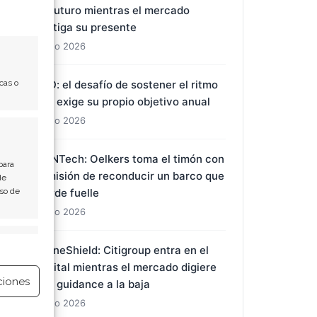
su futuro mientras el mercado
castiga su presente
7 Ago 2026
cas o
BYD: el desafío de sostener el ritmo
que exige su propio objetivo anual
7 Ago 2026
BioNTech: Oelkers toma el timón con
para
la misión de reconducir un barco que
de
Uso de
pierde fuelle
7 Ago 2026
e activo
DroneShield: Citigroup entra en el
capital mientras el mercado digiere
ciones
una guidance a la baja
7 Ago 2026