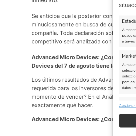
inmediato.
situad
Se anticipa que la posterior conferencia 
Estadí
minuciosamente en busca de cualquier ind
Almacena
compañía. Toda declaración sobre el ro
publicid
competitivo será analizada con lupa por 
a través
Marke
Advanced Micro Devices: ¿Comprar o v
Devices del 7 de agosto tiene la respue
Almacena
seleccio
seleccio
Los últimos resultados de Advanced Mic
perfiles
requerida para los inversores de Advance
datos li
momento de vender? En el Análisis gratui
Caract
exactamente qué hacer.
Gestionar
Cotejo y
Vincular
Advanced Micro Devices: ¿Comprar o 
informac