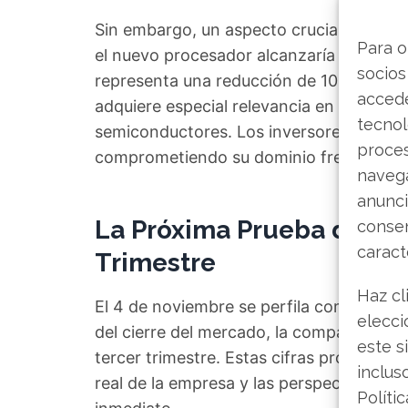
Sin embargo, un aspecto crucial ha empa
Para o
el nuevo procesador alcanzaría una frec
socios
representa una reducción de 100 MHz res
accede
adquiere especial relevancia en la feroz
tecnol
semiconductores. Los inversores se pre
proce
comprometiendo su dominio frente a la 
navega
anunci
La Próxima Prueba de Fue
consen
caract
Trimestre
Haz cl
El 4 de noviembre se perfila como una f
elecci
del cierre del mercado, la compañía hará
este s
tercer trimestre. Estas cifras proporcion
inclus
real de la empresa y las perspectivas que
Políti