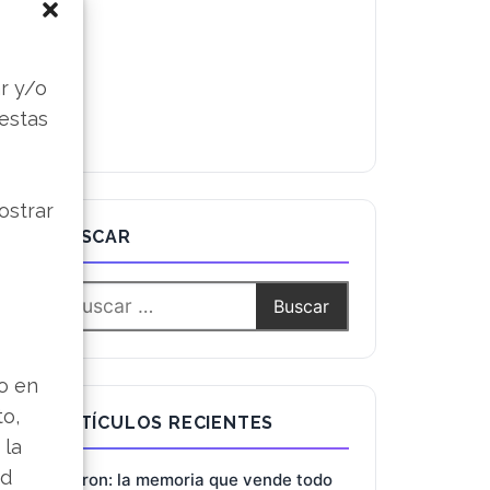
s
r y/o
 estas
ostrar
BUSCAR
lo en
to,
ARTÍCULOS RECIENTES
 la
ad
Micron: la memoria que vende todo