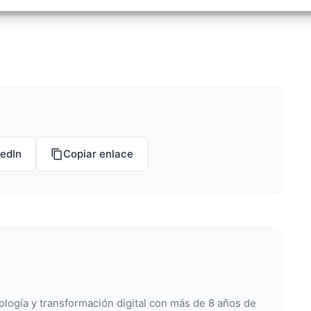
izar la seguridad, evitar y detectar fraudes, y eliminar
, Ofrecer y presentar publicidad y contenido, Guardar y
Siempr
car las preferencias de privacidad.
kedIn
Copiar enlace
ología y transformación digital con más de 8 años de