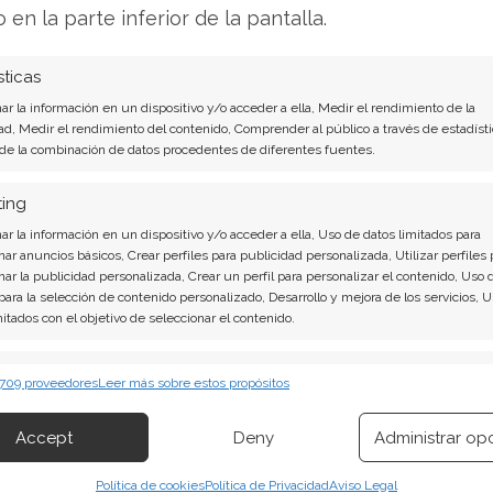
ior a un billón de dólares. En el último
o en la parte inferior de la pantalla.
e dólares, con el negocio de centros de datos
nto del 32%.
sticas
r la información en un dispositivo y/o acceder a ella, Medir el rendimiento de la
 gaming. AMD anticipa una caída de ingresos
ad, Medir el rendimiento del contenido, Comprender al público a través de estadísti
año frente a la primera, lastrada por los mayores
 de la combinación de datos procedentes de diferentes fuentes.
sh, aunque confía en el tirón de los
ting
ificar de forma independiente el ritmo de
r la información en un dispositivo y/o acceder a ella, Uso de datos limitados para
 de la reciente subida el margen para
nar anuncios básicos, Crear perfiles para publicidad personalizada, Utilizar perfiles 
nar la publicidad personalizada, Crear un perfil para personalizar el contenido, Uso 
 para la selección de contenido personalizado, Desarrollo y mejora de los servicios, 
mitados con el objetivo de seleccionar el contenido.
 En los últimos tres meses, directivos y
 de 54,6 millones de dólares. Aunque estas
erísticas
Siempr
 709 proveedores
Leer más sobre estos propósitos
advertencia fundamental, pesan sobre el ánimo
 combinación de datos procedentes de otras fuentes de información,
utó en el Nasdaq Cerebras, un fabricante de
 diferentes dispositivos, Identificación de dispositivos en función de la
Accept
Deny
Administrar op
ión transmitida de forma automática.
 directamente con AMD y Nvidia en
r lo considera un complemento más que un
Política de cookies
Política de Privacidad
Aviso Legal