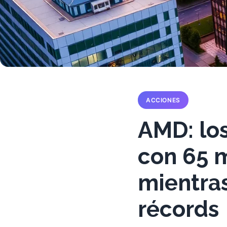
ACCIONES
AMD: los
con 65 m
mientras
récords