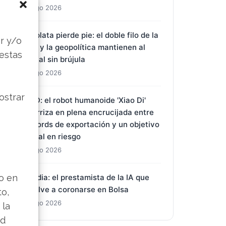
2 Ago 2026
s
La plata pierde pie: el doble filo de la
r y/o
Fed y la geopolítica mantienen al
 estas
metal sin brújula
2 Ago 2026
ostrar
BYD: el robot humanoide 'Xiao Di'
aterriza en plena encrucijada entre
récords de exportación y un objetivo
anual en riesgo
2 Ago 2026
lo en
Nvidia: el prestamista de la IA que
vuelve a coronarse en Bolsa
to,
2 Ago 2026
 la
ad