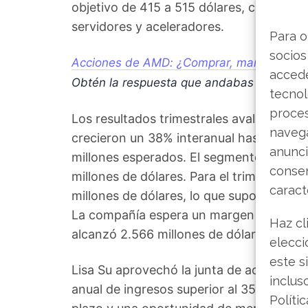
objetivo de 415 a 515 dólares, citando e
servidores y aceleradores.
Para o
socios
Acciones de AMD: ¿Comprar, mantener o v
accede
Obtén la respuesta que andabas buscand
tecnol
proce
Los resultados trimestrales avalan el o
navega
crecieron un 38% interanual hasta 10.25
anunci
millones esperados. El segmento de cen
consen
millones de dólares. Para el trimestre e
caract
millones de dólares, lo que supondría un
La compañía espera un margen bruto ajust
Haz cl
alcanzó 2.566 millones de dólares, un 2
elecci
este s
Lisa Su aprovechó la junta de accionista
inclus
anual de ingresos superior al 35%, un be
Políti