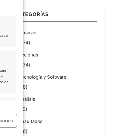
CATEGORÍAS
Finanzas
cas o
(4.134)
Acciones
(4.134)
para
de
Tecnología y Software
Uso de
(688)
Análisis
e activo
(675)
ciones
Resultados
(436)