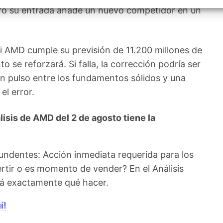
izar la seguridad, evitar y detectar fraudes, y eliminar
ero su entrada añade un nuevo competidor en un
, Ofrecer y presentar publicidad y contenido, Guardar y
Siempr
car las preferencias de privacidad.
 si AMD cumple su previsión de 11.200 millones de
to se reforzará. Si falla, la corrección podría ser
un pulso entre los fundamentos sólidos y una
el error.
sis de AMD del 2 de agosto tiene la
undentes: Acción inmediata requerida para los
rtir o es momento de vender? En el Análisis
irá exactamente qué hacer.
í!