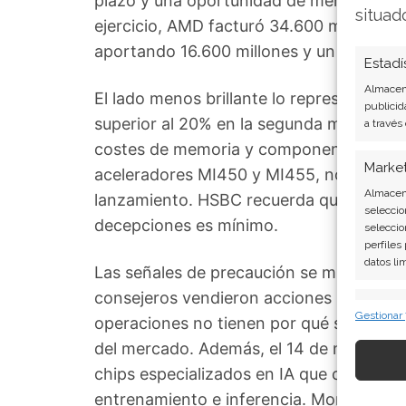
plazo y una oportunidad de mercado super
situad
ejercicio, AMD facturó 34.600 millones d
aportando 16.600 millones y un crecimie
Estadí
Almacena
El lado menos brillante lo representa el
publicid
superior al 20% en la segunda mitad del 
a través
costes de memoria y componentes. Wedbu
Marke
aceleradores MI450 y MI455, no pudo ver
Almacena
lanzamiento. HSBC recuerda que después
seleccio
decepciones es mínimo.
seleccio
perfiles
datos li
Las señales de precaución se multiplican.
consejeros vendieron acciones por valor
Caract
Gestionar
operaciones no tienen por qué ser una 
Cotejo y
del mercado. Además, el 14 de mayo deb
Vincular
informac
chips especializados en IA que compite
entrenamiento e inferencia. Morningsta