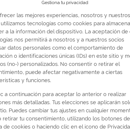
l doble beneficio de la IA agéntica para AMD:
Gestiona tu privacidad
frecer las mejores experiencias, nosotros y nuestro
 utilizamos tecnologías como cookies para almacena
ender? Descarga gratuita de tu análisis de AMD
-
r a la información del dispositivo. La aceptación de
o.
ogías nos permitirá a nosotros y a nuestros socios
sar datos personales como el comportamiento de
ptimismo de los compradores. Los ingresos
ción o identificaciones únicas (IDs) en este sitio y m
0 millones de dólares, superando los 9.890
os (no-) personalizados. No consentir o retirar el
tros de datos avanzó un 57%, hasta 5.800
timiento, puede afectar negativamente a ciertas
n curso, AMD prevé unos ingresos de 11.200
erísticas y funciones.
 crecimiento del 46% respecto al año anterior.
ado en torno al 56%, y el flujo de caja libre
ic a continuación para aceptar lo anterior o realizar
53% más que el año anterior.
ones más detalladas. Tus elecciones se aplicarán so
itio. Puedes cambiar tus ajustes en cualquier momen
s para reiterar sus ambiciones: un crecimiento
o retirar tu consentimiento, utilizando los botones de
neficio por acción de más de 20 dólares a largo
ca de cookies o haciendo clic en el icono de Privacid