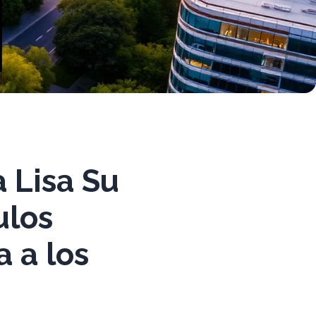
a Lisa Su
ulos
a a los