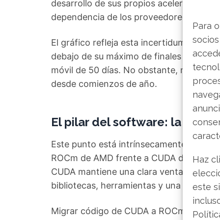
desarrollo de sus propios aceleradores de
dependencia de los proveedores tradici
Para o
socios
El gráfico refleja esta incertidumbre: l
accede
debajo de su máximo de finales de octub
tecnol
móvil de 50 días. No obstante, mantiene
proce
desde comienzos de año.
navega
anunci
El pilar del software: la vent
consen
caract
Este punto está intrínsecamente ligado 
ROCm de AMD frente a CUDA de Nvidia.
Haz cl
CUDA mantiene una clara ventaja con ef
elecci
bibliotecas, herramientas y una base de 
este s
inclus
Migrar código de CUDA a ROCm es un pr
Políti