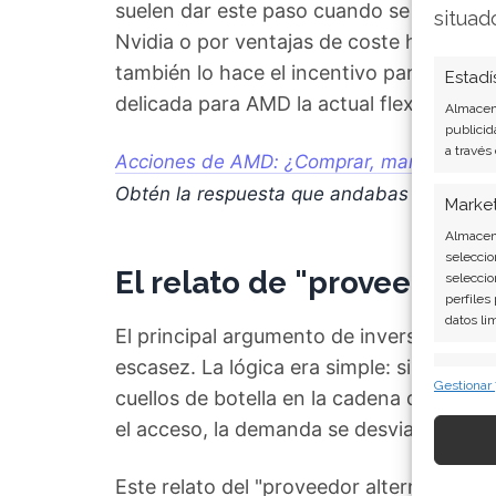
suelen dar este paso cuando se ven obli
situad
Nvidia o por ventajas de coste hardware 
también lo hace el incentivo para inverti
Estadí
delicada para AMD la actual flexibilizaci
Almacena
publicid
a través
Acciones de AMD: ¿Comprar, mantener o v
Obtén la respuesta que andabas buscand
Marke
Almacena
seleccio
El relato de "proveedor a
seleccio
perfiles
datos li
El principal argumento de inversión en 
escasez. La lógica era simple: si Nvidia 
Caract
Gestionar
cuellos de botella en la cadena de sumini
Cotejo y
el acceso, la demanda se desviaría natu
Vincular
informac
Este relato del "proveedor alternativo" 