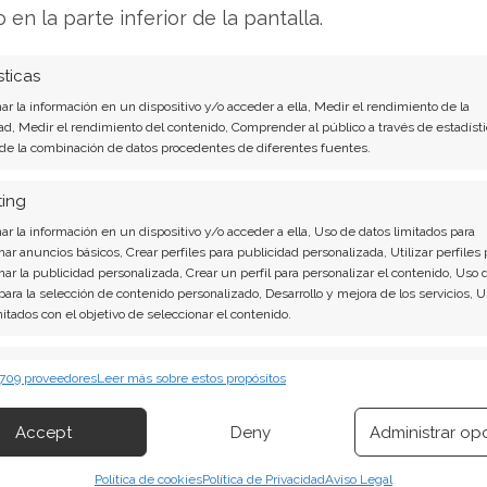
gados, ya sea por escasez de capacidad de
o en la parte inferior de la pantalla.
significativas. Si el factor escasez desaparece,
r en esa migración. Esto es lo que hace tan
sticas
ón de las exportaciones de Nvidia.
r la información en un dispositivo y/o acceder a ella, Medir el rendimiento de la
ad, Medir el rendimiento del contenido, Comprender al público a través de estadísti
 de la combinación de datos procedentes de diferentes fuentes.
ender? Descarga gratuita de tu análisis de AMD
-
o.
ting
r la información en un dispositivo y/o acceder a ella, Uso de datos limitados para
nar anuncios básicos, Crear perfiles para publicidad personalizada, Utilizar perfiles 
lternativo" pierde fuerza
nar la publicidad personalizada, Crear un perfil para personalizar el contenido, Uso 
 para la selección de contenido personalizado, Desarrollo y mejora de los servicios, 
mitados con el objetivo de seleccionar el contenido.
IA para AMD se ha basado históricamente en la
no puede atender a todos los clientes debido a
erísticas
Siempr
 709 proveedores
Leer más sobre estos propósitos
stro, y las restricciones a China limitan aún más
 combinación de datos procedentes de otras fuentes de información,
ralmente hacia los aceleradores MI325X de AMD.
 diferentes dispositivos, Identificación de dispositivos en función de la
Accept
Deny
Administrar op
ión transmitida de forma automática.
ahora se tambalea. La decisión del gobierno
Política de cookies
Política de Privacidad
Aviso Legal