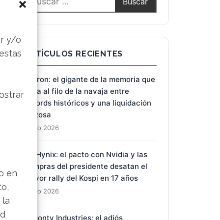
s
r y/o
BUSCAR
 estas
ostrar
ARTÍCULOS RECIENTES
Micron: el gigante de la memoria que
baila al filo de la navaja entre
récords históricos y una liquidación
lo en
forzosa
to,
1 Ago 2026
 la
ad