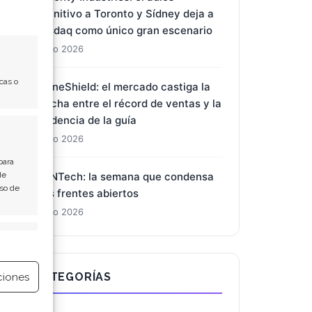
SK Hynix: el pacto con Nvidia y las
compras del presidente desatan el
mayor rally del Kospi en 17 años
1 Ago 2026
cas o
Almonty Industries: el adiós
definitivo a Toronto y Sídney deja a
Nasdaq como único gran escenario
1 Ago 2026
para
de
DroneShield: el mercado castiga la
Uso de
brecha entre el récord de ventas y la
prudencia de la guía
e activo
1 Ago 2026
BioNTech: la semana que condensa
ciones
tres frentes abiertos
1 Ago 2026