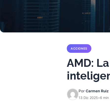
ACCIONES
AMD: La 
inteligen
Por
Carmen Ruiz
13 Dic 2025
•
6 min 