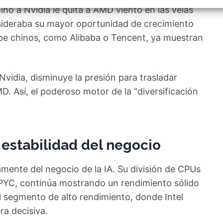
izar la seguridad, evitar y detectar fraudes, y eliminar
no a Nvidia le quita a AMD viento en las velas
, Ofrecer y presentar publicidad y contenido, Guardar y
Siempr
car las preferencias de privacidad.
ideraba su mayor oportunidad de crecimiento
ube chinos, como Alibaba o Tencent, ya muestran
vidia, disminuye la presión para trasladar
D. Así, el poderoso motor de la "diversificación
 estabilidad del negocio
ente del negocio de la IA. Su división de CPUs
EPYC, continúa mostrando un rendimiento sólido
l segmento de alto rendimiento, donde Intel
ra decisiva.