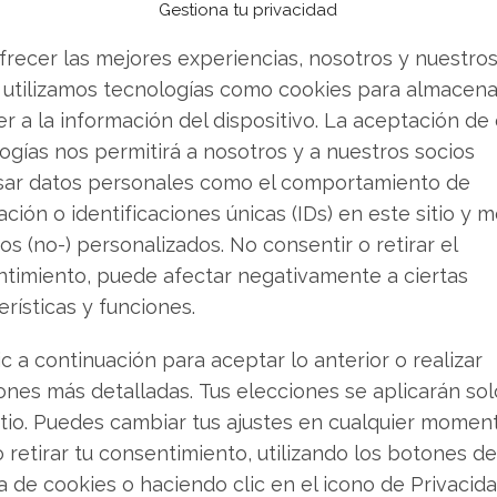
 IA, lo que a largo plazo podría reducir su
Gestiona tu privacidad
onales de GPUs.
frecer las mejores experiencias, nosotros y nuestro
 utilizamos tecnologías como cookies para almacena
a acción cotiza aproximadamente un 20% por
r a la información del dispositivo. La aceptación de
re y cerca de un 19% por debajo de su media
ogías nos permitirá a nosotros y a nuestros socios
 una apreciación significativa de más del 50%
sar datos personales como el comportamiento de
ción o identificaciones únicas (IDs) en este sitio y m
os (no-) personalizados. No consentir o retirar el
aja competitiva de Nvidia
timiento, puede afectar negativamente a ciertas
erísticas y funciones.
al debate sobre las plataformas de software:
 AMD mejora continuamente su software, pero
ic a continuación para aceptar lo anterior o realizar
ectos de red formidables: innumerables
ones más detalladas. Tus elecciones se aplicarán so
desarrolladores masiva.
itio. Puedes cambiar tus ajustes en cualquier momen
o retirar tu consentimiento, utilizando los botones de
oceso complejo y costoso. Los equipos solo
ca de cookies o haciendo clic en el icono de Privacid