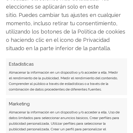
Copiar enlace
elecciones se aplicarán solo en este
sitio. Puedes cambiar tus ajustes en cualquier
momento, incluso retirar tu consentimiento,
utilizando los botones de la Política de cookies
o haciendo clic en el icono de Privacidad
situado en la parte inferior de la pantalla.
SOBRE EL AUTOR
Carmen Ruiz López
Estadísticas
Almacenar la información en un dispositivo y/o acceder a ella, Medir
Periodista especializada en tecnología y
el rendimiento de la publicidad, Medir el rendimiento del contenido,
transformación digital con más de 8 años de
Comprender al público a través de estadísticas o a través de la
experiencia. Experta en inteligencia artificial,
combinación de datos procedentes de diferentes fuentes.
ciberseguridad y startups tecnológicas.
Marketing
Ver todos los artículos →
Almacenar la información en un dispositivo y/o acceder a ella, Uso de
datos limitados para seleccionar anuncios básicos, Crear perfiles para
publicidad personalizada, Utilizar perfiles para seleccionar la
publicidad personalizada, Crear un perfil para personalizar el