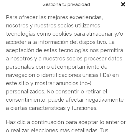
actual del 7 de agosto descubrirá exactamente
Gestiona tu privacidad
qué hacer.
Para ofrecer las mejores experiencias,
AMD: ¿Comprar o vender?
¡Lee más aquí!
nosotros y nuestros socios utilizamos
tecnologías como cookies para almacenar y/o
acceder a la información del dispositivo. La
AMD
aceptación de estas tecnologías nos permitirá
a nosotros y a nuestros socios procesar datos
personales como el comportamiento de
Compartir este artículo
navegación o identificaciones únicas (IDs) en
este sitio y mostrar anuncios (no-)
Twitter
personalizados. No consentir o retirar el
consentimiento, puede afectar negativamente
Facebook
a ciertas características y funciones.
LinkedIn
Haz clic a continuación para aceptar lo anterior
o realizar elecciones más detalladas. Tus