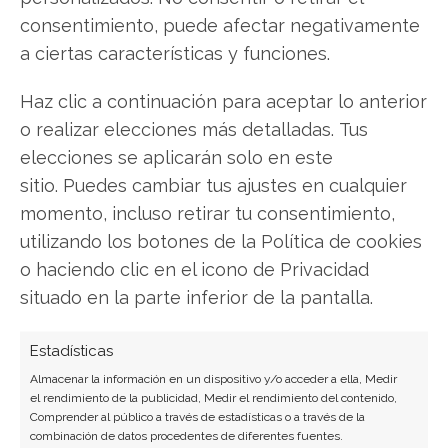
consentimiento, puede afectar negativamente
a ciertas características y funciones.
Haz clic a continuación para aceptar lo anterior
o realizar elecciones más detalladas. Tus
SOBRE EL AUTOR
elecciones se aplicarán solo en este
Laura Fernández Silva
sitio. Puedes cambiar tus ajustes en cualquier
Analista tecnológica enfocada en innovación digital,
momento, incluso retirar tu consentimiento,
comercio electrónico y aplicaciones móviles.
utilizando los botones de la Política de cookies
Colaboradora habitual en medios especializados
o haciendo clic en el icono de Privacidad
del sector tech.
situado en la parte inferior de la pantalla.
Ver todos los artículos →
Estadísticas
Almacenar la información en un dispositivo y/o acceder a ella, Medir
el rendimiento de la publicidad, Medir el rendimiento del contenido,
Comprender al público a través de estadísticas o a través de la
combinación de datos procedentes de diferentes fuentes.