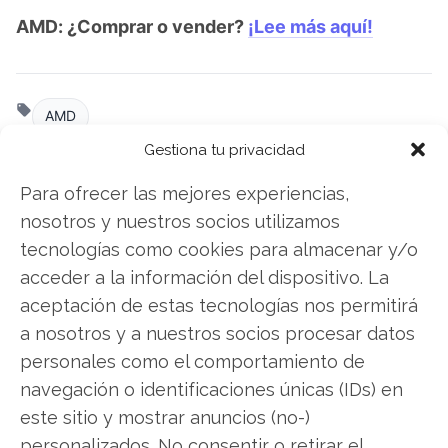
AMD: ¿Comprar o vender?
¡Lee más aquí!
AMD
Gestiona tu privacidad
Para ofrecer las mejores experiencias,
Compartir este artículo
nosotros y nuestros socios utilizamos
tecnologías como cookies para almacenar y/o
Twitter
acceder a la información del dispositivo. La
aceptación de estas tecnologías nos permitirá
Facebook
a nosotros y a nuestros socios procesar datos
LinkedIn
personales como el comportamiento de
navegación o identificaciones únicas (IDs) en
Copiar enlace
este sitio y mostrar anuncios (no-)
personalizados. No consentir o retirar el