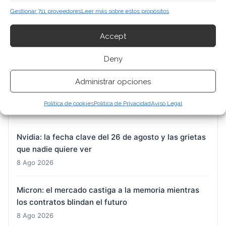
ARTÍCULOS RECIENTES
Gestionar 711 proveedores
Leer más sobre estos propósitos
DroneShield: la gran banca apuntala el valor
Accept
mientras el negocio estadounidense decepciona
8 Ago 2026
Deny
Administrar opciones
SK Hynix: 54 billones de wones para dos fábricas en
plena tormenta bursátil
Política de cookies
Política de Privacidad
Aviso Legal
8 Ago 2026
Nvidia: la fecha clave del 26 de agosto y las grietas
que nadie quiere ver
8 Ago 2026
Micron: el mercado castiga a la memoria mientras
los contratos blindan el futuro
8 Ago 2026