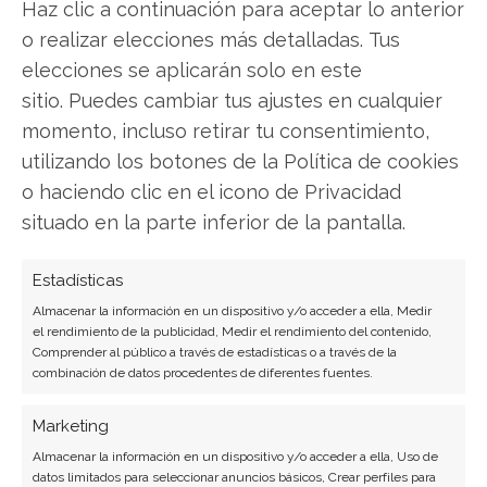
Haz clic a continuación para aceptar lo anterior
o realizar elecciones más detalladas. Tus
LinkedIn
elecciones se aplicarán solo en este
Copiar enlace
sitio. Puedes cambiar tus ajustes en cualquier
momento, incluso retirar tu consentimiento,
utilizando los botones de la Política de cookies
o haciendo clic en el icono de Privacidad
situado en la parte inferior de la pantalla.
Estadísticas
SOBRE EL AUTOR
Almacenar la información en un dispositivo y/o acceder a ella, Medir
Carmen Ruiz López
el rendimiento de la publicidad, Medir el rendimiento del contenido,
Comprender al público a través de estadísticas o a través de la
Periodista especializada en tecnología y
combinación de datos procedentes de diferentes fuentes.
transformación digital con más de 8 años de
experiencia. Experta en inteligencia artificial,
Marketing
ciberseguridad y startups tecnológicas.
Almacenar la información en un dispositivo y/o acceder a ella, Uso de
datos limitados para seleccionar anuncios básicos, Crear perfiles para