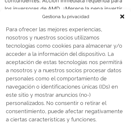
contundentes: Acción inmediata requerida para
los inversores de AMD. ¿Merece la pena invertir
o es momento de vender? En el Análisis gratuito
Gestiona tu privacidad
actual del 7 de agosto descubrirá exactamente
Para ofrecer las mejores experiencias,
qué hacer.
nosotros y nuestros socios utilizamos
tecnologías como cookies para almacenar y/o
AMD: ¿Comprar o vender?
¡Lee más aquí!
acceder a la información del dispositivo. La
aceptación de estas tecnologías nos permitirá
a nosotros y a nuestros socios procesar datos
AMD
personales como el comportamiento de
navegación o identificaciones únicas (IDs) en
este sitio y mostrar anuncios (no-)
Compartir este artículo
personalizados. No consentir o retirar el
consentimiento, puede afectar negativamente
Twitter
a ciertas características y funciones.
Facebook